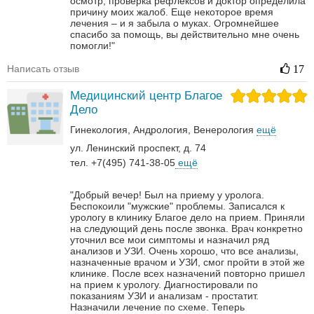
осмотр, проверка рефлексов и доктор определила
причину моих жалоб. Еще некоторое время
лечения – и я забыла о муках. Огромнейшее
спасибо за помощь, вы действительно мне очень
помогли!"
Написать отзыв
17
Медицинский центр Благое
Дело
Гинекология
Андрология‎
Венерология‎
ещё
ул. Ленинский проспект, д. 74
тел. +7(495) 741-38-05
ещё
"Добрый вечер! Был на приему у уролога.
Беспокоили "мужские" проблемы. Записался к
урологу в клинику Благое дело на прием. Приняли
на следующий день после звонка. Врач конкретно
уточнил все мои симптомы и назначил ряд
анализов и УЗИ. Очень хорошо, что все анализы,
назначенные врачом и УЗИ, смог пройти в этой же
клинике. После всех назначений повторно пришел
на прием к урологу. Диагностировали по
показаниям УЗИ и анализам - простатит.
Назначили лечение по схеме. Теперь