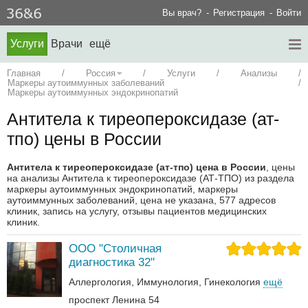
Вы врач?
Регистрация
Войти
Услуги
Врачи
ещё
Главная
/
Россия
/
Услуги
/
Анализы
/
Маркеры аутоиммунных заболеваний
/
Маркеры аутоиммунных эндокринопатий
Антитела к тиреопероксидазе (ат-
тпо) цены в России
Антитела к тиреопероксидазе (ат-тпо) цена в России
, цены
на анализы Антитела к тиреопероксидазе (АТ-ТПО) из раздела
маркеры аутоиммунных эндокринопатий, маркеры
аутоиммунных заболеваний, цена не указана, 577 адресов
клиник, запись на услугу, отзывы пациентов медицинских
клиник.
ООО "Столичная
диагностика 32"
Аллергология
Иммунология
Гинекология
ещё
проспект Ленина 54