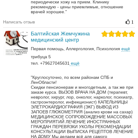
периодически хожу на прием. Клинику
рекомендую - цены приемлимые, отношение
врачей хорошее."
Написать отзыв
1
Балтийская Жемчужина
медицинский центр
Первая помощь
Аллергология
Психология
ещё
трибуца 5
тел. +79627045631
ещё
"Круглосуточно, по всем районам СПБ и
ЛенОбласти!
Скидки пенсионерам и многодетным, а так же при
заказе курса.
ВЫЗОВ ВРАЧА НА ДОМ (терапевт,
невролог, хирург, лор, онколог, нарколог, психиатр,
гастроэнтеролог, инфекционист)
КАПЕЛЬНИЦЫ
ЭЛЕТРОКАРДИОГРАФИЯ (ЭКГ)
ВЫВОД ИЗ
ЗАПОЕВ
ГЛЮКОМЕТРИЯ (анализ крови на сахар)
МЕДИЦИНСКОЕ СОПРОВОЖДЕНИЕ МАССОВЫХ
МЕРОПРИЯТИЙ
ЛЕЧЕНИЕ ИНОСТРАННЫХ
ГРАЖДАН
ПЕРЕВЯЗКИ
УКОЛЫ
РЕКОМЕНДАЦИИ
КОНСУЛЬТАЦИИ
ВЫПИСКА РЕЦЕПТОВ
ЛЕЧЕНИЕ
НА ДОМУ
Мы делаем всё для самого