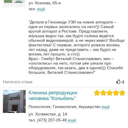
ул. Козлова, 65-е
тел.
ещё
"Делали в Геномеде УЗИ на новом аппарате –
одни из первых записались на него!)) Самый
крутой аппарат в Ростове. Представляете,
малыша видно так, как будто съёмка ведётся
обычной видеокамерой, а не через живот! Вообще
фантастика! С первым, которого рожала восемь
лет назад, даже не представить – как будто не
восемь лет прошло, а сто))
Врач - Гимбут Виталий Станиславович, кмн –
«охотились» на него, потом уже узнали про
оборудование, так казать, два в одном)))
Спасибо
большое, Виталий Станиславович!"
Написать отзыв
4
Клиника репродукции
человека "Колыбель"
Психология
Гинекология
Акушерство
ещё
ул. Холмистая, д. 14
тел. (473) 207-05-48
ещё