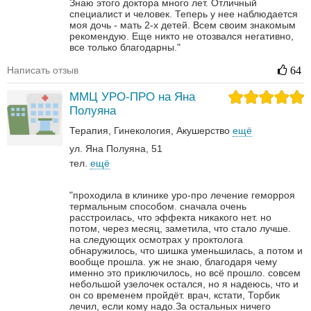
Знаю этого доктора много лет. Отличный
специалист и человек. Теперь у нее наблюдается
моя дочь - мать 2-х детей. Всем своим знакомым
рекомендую. Еще никто не отозвался негативно,
все только благодарны."
Написать отзыв
64
ММЦ УРО-ПРО на Яна
Полуяна
Терапия
Гинекология
Акушерство
ещё
ул. Яна Полуяна, 51
тел.
ещё
"проходила в клинике уро-про лечение геморроя
термальным способом. сначала очень
расстроилась, что эффекта никакого нет. но
потом, через месяц, заметила, что стало лучше.
на следующих осмотрах у проктолога
обнаружилось, что шишка уменьшилась, а потом и
вообще прошла. уж не знаю, благодаря чему
именно это приключилось, но всё прошло. совсем
небольшой узелочек остался, но я надеюсь, что и
он со временем пройдёт. врач, кстати, Торбик
лечил, если кому надо.За остальных ничего