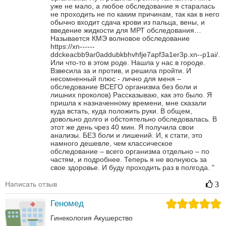
уже не мало, а любое обследование я старалась
не проходить не по каким причинам, так как в него
обычно входит сдача крови из пальца, вены, и
введение жидкости для МРТ обследования…
Называется КМЭ волновое обследование
https://xn------
ddckeacbb9ar0addubkbhvhfje7apf3a1er3p.xn--p1ai/.
Или что-то в этом роде.
Нашла у нас в городе.
Взвесила за и против, и решила пройти. И
несомненный плюс - лично для меня –
обследование ВСЕГО организма без боли и
лишних проколов)
Рассказываю, как это было. Я
пришла к назначенному времени, мне сказали
куда встать, куда положить руки. В общем,
довольно долго и обстоятельно обследовалась.
В
этот же день чрез 40 мин. Я получила свои
анализы. БЕЗ боли и лишений. И, к стати, это
намного дешевле, чем классическое
обследование – всего организма отдельно – по
частям, и подробнее.
Теперь я не волнуюсь за
свое здоровье. И буду проходить раз в полгода.
"
Написать отзыв
3
Геномед
Гинекология
Акушерство