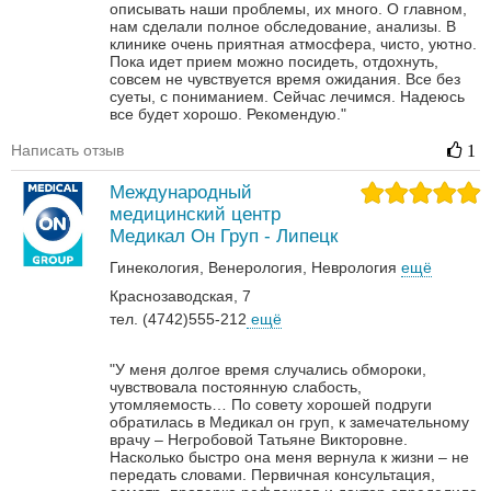
описывать наши проблемы, их много. О главном,
нам сделали полное обследование, анализы. В
клинике очень приятная атмосфера, чисто, уютно.
Пока идет прием можно посидеть, отдохнуть,
совсем не чувствуется время ожидания. Все без
суеты, с пониманием. Сейчас лечимся. Надеюсь
все будет хорошо. Рекомендую."
Написать отзыв
1
Международный
медицинский центр
Медикал Он Груп - Липецк
Гинекология
Венерология‎
Неврология‎
ещё
Краснозаводская, 7
тел. (4742)555-212
ещё
"У меня долгое время случались обмороки,
чувствовала постоянную слабость,
утомляемость… По совету хорошей подруги
обратилась в Медикал он груп, к замечательному
врачу – Негробовой Татьяне Викторовне.
Насколько быстро она меня вернула к жизни – не
передать словами. Первичная консультация,