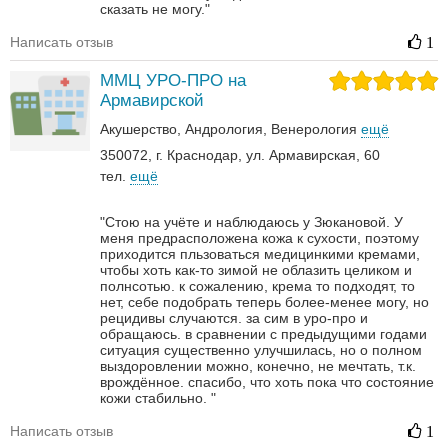
сказать не могу."
Написать отзыв
1
ММЦ УРО-ПРО на
Армавирской
Акушерство
Андрология‎
Венерология‎
ещё
350072, г. Краснодар, ул. Армавирская, 60
тел.
ещё
"Стою на учёте и наблюдаюсь у Зюкановой. У
меня предрасположена кожа к сухости, поэтому
приходится пльзоваться медицинкими кремами,
чтобы хоть как-то зимой не облазить целиком и
полнсотью. к сожалению, крема то подходят, то
нет, себе подобрать теперь более-менее могу, но
рецидивы случаются. за сим в уро-про и
обращаюсь. в сравнении с предыдущими годами
ситуация существенно улучшилась, но о полном
выздоровлении можно, конечно, не мечтать, т.к.
врождённое. спасибо, что хоть пока что состояние
кожи стабильно. "
Написать отзыв
1