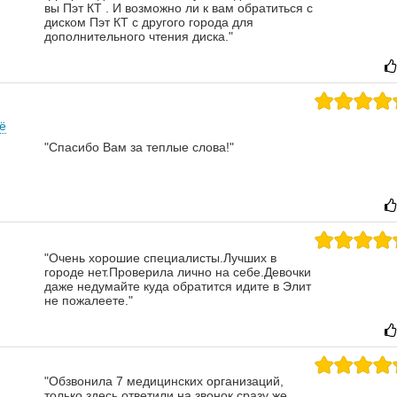
вы Пэт КТ . И возможно ли к вам обратиться с
диском Пэт КТ с другого города для
дополнительного чтения диска."
ё
"Спасибо Вам за теплые слова!"
"Очень хорошие специалисты.Лучших в
городе нет.Проверила лично на себе.Девочки
даже недумайте куда обратится идите в Элит
не пожалеете."
"Обзвонила 7 медицинских организаций,
только здесь ответили на звонок сразу же,