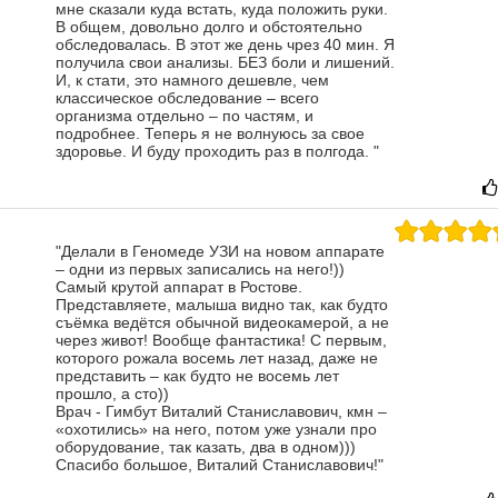
мне сказали куда встать, куда положить руки.
В общем, довольно долго и обстоятельно
обследовалась.
В этот же день чрез 40 мин. Я
получила свои анализы. БЕЗ боли и лишений.
И, к стати, это намного дешевле, чем
классическое обследование – всего
организма отдельно – по частям, и
подробнее.
Теперь я не волнуюсь за свое
здоровье. И буду проходить раз в полгода.
"
"Делали в Геномеде УЗИ на новом аппарате
– одни из первых записались на него!))
Самый крутой аппарат в Ростове.
Представляете, малыша видно так, как будто
съёмка ведётся обычной видеокамерой, а не
через живот! Вообще фантастика! С первым,
которого рожала восемь лет назад, даже не
представить – как будто не восемь лет
прошло, а сто))
Врач - Гимбут Виталий Станиславович, кмн –
«охотились» на него, потом уже узнали про
оборудование, так казать, два в одном)))
Спасибо большое, Виталий Станиславович!"