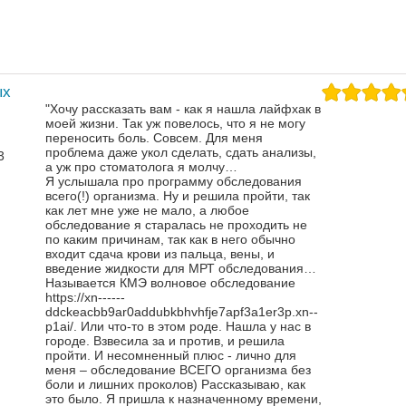
ых
"Хочу рассказать вам - как я нашла лайфхак в
моей жизни. Так уж повелось, что я не могу
переносить боль. Совсем. Для меня
проблема даже укол сделать, сдать анализы,
3
а уж про стоматолога я молчу…
Я услышала про программу обследования
всего(!) организма. Ну и решила пройти, так
как лет мне уже не мало, а любое
обследование я старалась не проходить не
по каким причинам, так как в него обычно
входит сдача крови из пальца, вены, и
введение жидкости для МРТ обследования…
Называется КМЭ волновое обследование
https://xn------
ddckeacbb9ar0addubkbhvhfje7apf3a1er3p.xn--
p1ai/. Или что-то в этом роде.
Нашла у нас в
городе. Взвесила за и против, и решила
пройти. И несомненный плюс - лично для
меня – обследование ВСЕГО организма без
боли и лишних проколов)
Рассказываю, как
это было. Я пришла к назначенному времени,