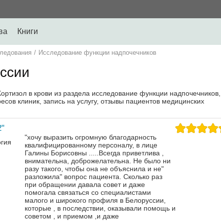
ва
Книги
ледования
/
Исследование функции надпочечников
оссии
Кортизол в крови из раздела исследование функции надпочечников,
есов клиник, запись на услугу, отзывы пациентов медицинских
"
"хочу выразить огромную благодарность
огия
квалифицированному персоналу, в лице
Галины Борисовны .....Всегда приветлива ,
внимательна, доброжелательна. Не было ни
разу такого, чтобы она не объяснила и не"
разложила" вопрос пациента. Сколько раз
при обращении давала совет и даже
помогала связаться со специалистами
малого и широкого профиля в Белоруссии,
которые , в последствии, оказывали помощь и
советом , и приемом ,и даже