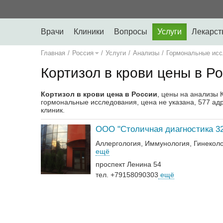
Врачи
Клиники
Вопросы
Услуги
Лекарст
Главная
/
Россия
/
Услуги
/
Анализы
/
Гормональные исс
Кортизол в крови цены в Р
Кортизол в крови цена в России
, цены на анализы 
гормональные исследования, цена не указана, 577 адр
клиник.
ООО "Столичная диагностика 32
Аллергология
Иммунология
Гинекол
ещё
проспект Ленина 54
тел. +79158090303
ещё