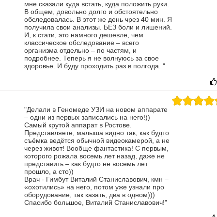
мне сказали куда встать, куда положить руки.
В общем, довольно долго и обстоятельно
обследовалась.
В этот же день чрез 40 мин. Я
получила свои анализы. БЕЗ боли и лишений.
И, к стати, это намного дешевле, чем
классическое обследование – всего
организма отдельно – по частям, и
подробнее.
Теперь я не волнуюсь за свое
здоровье. И буду проходить раз в полгода.
"
"Делали в Геномеде УЗИ на новом аппарате
– одни из первых записались на него!))
Самый крутой аппарат в Ростове.
Представляете, малыша видно так, как будто
съёмка ведётся обычной видеокамерой, а не
через живот! Вообще фантастика! С первым,
которого рожала восемь лет назад, даже не
представить – как будто не восемь лет
прошло, а сто))
Врач - Гимбут Виталий Станиславович, кмн –
«охотились» на него, потом уже узнали про
оборудование, так казать, два в одном)))
Спасибо большое, Виталий Станиславович!"