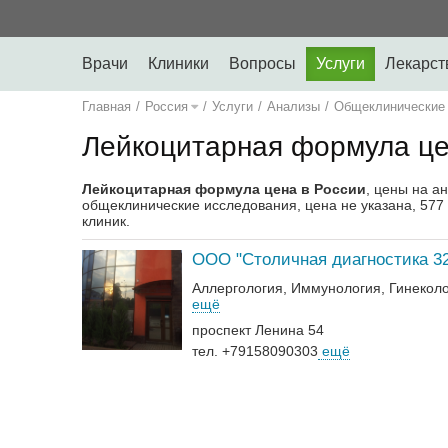
Врачи
Клиники
Вопросы
Услуги
Лекарст
Главная
/
Россия
/
Услуги
/
Анализы
/
Общеклинические
Лейкоцитарная формула це
Лейкоцитарная формула цена в России
, цены на а
общеклинические исследования, цена не указана, 577 
клиник.
ООО "Столичная диагностика 32
Аллергология
Иммунология
Гинекол
ещё
проспект Ленина 54
тел. +79158090303
ещё