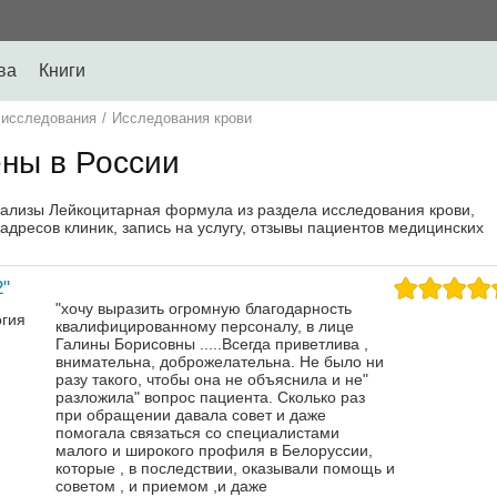
ва
Книги
 исследования
/
Исследования крови
ны в России
нализы Лейкоцитарная формула из раздела исследования крови,
адресов клиник, запись на услугу, отзывы пациентов медицинских
"
"хочу выразить огромную благодарность
огия
квалифицированному персоналу, в лице
Галины Борисовны .....Всегда приветлива ,
внимательна, доброжелательна. Не было ни
разу такого, чтобы она не объяснила и не"
разложила" вопрос пациента. Сколько раз
при обращении давала совет и даже
помогала связаться со специалистами
малого и широкого профиля в Белоруссии,
которые , в последствии, оказывали помощь и
советом , и приемом ,и даже