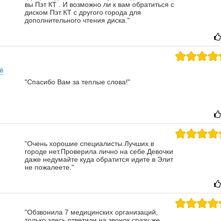
вы Пэт КТ . И возможно ли к вам обратиться с
диском Пэт КТ с другого города для
дополнительного чтения диска."
ё
"Спасибо Вам за теплые слова!"
"Очень хорошие специалисты.Лучших в
городе нет.Проверила лично на себе.Девочки
даже недумайте куда обратится идите в Элит
не пожалеете."
"Обзвонила 7 медицинских организаций,
только здесь ответили на звонок сразу же,