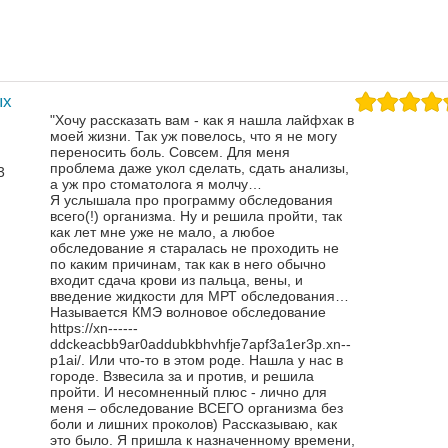
ых
"Хочу рассказать вам - как я нашла лайфхак в
моей жизни. Так уж повелось, что я не могу
переносить боль. Совсем. Для меня
проблема даже укол сделать, сдать анализы,
3
а уж про стоматолога я молчу…
Я услышала про программу обследования
всего(!) организма. Ну и решила пройти, так
как лет мне уже не мало, а любое
обследование я старалась не проходить не
по каким причинам, так как в него обычно
входит сдача крови из пальца, вены, и
введение жидкости для МРТ обследования…
Называется КМЭ волновое обследование
https://xn------
ddckeacbb9ar0addubkbhvhfje7apf3a1er3p.xn--
p1ai/. Или что-то в этом роде.
Нашла у нас в
городе. Взвесила за и против, и решила
пройти. И несомненный плюс - лично для
меня – обследование ВСЕГО организма без
боли и лишних проколов)
Рассказываю, как
это было. Я пришла к назначенному времени,