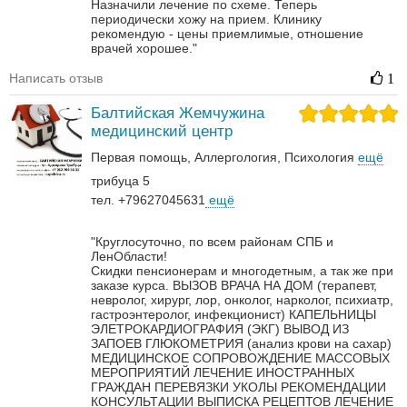
Назначили лечение по схеме. Теперь
периодически хожу на прием. Клинику
рекомендую - цены приемлимые, отношение
врачей хорошее."
Написать отзыв
1
Балтийская Жемчужина
медицинский центр
Первая помощь
Аллергология
Психология
ещё
трибуца 5
тел. +79627045631
ещё
"Круглосуточно, по всем районам СПБ и
ЛенОбласти!
Скидки пенсионерам и многодетным, а так же при
заказе курса.
ВЫЗОВ ВРАЧА НА ДОМ (терапевт,
невролог, хирург, лор, онколог, нарколог, психиатр,
гастроэнтеролог, инфекционист)
КАПЕЛЬНИЦЫ
ЭЛЕТРОКАРДИОГРАФИЯ (ЭКГ)
ВЫВОД ИЗ
ЗАПОЕВ
ГЛЮКОМЕТРИЯ (анализ крови на сахар)
МЕДИЦИНСКОЕ СОПРОВОЖДЕНИЕ МАССОВЫХ
МЕРОПРИЯТИЙ
ЛЕЧЕНИЕ ИНОСТРАННЫХ
ГРАЖДАН
ПЕРЕВЯЗКИ
УКОЛЫ
РЕКОМЕНДАЦИИ
КОНСУЛЬТАЦИИ
ВЫПИСКА РЕЦЕПТОВ
ЛЕЧЕНИЕ