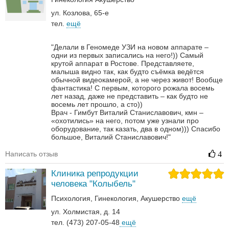
ул. Козлова, 65-е
тел.
ещё
"Делали в Геномеде УЗИ на новом аппарате –
одни из первых записались на него!)) Самый
крутой аппарат в Ростове. Представляете,
малыша видно так, как будто съёмка ведётся
обычной видеокамерой, а не через живот! Вообще
фантастика! С первым, которого рожала восемь
лет назад, даже не представить – как будто не
восемь лет прошло, а сто))
Врач - Гимбут Виталий Станиславович, кмн –
«охотились» на него, потом уже узнали про
оборудование, так казать, два в одном)))
Спасибо
большое, Виталий Станиславович!"
Написать отзыв
4
Клиника репродукции
человека "Колыбель"
Психология
Гинекология
Акушерство
ещё
ул. Холмистая, д. 14
тел. (473) 207-05-48
ещё