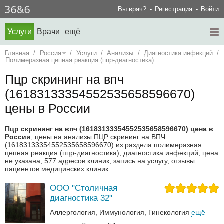
Вы врач?
Регистрация
Войти
Услуги
Врачи
ещё
Главная
/
Россия
/
Услуги
/
Анализы
/
Диагностика инфекций
/
Полимеразная цепная реакция (пцр-диагностика)
Пцр скрининг на впч
(16183133354552535658596670)
цены в России
Пцр скрининг на впч (16183133354552535658596670) цена в
России
, цены на анализы ПЦР скрининг на ВПЧ
(16183133354552535658596670) из раздела полимеразная
цепная реакция (пцр-диагностика), диагностика инфекций, цена
не указана, 577 адресов клиник, запись на услугу, отзывы
пациентов медицинских клиник.
ООО "Столичная
диагностика 32"
Аллергология
Иммунология
Гинекология
ещё