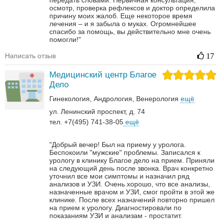
передать словами. Первичная консультация,
осмотр, проверка рефлексов и доктор определила
причину моих жалоб. Еще некоторое время
лечения – и я забыла о муках. Огромнейшее
спасибо за помощь, вы действительно мне очень
помогли!"
Написать отзыв
17
Медицинский центр Благое
Дело
Гинекология
Андрология‎
Венерология‎
ещё
ул. Ленинский проспект, д. 74
тел. +7(495) 741-38-05
ещё
"Добрый вечер! Был на приему у уролога.
Беспокоили "мужские" проблемы. Записался к
урологу в клинику Благое дело на прием. Приняли
на следующий день после звонка. Врач конкретно
уточнил все мои симптомы и назначил ряд
анализов и УЗИ. Очень хорошо, что все анализы,
назначенные врачом и УЗИ, смог пройти в этой же
клинике. После всех назначений повторно пришел
на прием к урологу. Диагностировали по
показаниям УЗИ и анализам - простатит.