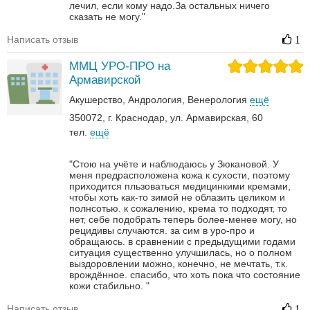
лечил, если кому надо.За остальных ничего
сказать не могу."
Написать отзыв
1
ММЦ УРО-ПРО на
Армавирской
Акушерство
Андрология‎
Венерология‎
ещё
350072, г. Краснодар, ул. Армавирская, 60
тел.
ещё
"Стою на учёте и наблюдаюсь у Зюкановой. У
меня предрасположена кожа к сухости, поэтому
приходится пльзоваться медицинкими кремами,
чтобы хоть как-то зимой не облазить целиком и
полнсотью. к сожалению, крема то подходят, то
нет, себе подобрать теперь более-менее могу, но
рецидивы случаются. за сим в уро-про и
обращаюсь. в сравнении с предыдущими годами
ситуация существенно улучшилась, но о полном
выздоровлении можно, конечно, не мечтать, т.к.
врождённое. спасибо, что хоть пока что состояние
кожи стабильно. "
Написать отзыв
1