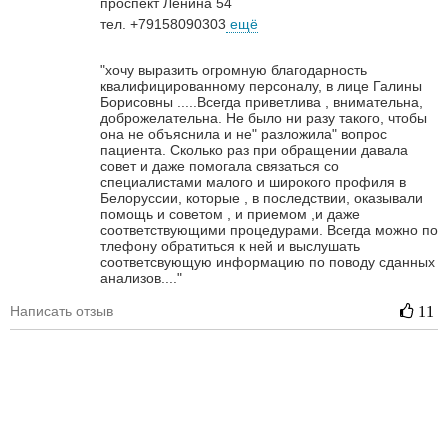
проспект Ленина 54
тел. +79158090303
ещё
"хочу выразить огромную благодарность
квалифицированному персоналу, в лице Галины
Борисовны .....Всегда приветлива , внимательна,
доброжелательна. Не было ни разу такого, чтобы
она не объяснила и не" разложила" вопрос
пациента. Сколько раз при обращении давала
совет и даже помогала связаться со
специалистами малого и широкого профиля в
Белоруссии, которые , в последствии, оказывали
помощь и советом , и приемом ,и даже
соответствующими процедурами. Всегда можно по
тлефону обратиться к ней и выслушать
соответсвующую информацию по поводу сданных
анализов...."
Написать отзыв
11