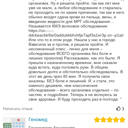
организма. Ну и решила пройти, так как лет мне
уже не мало, а любое обследование я старалась
не проходить не по каким причинам, так как в него
обычно входит сдача крови из пальца, вены, и
введение жидкости для МРТ обследования…
Называется КМЭ волновое обследование
https://xn------
ddckeacbb9ar0addubkbhvhfje7apf3a1er3p.xn--p1ai/.
Или что-то в этом роде.
Нашла у нас в городе.
Взвесила за и против, и решила пройти. И
несомненный плюс - лично для меня –
обследование ВСЕГО организма без боли и
лишних проколов)
Рассказываю, как это было. Я
пришла к назначенному времени, мне сказали
куда встать, куда положить руки. В общем,
довольно долго и обстоятельно обследовалась.
В
этот же день чрез 40 мин. Я получила свои
анализы. БЕЗ боли и лишений. И, к стати, это
намного дешевле, чем классическое
обследование – всего организма отдельно – по
частям, и подробнее.
Теперь я не волнуюсь за
свое здоровье. И буду проходить раз в полгода.
"
Написать отзыв
3
Геномед
Гинекология
Акушерство