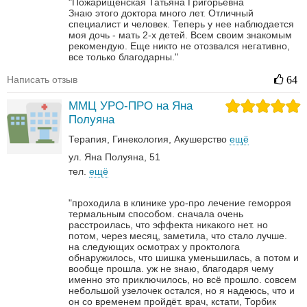
"Пожарищенская Татьяна Григорьевна
Знаю этого доктора много лет. Отличный
специалист и человек. Теперь у нее наблюдается
моя дочь - мать 2-х детей. Всем своим знакомым
рекомендую. Еще никто не отозвался негативно,
все только благодарны."
Написать отзыв
64
ММЦ УРО-ПРО на Яна
Полуяна
Терапия
Гинекология
Акушерство
ещё
ул. Яна Полуяна, 51
тел.
ещё
"проходила в клинике уро-про лечение геморроя
термальным способом. сначала очень
расстроилась, что эффекта никакого нет. но
потом, через месяц, заметила, что стало лучше.
на следующих осмотрах у проктолога
обнаружилось, что шишка уменьшилась, а потом и
вообще прошла. уж не знаю, благодаря чему
именно это приключилось, но всё прошло. совсем
небольшой узелочек остался, но я надеюсь, что и
он со временем пройдёт. врач, кстати, Торбик