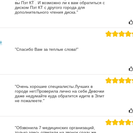
вы Пэт КТ . И возможно ли к вам обратиться с
диском Пэт КТ с другого города для
дополнительного чтения диска."
ё
"Спасибо Вам за теплые слова!"
"Очень хорошие специалисты.Лучших в
городе нет.Проверила лично на себе.Девочки
даже недумайте куда обратится идите в Элит
не пожалеете."
"Обзвонила 7 медицинских организаций,
только здесь ответили на звонок сразу же,