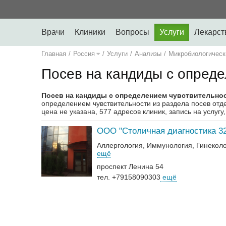
Врачи
Клиники
Вопросы
Услуги
Лекарст
Главная
/
Россия
/
Услуги
/
Анализы
/
Микробиологическ
Посев на кандиды с опреде
Посев на кандиды с определением чувствительнос
определением чувствительности из раздела посев отд
цена не указана, 577 адресов клиник, запись на услуг
ООО "Столичная диагностика 32
Аллергология
Иммунология
Гинекол
ещё
проспект Ленина 54
тел. +79158090303
ещё