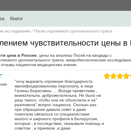
ва
Книги
ие исследования
/
Посев отделяемого урогенитального тракта
лением чувствительности цены в
ти цена в России
, цены на анализы Посев на кандиды с
еляемого урогенитального тракта, микробиологические исследован
у, отзывы пациентов медицинских клиник.
"
"хочу выразить огромную благодарность
огия
квалифицированному персоналу, в лице
Галины Борисовны .....Всегда приветлива ,
внимательна, доброжелательна. Не было ни
разу такого, чтобы она не объяснила и не"
разложила" вопрос пациента. Сколько раз
при обращении давала совет и даже
помогала связаться со специалистами
малого и широкого профиля в Белоруссии,
которые , в последствии, оказывали помощь и
советом , и приемом ,и даже