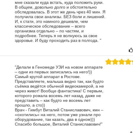
мне сказали куда встать, куда положить руки.
В общем, довольно долго и обстоятельно
обследовалась.
В этот же день чрез 40 мин. Я
получила свои анализы. БЕЗ боли и лишений.
И, к стати, это намного дешевле, чем
классическое обследование – всего
организма отдельно – по частям, и
подробнее.
Теперь я не волнуюсь за свое
здоровье. И буду проходить раз в полгода.
"
"Делали в Геномеде УЗИ на новом аппарате
– одни из первых записались на него!))
Самый крутой аппарат в Ростове.
Представляете, малыша видно так, как будто
съёмка ведётся обычной видеокамерой, а не
через живот! Вообще фантастика! С первым,
которого рожала восемь лет назад, даже не
представить – как будто не восемь лет
прошло, а сто))
Врач - Гимбут Виталий Станиславович, кмн –
«охотились» на него, потом уже узнали про
оборудование, так казать, два в одном)))
Спасибо большое, Виталий Станиславович!"