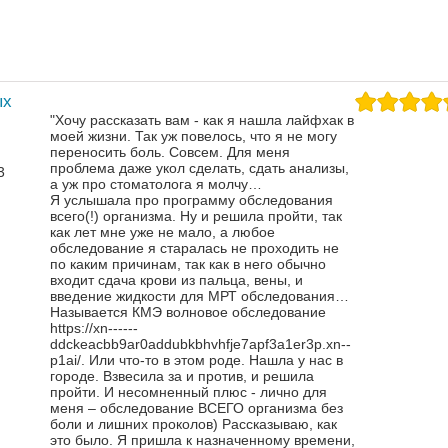
ых
"Хочу рассказать вам - как я нашла лайфхак в
моей жизни. Так уж повелось, что я не могу
переносить боль. Совсем. Для меня
проблема даже укол сделать, сдать анализы,
3
а уж про стоматолога я молчу…
Я услышала про программу обследования
всего(!) организма. Ну и решила пройти, так
как лет мне уже не мало, а любое
обследование я старалась не проходить не
по каким причинам, так как в него обычно
входит сдача крови из пальца, вены, и
введение жидкости для МРТ обследования…
Называется КМЭ волновое обследование
https://xn------
ddckeacbb9ar0addubkbhvhfje7apf3a1er3p.xn--
p1ai/. Или что-то в этом роде.
Нашла у нас в
городе. Взвесила за и против, и решила
пройти. И несомненный плюс - лично для
меня – обследование ВСЕГО организма без
боли и лишних проколов)
Рассказываю, как
это было. Я пришла к назначенному времени,