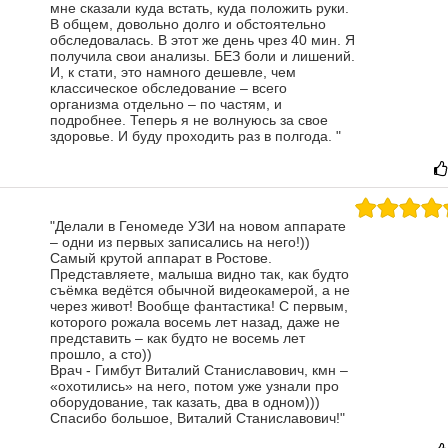
мне сказали куда встать, куда положить руки.
В общем, довольно долго и обстоятельно
обследовалась.
В этот же день чрез 40 мин. Я
получила свои анализы. БЕЗ боли и лишений.
И, к стати, это намного дешевле, чем
классическое обследование – всего
организма отдельно – по частям, и
подробнее.
Теперь я не волнуюсь за свое
здоровье. И буду проходить раз в полгода.
"
"Делали в Геномеде УЗИ на новом аппарате
– одни из первых записались на него!))
Самый крутой аппарат в Ростове.
Представляете, малыша видно так, как будто
съёмка ведётся обычной видеокамерой, а не
через живот! Вообще фантастика! С первым,
которого рожала восемь лет назад, даже не
представить – как будто не восемь лет
прошло, а сто))
Врач - Гимбут Виталий Станиславович, кмн –
«охотились» на него, потом уже узнали про
оборудование, так казать, два в одном)))
Спасибо большое, Виталий Станиславович!"