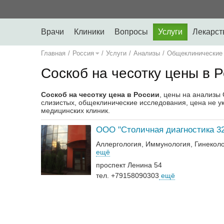
Врачи
Клиники
Вопросы
Услуги
Лекарст
Главная
/
Россия
/
Услуги
/
Анализы
/
Общеклинические
Соскоб на чесотку цены в 
Соскоб на чесотку цена в России
, цены на анализы 
слизистых, общеклинические исследования, цена не ука
медицинских клиник.
ООО "Столичная диагностика 32
Аллергология
Иммунология
Гинекол
ещё
проспект Ленина 54
тел. +79158090303
ещё