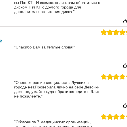
вы Пэт КТ . И возможно ли к вам обратиться с
диском Пэт КТ с другого города для
дополнительного чтения диска."
ё
"Спасибо Вам за теплые слова!"
"Очень хорошие специалисты.Лучших в
городе нет.Проверила лично на себе.Девочки
даже недумайте куда обратится идите в Элит
не пожалеете."
"Обзвонила 7 медицинских организаций,
только здесь ответили на звонок сразу же,