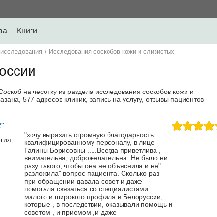
ва
Книги
 исследования
/
Исследования соскобов кожи и слизистых
России
Соскоб на чесотку из раздела исследования соскобов кожи и
зана, 577 адресов клиник, запись на услугу, отзывы пациентов
"
"хочу выразить огромную благодарность
огия
квалифицированному персоналу, в лице
Галины Борисовны .....Всегда приветлива ,
внимательна, доброжелательна. Не было ни
разу такого, чтобы она не объяснила и не"
разложила" вопрос пациента. Сколько раз
при обращении давала совет и даже
помогала связаться со специалистами
малого и широкого профиля в Белоруссии,
которые , в последствии, оказывали помощь и
советом , и приемом ,и даже