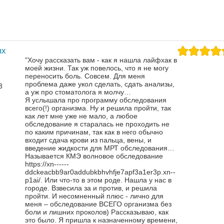
ых
"Хочу рассказать вам - как я нашла лайфхак в
моей жизни. Так уж повелось, что я не могу
переносить боль. Совсем. Для меня
проблема даже укол сделать, сдать анализы,
3
а уж про стоматолога я молчу…
Я услышала про программу обследования
всего(!) организма. Ну и решила пройти, так
как лет мне уже не мало, а любое
обследование я старалась не проходить не
по каким причинам, так как в него обычно
входит сдача крови из пальца, вены, и
введение жидкости для МРТ обследования…
Называется КМЭ волновое обследование
https://xn------
ddckeacbb9ar0addubkbhvhfje7apf3a1er3p.xn--
p1ai/. Или что-то в этом роде.
Нашла у нас в
городе. Взвесила за и против, и решила
пройти. И несомненный плюс - лично для
меня – обследование ВСЕГО организма без
боли и лишних проколов)
Рассказываю, как
это было. Я пришла к назначенному времени,