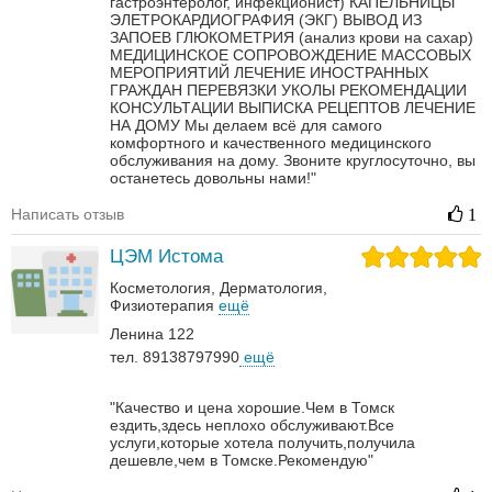
гастроэнтеролог, инфекционист)
КАПЕЛЬНИЦЫ
ЭЛЕТРОКАРДИОГРАФИЯ (ЭКГ)
ВЫВОД ИЗ
ЗАПОЕВ
ГЛЮКОМЕТРИЯ (анализ крови на сахар)
МЕДИЦИНСКОЕ СОПРОВОЖДЕНИЕ МАССОВЫХ
МЕРОПРИЯТИЙ
ЛЕЧЕНИЕ ИНОСТРАННЫХ
ГРАЖДАН
ПЕРЕВЯЗКИ
УКОЛЫ
РЕКОМЕНДАЦИИ
КОНСУЛЬТАЦИИ
ВЫПИСКА РЕЦЕПТОВ
ЛЕЧЕНИЕ
НА ДОМУ
Мы делаем всё для самого
комфортного и качественного медицинского
обслуживания на дому. Звоните круглосуточно, вы
останетесь довольны нами!"
Написать отзыв
1
ЦЭМ Истома
Косметология
Дерматология‎
Физиотерапия
ещё
Ленина 122
тел. 89138797990
ещё
"Качество и цена хорошие.Чем в Томск
ездить,здесь неплохо обслуживают.Все
услуги,которые хотела получить,получила
дешевле,чем в Томске.Рекомендую"