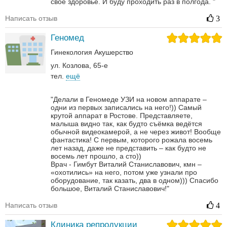
свое здоровье. И буду проходить раз в полгода.
"
Написать отзыв
3
Геномед
Гинекология
Акушерство
ул. Козлова, 65-е
тел.
ещё
"Делали в Геномеде УЗИ на новом аппарате –
одни из первых записались на него!)) Самый
крутой аппарат в Ростове. Представляете,
малыша видно так, как будто съёмка ведётся
обычной видеокамерой, а не через живот! Вообще
фантастика! С первым, которого рожала восемь
лет назад, даже не представить – как будто не
восемь лет прошло, а сто))
Врач - Гимбут Виталий Станиславович, кмн –
«охотились» на него, потом уже узнали про
оборудование, так казать, два в одном)))
Спасибо
большое, Виталий Станиславович!"
Написать отзыв
4
Клиника репродукции