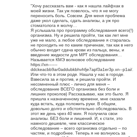
"Хочу рассказать вам - как я нашла лайфхак в
моей жизни. Так уж повелось, что я не могу
переносить боль. Совсем. Для меня проблема
даже укол сделать, сдать анализы, а уж про
стоматолога я молчу…
Я услышала про программу обследования всего(!)
организма. Ну и решила пройти, так как лет мне
уже не мало, а любое обследование я старалась
не проходить не по каким причинам, так как в него
обычно входит сдача крови из пальца, вены, и
введение жидкости для МРТ обследования…
Называется КМЭ волновое обследование
https://xn------
ddckeacbb9ar0addubkbhvhfje7apf3a1er3p.xn--p1ai/.
Или что-то в этом роде.
Нашла у нас в городе.
Взвесила за и против, и решила пройти. И
несомненный плюс - лично для меня –
обследование ВСЕГО организма без боли и
лишних проколов)
Рассказываю, как это было. Я
пришла к назначенному времени, мне сказали
куда встать, куда положить руки. В общем,
довольно долго и обстоятельно обследовалась.
В
этот же день чрез 40 мин. Я получила свои
анализы. БЕЗ боли и лишений. И, к стати, это
намного дешевле, чем классическое
обследование – всего организма отдельно – по
частям, и подробнее.
Теперь я не волнуюсь за