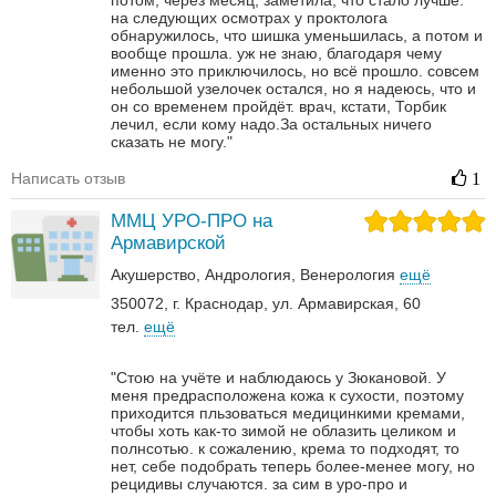
потом, через месяц, заметила, что стало лучше.
на следующих осмотрах у проктолога
обнаружилось, что шишка уменьшилась, а потом и
вообще прошла. уж не знаю, благодаря чему
именно это приключилось, но всё прошло. совсем
небольшой узелочек остался, но я надеюсь, что и
он со временем пройдёт. врач, кстати, Торбик
лечил, если кому надо.За остальных ничего
сказать не могу."
Написать отзыв
1
ММЦ УРО-ПРО на
Армавирской
Акушерство
Андрология‎
Венерология‎
ещё
350072, г. Краснодар, ул. Армавирская, 60
тел.
ещё
"Стою на учёте и наблюдаюсь у Зюкановой. У
меня предрасположена кожа к сухости, поэтому
приходится пльзоваться медицинкими кремами,
чтобы хоть как-то зимой не облазить целиком и
полнсотью. к сожалению, крема то подходят, то
нет, себе подобрать теперь более-менее могу, но
рецидивы случаются. за сим в уро-про и