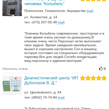
человека "Колыбель"
Психология
Гинекология
Акушерство
ещё
ул. Холмистая, д. 14
тел. (473) 207-05-48
ещё
"Клиника Колыбель современная, просторная и в
тоже время очень уютная по-домашнему.В
клинике очень чисто.Персонал четко выполняет
свои задачи. Время ожидания минимальное,
вышел в хорошем настроение.Сел в машину,
которую поставил на специально оборудованную
парковку.Все для людей.Спсибо владельцам,
мед.персоналу и администраторам."
Написать отзыв
9
Диагностический центр "ИП
Дуболазов В. Д."
ул. Циолковского, д. 44
тел. (4842) 74-74-84
ещё
"К Дуболазову хожу не первый год. Очень