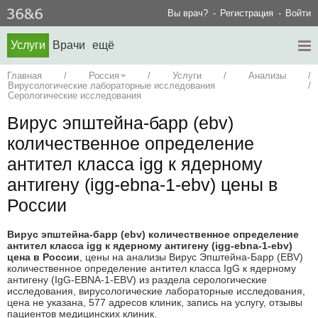
Вы врач?
Регистрация
Войти
Услуги
Врачи
ещё
Главная
/
Россия
/
Услуги
/
Анализы
/
Вирусологические лабораторные исследования
/
Серологические исследования
Вирус эпштейна-барр (ebv)
количественное определение
антител класса igg к ядерному
антигену (igg-еbna-1-ebv) цены в
России
Вирус эпштейна-барр (ebv) количественное определение
антител класса igg к ядерному антигену (igg-еbna-1-ebv)
цена в России
, цены на анализы Вирус Эпштейна-Барр (EBV)
количественное определение антител класса IgG к ядерному
антигену (IgG-ЕBNA-1-EBV) из раздела серологические
исследования, вирусологические лабораторные исследования,
цена не указана, 577 адресов клиник, запись на услугу, отзывы
пациентов медицинских клиник.