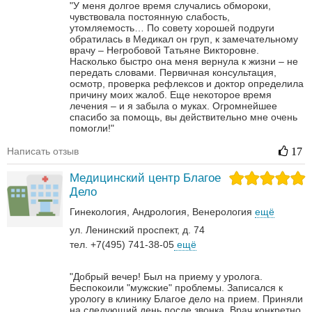
"У меня долгое время случались обмороки,
чувствовала постоянную слабость,
утомляемость… По совету хорошей подруги
обратилась в Медикал он груп, к замечательному
врачу – Негробовой Татьяне Викторовне.
Насколько быстро она меня вернула к жизни – не
передать словами. Первичная консультация,
осмотр, проверка рефлексов и доктор определила
причину моих жалоб. Еще некоторое время
лечения – и я забыла о муках. Огромнейшее
спасибо за помощь, вы действительно мне очень
помогли!"
Написать отзыв
17
Медицинский центр Благое
Дело
Гинекология
Андрология‎
Венерология‎
ещё
ул. Ленинский проспект, д. 74
тел. +7(495) 741-38-05
ещё
"Добрый вечер! Был на приему у уролога.
Беспокоили "мужские" проблемы. Записался к
урологу в клинику Благое дело на прием. Приняли
на следующий день после звонка. Врач конкретно