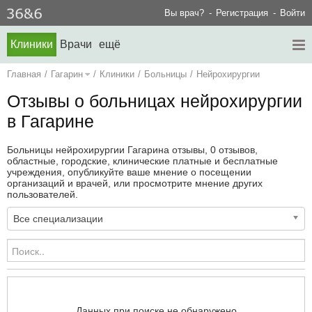
Вы врач?
Регистрация
Войти
Клиники
Врачи
ещё
Главная
/
Гагарин
/
Клиники
/
Больницы
/
Нейрохирургии
Отзывы о больницах нейрохирургии
в Гагарине
Больницы нейрохирургии Гагарина отзывы, 0 отзывов,
областные, городские, клинические платные и бесплатные
учреждения, опубликуйте ваше мнение о посещении
организаций и врачей, или просмотрите мнение других
пользователей.
Все специализации
Данных при поиске не обнаружено