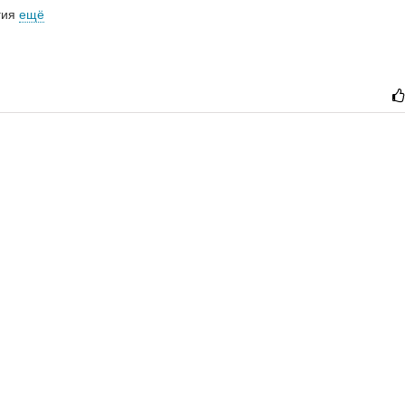
гия
ещё