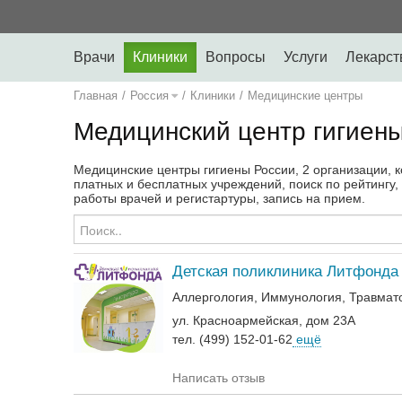
Врачи
Клиники
Вопросы
Услуги
Лекарст
Главная
/
Россия
/
Клиники
/
Медицинские центры
Медицинский центр гигиены
Медицинские центры гигиены России, 2 организации, 
платных и бесплатных учреждений, поиск по рейтингу
работы врачей и регистартуры, запись на прием.
Детская поликлиника Литфонда
Аллергология
Иммунология
Травмат
ул. Красноармейская, дом 23А
тел. (499) 152-01-62
ещё
Написать отзыв