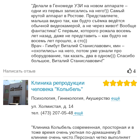
"Делали в Геномеде УЗИ на новом аппарате –
одни из первых записались на него!)) Самый
крутой аппарат в Ростове. Представляете,
малыша видно так, как будто съёмка ведётся
обычной видеокамерой, а не через живот! Вообще
фантастика! С первым, которого рожала восемь
лет назад, даже не представить – как будто не
восемь лет прошло, а сто))
Врач - Гимбут Виталий Станиславович, кмн –
«охотились» на него, потом уже узнали про
оборудование, так казать, два в одном)))
Спасибо
большое, Виталий Станиславович!"
Написать отзыв
4
Клиника репродукции
человека "Колыбель"
Психология
Гинекология
Акушерство
ещё
ул. Холмистая, д. 14
тел. (473) 207-05-48
ещё
"Клиника Колыбель современная, просторная и в
тоже время очень уютная по-домашнему.В
клинике очень чисто.Персонал четко выполняет