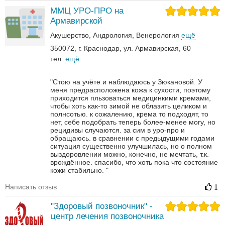
ММЦ УРО-ПРО на
Армавирской
Акушерство
Андрология‎
Венерология‎
ещё
350072, г. Краснодар, ул. Армавирская, 60
тел.
ещё
"Стою на учёте и наблюдаюсь у Зюкановой. У
меня предрасположена кожа к сухости, поэтому
приходится пльзоваться медицинкими кремами,
чтобы хоть как-то зимой не облазить целиком и
полнсотью. к сожалению, крема то подходят, то
нет, себе подобрать теперь более-менее могу, но
рецидивы случаются. за сим в уро-про и
обращаюсь. в сравнении с предыдущими годами
ситуация существенно улучшилась, но о полном
выздоровлении можно, конечно, не мечтать, т.к.
врождённое. спасибо, что хоть пока что состояние
кожи стабильно. "
Написать отзыв
1
"Здоровый позвоночник" -
центр лечения позвоночника