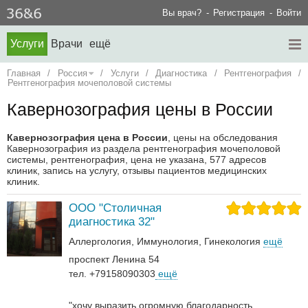
Вы врач?
Регистрация
Войти
Услуги
Врачи
ещё
Главная
/
Россия
/
Услуги
/
Диагностика
/
Рентгенография
/
Рентгенография мочеполовой системы
Кавернозография цены в России
Кавернозография цена в России
, цены на обследования
Кавернозография из раздела рентгенография мочеполовой
системы, рентгенография, цена не указана, 577 адресов
клиник, запись на услугу, отзывы пациентов медицинских
клиник.
ООО "Столичная
диагностика 32"
Аллергология
Иммунология
Гинекология
ещё
проспект Ленина 54
тел. +79158090303
ещё
"хочу выразить огромную благодарность