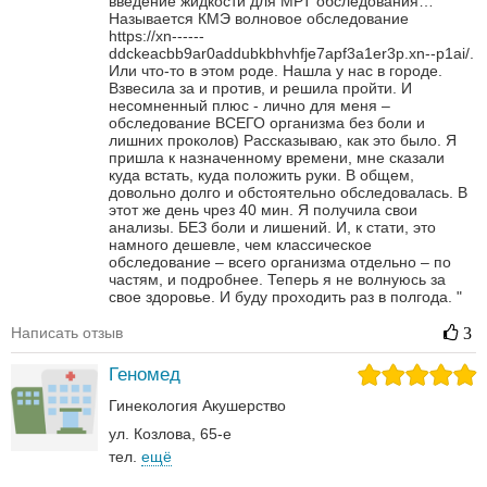
введение жидкости для МРТ обследования…
Называется КМЭ волновое обследование
https://xn------
ddckeacbb9ar0addubkbhvhfje7apf3a1er3p.xn--p1ai/.
Или что-то в этом роде.
Нашла у нас в городе.
Взвесила за и против, и решила пройти. И
несомненный плюс - лично для меня –
обследование ВСЕГО организма без боли и
лишних проколов)
Рассказываю, как это было. Я
пришла к назначенному времени, мне сказали
куда встать, куда положить руки. В общем,
довольно долго и обстоятельно обследовалась.
В
этот же день чрез 40 мин. Я получила свои
анализы. БЕЗ боли и лишений. И, к стати, это
намного дешевле, чем классическое
обследование – всего организма отдельно – по
частям, и подробнее.
Теперь я не волнуюсь за
свое здоровье. И буду проходить раз в полгода.
"
Написать отзыв
3
Геномед
Гинекология
Акушерство
ул. Козлова, 65-е
тел.
ещё