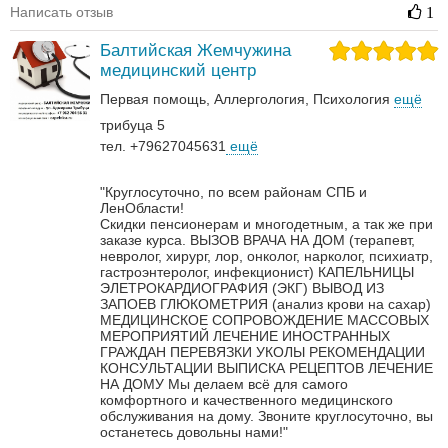
Написать отзыв
1
Балтийская Жемчужина
медицинский центр
Первая помощь
Аллергология
Психология
ещё
трибуца 5
тел. +79627045631
ещё
"Круглосуточно, по всем районам СПБ и
ЛенОбласти!
Скидки пенсионерам и многодетным, а так же при
заказе курса.
ВЫЗОВ ВРАЧА НА ДОМ (терапевт,
невролог, хирург, лор, онколог, нарколог, психиатр,
гастроэнтеролог, инфекционист)
КАПЕЛЬНИЦЫ
ЭЛЕТРОКАРДИОГРАФИЯ (ЭКГ)
ВЫВОД ИЗ
ЗАПОЕВ
ГЛЮКОМЕТРИЯ (анализ крови на сахар)
МЕДИЦИНСКОЕ СОПРОВОЖДЕНИЕ МАССОВЫХ
МЕРОПРИЯТИЙ
ЛЕЧЕНИЕ ИНОСТРАННЫХ
ГРАЖДАН
ПЕРЕВЯЗКИ
УКОЛЫ
РЕКОМЕНДАЦИИ
КОНСУЛЬТАЦИИ
ВЫПИСКА РЕЦЕПТОВ
ЛЕЧЕНИЕ
НА ДОМУ
Мы делаем всё для самого
комфортного и качественного медицинского
обслуживания на дому. Звоните круглосуточно, вы
останетесь довольны нами!"