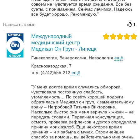
совсем не чувствуется время ожидания. Все без
суеты, с пониманием. Сейчас лечимся. Надеюсь
все будет хорошо. Рекомендую."
Написать отзыв
1
Международный
медицинский центр
Медикал Он Груп - Липецк
Гинекология
Венерология‎
Неврология‎
ещё
Краснозаводская, 7
тел. (4742)555-212
ещё
"У меня долгое время случались обмороки,
чувствовала постоянную слабость,
утомляемость… По совету хорошей подруги
обратилась в Медикал он груп, к замечательному
врачу – Негробовой Татьяне Викторовне.
Насколько быстро она меня вернула к жизни – не
передать словами. Первичная консультация,
осмотр, проверка рефлексов и доктор определила
причину моих жалоб. Еще некоторое время
лечения – и я забыла о муках. Огромнейшее
спасибо за помощь, вы действительно мне очень