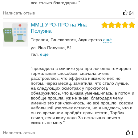
все только благодарны."
Написать отзыв
64
ММЦ УРО-ПРО на Яна
Полуяна
Терапия
Гинекология
Акушерство
ещё
ул. Яна Полуяна, 51
тел.
ещё
"проходила в клинике уро-про лечение геморроя
термальным способом. сначала очень
расстроилась, что эффекта никакого нет. но
потом, через месяц, заметила, что стало лучше.
на следующих осмотрах у проктолога
обнаружилось, что шишка уменьшилась, а потом и
вообще прошла. уж не знаю, благодаря чему
именно это приключилось, но всё прошло. совсем
небольшой узелочек остался, но я надеюсь, что и
он со временем пройдёт. врач, кстати, Торбик
лечил, если кому надо.За остальных ничего
сказать не могу."
Написать отзыв
1