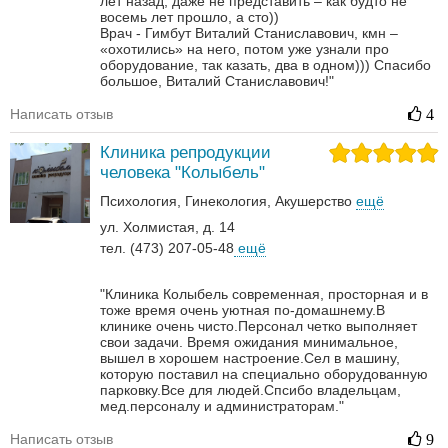
лет назад, даже не представить – как будто не
восемь лет прошло, а сто))
Врач - Гимбут Виталий Станиславович, кмн –
«охотились» на него, потом уже узнали про
оборудование, так казать, два в одном)))
Спасибо
большое, Виталий Станиславович!"
Написать отзыв
4
Клиника репродукции
человека "Колыбель"
Психология
Гинекология
Акушерство
ещё
ул. Холмистая, д. 14
тел. (473) 207-05-48
ещё
"Клиника Колыбель современная, просторная и в
тоже время очень уютная по-домашнему.В
клинике очень чисто.Персонал четко выполняет
свои задачи. Время ожидания минимальное,
вышел в хорошем настроение.Сел в машину,
которую поставил на специально оборудованную
парковку.Все для людей.Спсибо владельцам,
мед.персоналу и администраторам."
Написать отзыв
9