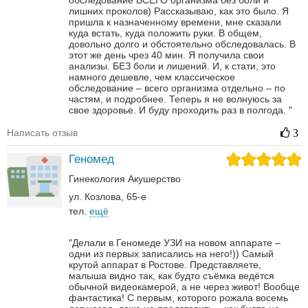
обследование ВСЕГО организма без боли и
лишних проколов)
Рассказываю, как это было. Я
пришла к назначенному времени, мне сказали
куда встать, куда положить руки. В общем,
довольно долго и обстоятельно обследовалась.
В
этот же день чрез 40 мин. Я получила свои
анализы. БЕЗ боли и лишений. И, к стати, это
намного дешевле, чем классическое
обследование – всего организма отдельно – по
частям, и подробнее.
Теперь я не волнуюсь за
свое здоровье. И буду проходить раз в полгода.
"
Написать отзыв
3
Геномед
Гинекология
Акушерство
ул. Козлова, 65-е
тел.
ещё
"Делали в Геномеде УЗИ на новом аппарате –
одни из первых записались на него!)) Самый
крутой аппарат в Ростове. Представляете,
малыша видно так, как будто съёмка ведётся
обычной видеокамерой, а не через живот! Вообще
фантастика! С первым, которого рожала восемь