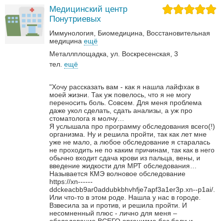
Медицинский центр
Понутриевых
Иммунология
Биомедицина
Восстановительная
медицина
ещё
Металлплощадка, ул. Воскресенская, 3
тел.
ещё
"Хочу рассказать вам - как я нашла лайфхак в
моей жизни. Так уж повелось, что я не могу
переносить боль. Совсем. Для меня проблема
даже укол сделать, сдать анализы, а уж про
стоматолога я молчу…
Я услышала про программу обследования всего(!)
организма. Ну и решила пройти, так как лет мне
уже не мало, а любое обследование я старалась
не проходить не по каким причинам, так как в него
обычно входит сдача крови из пальца, вены, и
введение жидкости для МРТ обследования…
Называется КМЭ волновое обследование
https://xn------
ddckeacbb9ar0addubkbhvhfje7apf3a1er3p.xn--p1ai/.
Или что-то в этом роде.
Нашла у нас в городе.
Взвесила за и против, и решила пройти. И
несомненный плюс - лично для меня –