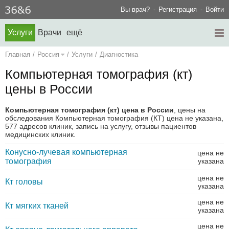
Вы врач?
Регистрация
Войти
Услуги
Врачи
ещё
Главная
/
Россия
/
Услуги
/
Диагностика
Компьютерная томография (кт)
цены в России
Компьютерная томография (кт) цена в России
, цены на
обследования Компьютерная томография (КТ) цена не указана,
577 адресов клиник, запись на услугу, отзывы пациентов
медицинских клиник.
Конусно-лучевая компьютерная
цена не
томография
указана
цена не
Кт головы
указана
цена не
Кт мягких тканей
указана
цена не