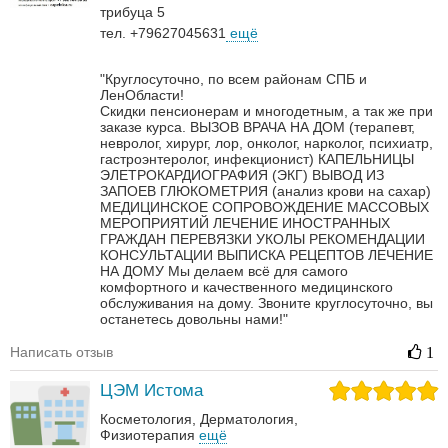
трибуца 5
тел. +79627045631
ещё
"Круглосуточно, по всем районам СПБ и
ЛенОбласти!
Скидки пенсионерам и многодетным, а так же при
заказе курса.
ВЫЗОВ ВРАЧА НА ДОМ (терапевт,
невролог, хирург, лор, онколог, нарколог, психиатр,
гастроэнтеролог, инфекционист)
КАПЕЛЬНИЦЫ
ЭЛЕТРОКАРДИОГРАФИЯ (ЭКГ)
ВЫВОД ИЗ
ЗАПОЕВ
ГЛЮКОМЕТРИЯ (анализ крови на сахар)
МЕДИЦИНСКОЕ СОПРОВОЖДЕНИЕ МАССОВЫХ
МЕРОПРИЯТИЙ
ЛЕЧЕНИЕ ИНОСТРАННЫХ
ГРАЖДАН
ПЕРЕВЯЗКИ
УКОЛЫ
РЕКОМЕНДАЦИИ
КОНСУЛЬТАЦИИ
ВЫПИСКА РЕЦЕПТОВ
ЛЕЧЕНИЕ
НА ДОМУ
Мы делаем всё для самого
комфортного и качественного медицинского
обслуживания на дому. Звоните круглосуточно, вы
останетесь довольны нами!"
Написать отзыв
1
ЦЭМ Истома
Косметология
Дерматология‎
Физиотерапия
ещё