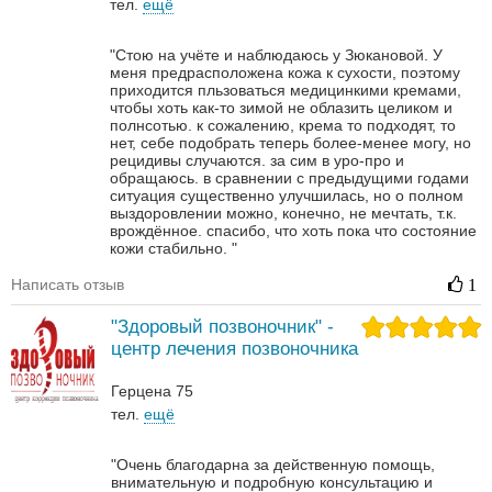
тел.
ещё
"Стою на учёте и наблюдаюсь у Зюкановой. У
меня предрасположена кожа к сухости, поэтому
приходится пльзоваться медицинкими кремами,
чтобы хоть как-то зимой не облазить целиком и
полнсотью. к сожалению, крема то подходят, то
нет, себе подобрать теперь более-менее могу, но
рецидивы случаются. за сим в уро-про и
обращаюсь. в сравнении с предыдущими годами
ситуация существенно улучшилась, но о полном
выздоровлении можно, конечно, не мечтать, т.к.
врождённое. спасибо, что хоть пока что состояние
кожи стабильно. "
Написать отзыв
1
"Здоровый позвоночник" -
центр лечения позвоночника
Герцена 75
тел.
ещё
"Очень благодарна за действенную помощь,
внимательную и подробную консультацию и