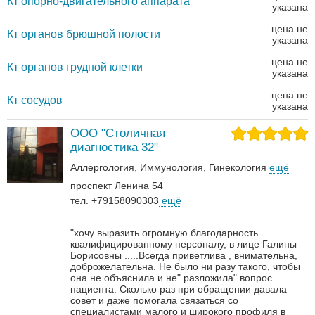
Кт опорно-двигательного аппарата
указана
цена не
Кт органов брюшной полости
указана
цена не
Кт органов грудной клетки
указана
цена не
Кт сосудов
указана
ООО "Столичная
диагностика 32"
Аллергология
Иммунология
Гинекология
ещё
проспект Ленина 54
тел. +79158090303
ещё
"хочу выразить огромную благодарность
квалифицированному персоналу, в лице Галины
Борисовны .....Всегда приветлива , внимательна,
доброжелательна. Не было ни разу такого, чтобы
она не объяснила и не" разложила" вопрос
пациента. Сколько раз при обращении давала
совет и даже помогала связаться со
специалистами малого и широкого профиля в