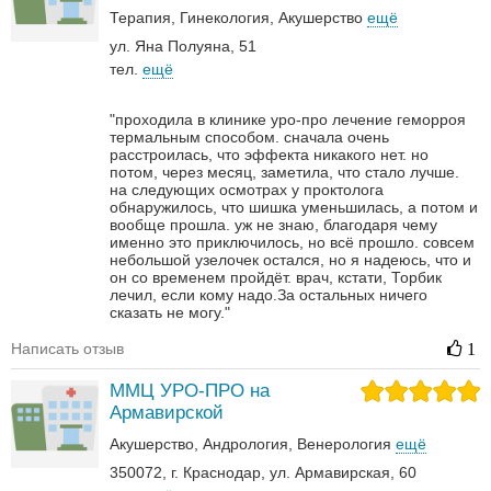
Терапия
Гинекология
Акушерство
ещё
ул. Яна Полуяна, 51
тел.
ещё
"проходила в клинике уро-про лечение геморроя
термальным способом. сначала очень
расстроилась, что эффекта никакого нет. но
потом, через месяц, заметила, что стало лучше.
на следующих осмотрах у проктолога
обнаружилось, что шишка уменьшилась, а потом и
вообще прошла. уж не знаю, благодаря чему
именно это приключилось, но всё прошло. совсем
небольшой узелочек остался, но я надеюсь, что и
он со временем пройдёт. врач, кстати, Торбик
лечил, если кому надо.За остальных ничего
сказать не могу."
Написать отзыв
1
ММЦ УРО-ПРО на
Армавирской
Акушерство
Андрология‎
Венерология‎
ещё
350072, г. Краснодар, ул. Армавирская, 60