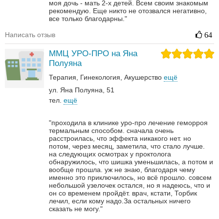
моя дочь - мать 2-х детей. Всем своим знакомым
рекомендую. Еще никто не отозвался негативно,
все только благодарны."
Написать отзыв
64
ММЦ УРО-ПРО на Яна
Полуяна
Терапия
Гинекология
Акушерство
ещё
ул. Яна Полуяна, 51
тел.
ещё
"проходила в клинике уро-про лечение геморроя
термальным способом. сначала очень
расстроилась, что эффекта никакого нет. но
потом, через месяц, заметила, что стало лучше.
на следующих осмотрах у проктолога
обнаружилось, что шишка уменьшилась, а потом и
вообще прошла. уж не знаю, благодаря чему
именно это приключилось, но всё прошло. совсем
небольшой узелочек остался, но я надеюсь, что и
он со временем пройдёт. врач, кстати, Торбик
лечил, если кому надо.За остальных ничего
сказать не могу."