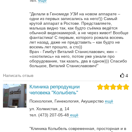
тел.
ещё
"Делали в Геномеде УЗИ на новом аппарате –
одни из первых записались на него!)) Самый
крутой аппарат в Ростове. Представляете,
малыша видно так, как будто съёмка ведётся
обычной видеокамерой, а не через живот! Вообще
фантастика! С первым, которого рожала восемь
лет назад, даже не представить – как будто не
восемь лет прошло, а сто))
Врач - Гимбут Виталий Станиславович, кмн –
«охотились» на него, потом уже узнали про
оборудование, так казать, два в одном)))
Спасибо
большое, Виталий Станиславович!"
Написать отзыв
4
Клиника репродукции
человека "Колыбель"
Психология
Гинекология
Акушерство
ещё
ул. Холмистая, д. 14
тел. (473) 207-05-48
ещё
"Клиника Колыбель современная, просторная и в