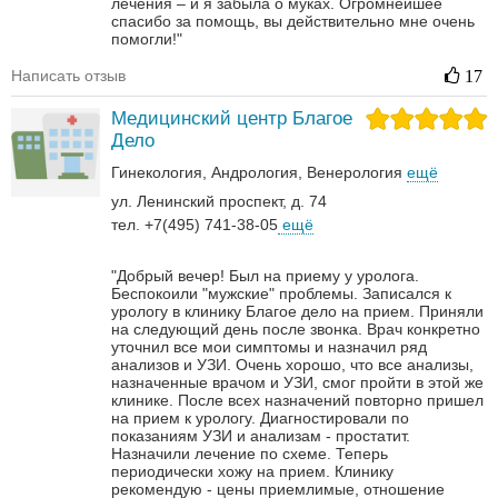
лечения – и я забыла о муках. Огромнейшее
спасибо за помощь, вы действительно мне очень
помогли!"
Написать отзыв
17
Медицинский центр Благое
Дело
Гинекология
Андрология‎
Венерология‎
ещё
ул. Ленинский проспект, д. 74
тел. +7(495) 741-38-05
ещё
"Добрый вечер! Был на приему у уролога.
Беспокоили "мужские" проблемы. Записался к
урологу в клинику Благое дело на прием. Приняли
на следующий день после звонка. Врач конкретно
уточнил все мои симптомы и назначил ряд
анализов и УЗИ. Очень хорошо, что все анализы,
назначенные врачом и УЗИ, смог пройти в этой же
клинике. После всех назначений повторно пришел
на прием к урологу. Диагностировали по
показаниям УЗИ и анализам - простатит.
Назначили лечение по схеме. Теперь
периодически хожу на прием. Клинику
рекомендую - цены приемлимые, отношение