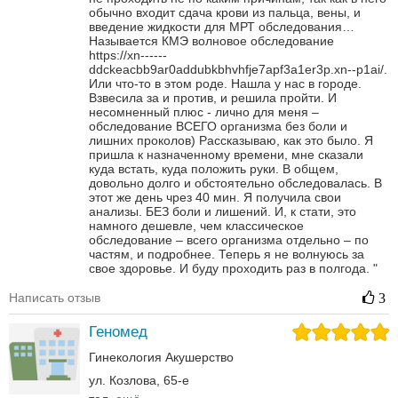
обычно входит сдача крови из пальца, вены, и
введение жидкости для МРТ обследования…
Называется КМЭ волновое обследование
https://xn------
ddckeacbb9ar0addubkbhvhfje7apf3a1er3p.xn--p1ai/.
Или что-то в этом роде.
Нашла у нас в городе.
Взвесила за и против, и решила пройти. И
несомненный плюс - лично для меня –
обследование ВСЕГО организма без боли и
лишних проколов)
Рассказываю, как это было. Я
пришла к назначенному времени, мне сказали
куда встать, куда положить руки. В общем,
довольно долго и обстоятельно обследовалась.
В
этот же день чрез 40 мин. Я получила свои
анализы. БЕЗ боли и лишений. И, к стати, это
намного дешевле, чем классическое
обследование – всего организма отдельно – по
частям, и подробнее.
Теперь я не волнуюсь за
свое здоровье. И буду проходить раз в полгода.
"
Написать отзыв
3
Геномед
Гинекология
Акушерство
ул. Козлова, 65-е