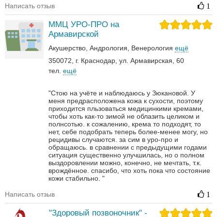
Написать отзыв
1
ММЦ УРО-ПРО на
Армавирской
Акушерство
Андрология‎
Венерология‎
ещё
350072, г. Краснодар, ул. Армавирская, 60
тел.
ещё
"Стою на учёте и наблюдаюсь у Зюкановой. У
меня предрасположена кожа к сухости, поэтому
приходится пльзоваться медицинкими кремами,
чтобы хоть как-то зимой не облазить целиком и
полнсотью. к сожалению, крема то подходят, то
нет, себе подобрать теперь более-менее могу, но
рецидивы случаются. за сим в уро-про и
обращаюсь. в сравнении с предыдущими годами
ситуация существенно улучшилась, но о полном
выздоровлении можно, конечно, не мечтать, т.к.
врождённое. спасибо, что хоть пока что состояние
кожи стабильно. "
Написать отзыв
1
"Здоровый позвоночник" -