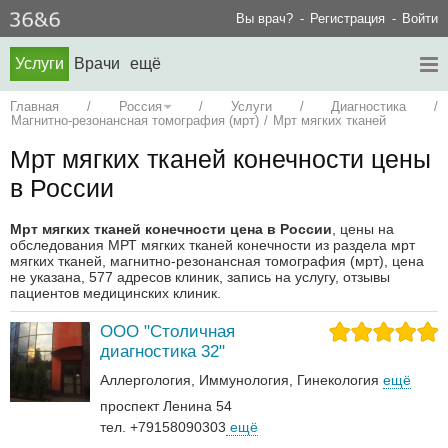
Вы врач?
Регистрация
Войти
Услуги
Врачи
ещё
Главная
/
Россия
/
Услуги
/
Диагностика
/
Магнитно-резонансная томография (мрт)
/
Мрт мягких тканей
Мрт мягких тканей конечности цены
в России
Мрт мягких тканей конечности цена в России
, цены на
обследования МРТ мягких тканей конечности из раздела мрт
мягких тканей, магнитно-резонансная томография (мрт), цена
не указана, 577 адресов клиник, запись на услугу, отзывы
пациентов медицинских клиник.
ООО "Столичная
диагностика 32"
Аллергология
Иммунология
Гинекология
ещё
проспект Ленина 54
тел. +79158090303
ещё