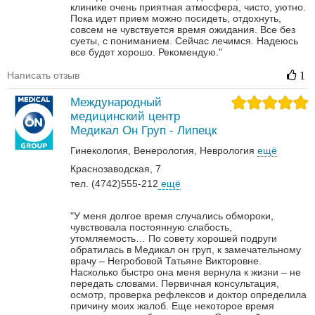
клинике очень приятная атмосфера, чисто, уютно.
Пока идет прием можно посидеть, отдохнуть,
совсем не чувствуется время ожидания. Все без
суеты, с пониманием. Сейчас лечимся. Надеюсь
все будет хорошо. Рекомендую."
Написать отзыв
1
Международный
медицинский центр
Медикал Он Груп - Липецк
Гинекология
Венерология‎
Неврология‎
ещё
Краснозаводская, 7
тел. (4742)555-212
ещё
"У меня долгое время случались обмороки,
чувствовала постоянную слабость,
утомляемость… По совету хорошей подруги
обратилась в Медикал он груп, к замечательному
врачу – Негробовой Татьяне Викторовне.
Насколько быстро она меня вернула к жизни – не
передать словами. Первичная консультация,
осмотр, проверка рефлексов и доктор определила
причину моих жалоб. Еще некоторое время