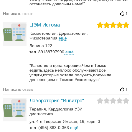
останетесь довольны нами!"
Написать отзыв
1
ЦЭМ Истома
Косметология
Дерматология‎
Физиотерапия
ещё
Ленина 122
тел. 89138797990
ещё
"Качество и цена хорошие.Чем в Томск
ездить,здесь неплохо обслуживают.Все
услуги,которые хотела получить,получила
дешевле,чем в Томске.Рекомендую"
Написать отзыв
1
Лаборатория "Инвитро"
Терапия
Кардиология
УЗИ
диагностика
ул. 4-я Тверская-Ямская, 16, корп. 3
тел. (495) 363-0-363
ещё