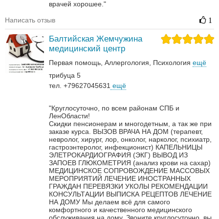
врачей хорошее."
Написать отзыв
1
Балтийская Жемчужина
медицинский центр
Первая помощь
Аллергология
Психология
ещё
трибуца 5
тел. +79627045631
ещё
"Круглосуточно, по всем районам СПБ и
ЛенОбласти!
Скидки пенсионерам и многодетным, а так же при
заказе курса.
ВЫЗОВ ВРАЧА НА ДОМ (терапевт,
невролог, хирург, лор, онколог, нарколог, психиатр,
гастроэнтеролог, инфекционист)
КАПЕЛЬНИЦЫ
ЭЛЕТРОКАРДИОГРАФИЯ (ЭКГ)
ВЫВОД ИЗ
ЗАПОЕВ
ГЛЮКОМЕТРИЯ (анализ крови на сахар)
МЕДИЦИНСКОЕ СОПРОВОЖДЕНИЕ МАССОВЫХ
МЕРОПРИЯТИЙ
ЛЕЧЕНИЕ ИНОСТРАННЫХ
ГРАЖДАН
ПЕРЕВЯЗКИ
УКОЛЫ
РЕКОМЕНДАЦИИ
КОНСУЛЬТАЦИИ
ВЫПИСКА РЕЦЕПТОВ
ЛЕЧЕНИЕ
НА ДОМУ
Мы делаем всё для самого
комфортного и качественного медицинского
обслуживания на дому. Звоните круглосуточно, вы