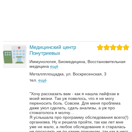
Медицинский центр
Понутриевых
Иммунология
Биомедицина
Восстановительная
медицина
ещё
Металлплощадка, ул. Воскресенская, 3
тел.
ещё
"Хочу рассказать вам - как я нашла лайфхак в
моей жизни. Так уж повелось, что я не могу
переносить боль. Совсем. Для меня проблема
даже укол сделать, сдать анализы, а уж про
стоматолога я молчу…
Я услышала про программу обследования всего(!)
организма. Ну и решила пройти, так как лет мне
уже не мало, а любое обследование я старалась
не проходить не по каким причинам, так как в него