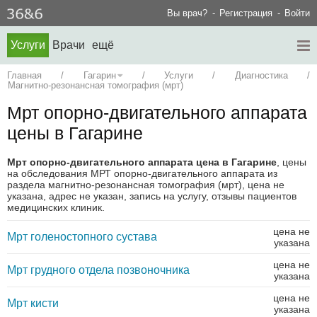
Вы врач?
Регистрация
Войти
Услуги
Врачи
ещё
Главная
/
Гагарин
/
Услуги
/
Диагностика
/
Магнитно-резонансная томография (мрт)
Мрт опорно-двигательного аппарата
цены в Гагарине
Мрт опорно-двигательного аппарата цена в Гагарине
, цены
на обследования МРТ опорно-двигательного аппарата из
раздела магнитно-резонансная томография (мрт), цена не
указана, адрес не указан, запись на услугу, отзывы пациентов
медицинских клиник.
цена не
Мрт голеностопного сустава
указана
цена не
Мрт грудного отдела позвоночника
указана
цена не
Мрт кисти
указана