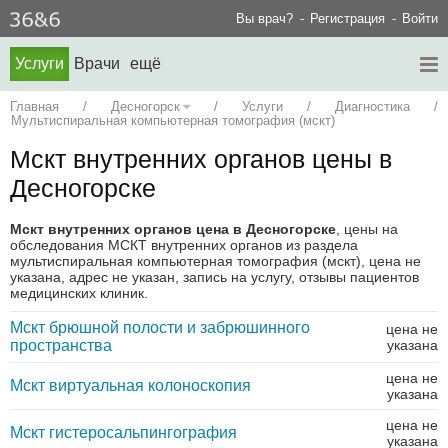
Вы врач?
Регистрация
Войти
Услуги
Врачи
ещё
Главная
/
Десногорск
/
Услуги
/
Диагностика
/
Мультиспиральная компьютерная томография (мскт)
Мскт внутренних органов цены в
Десногорске
Мскт внутренних органов цена в Десногорске
, цены на
обследования МСКТ внутренних органов из раздела
мультиспиральная компьютерная томография (мскт), цена не
указана, адрес не указан, запись на услугу, отзывы пациентов
медицинских клиник.
Мскт брюшной полости и забрюшинного
цена не
пространства
указана
цена не
Мскт виртуальная колоноскопия
указана
цена не
Мскт гистеросальпингография
указана