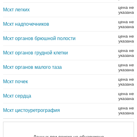
цена не
Мскт легких
указана
цена не
Мскт надпочечников
указана
цена не
Мскт органов брюшной полости
указана
цена не
Мскт органов грудной клетки
указана
цена не
Мскт органов малого таза
указана
цена не
Мскт почек
указана
цена не
Мскт сердца
указана
цена не
Мскт цистоуретрография
указана
Данных при поиске не обнаружено