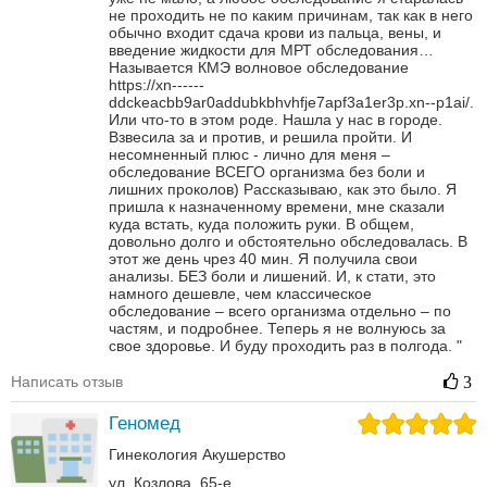
не проходить не по каким причинам, так как в него
обычно входит сдача крови из пальца, вены, и
введение жидкости для МРТ обследования…
Называется КМЭ волновое обследование
https://xn------
ddckeacbb9ar0addubkbhvhfje7apf3a1er3p.xn--p1ai/.
Или что-то в этом роде.
Нашла у нас в городе.
Взвесила за и против, и решила пройти. И
несомненный плюс - лично для меня –
обследование ВСЕГО организма без боли и
лишних проколов)
Рассказываю, как это было. Я
пришла к назначенному времени, мне сказали
куда встать, куда положить руки. В общем,
довольно долго и обстоятельно обследовалась.
В
этот же день чрез 40 мин. Я получила свои
анализы. БЕЗ боли и лишений. И, к стати, это
намного дешевле, чем классическое
обследование – всего организма отдельно – по
частям, и подробнее.
Теперь я не волнуюсь за
свое здоровье. И буду проходить раз в полгода.
"
Написать отзыв
3
Геномед
Гинекология
Акушерство
ул. Козлова, 65-е