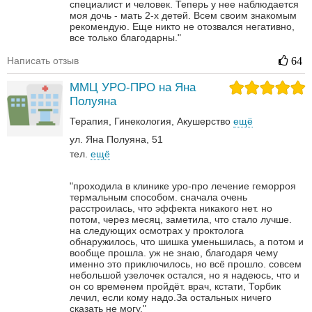
специалист и человек. Теперь у нее наблюдается
моя дочь - мать 2-х детей. Всем своим знакомым
рекомендую. Еще никто не отозвался негативно,
все только благодарны."
Написать отзыв
64
ММЦ УРО-ПРО на Яна
Полуяна
Терапия
Гинекология
Акушерство
ещё
ул. Яна Полуяна, 51
тел.
ещё
"проходила в клинике уро-про лечение геморроя
термальным способом. сначала очень
расстроилась, что эффекта никакого нет. но
потом, через месяц, заметила, что стало лучше.
на следующих осмотрах у проктолога
обнаружилось, что шишка уменьшилась, а потом и
вообще прошла. уж не знаю, благодаря чему
именно это приключилось, но всё прошло. совсем
небольшой узелочек остался, но я надеюсь, что и
он со временем пройдёт. врач, кстати, Торбик
лечил, если кому надо.За остальных ничего
сказать не могу."