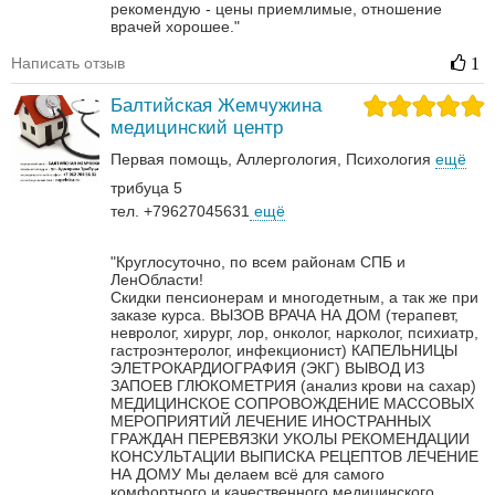
рекомендую - цены приемлимые, отношение
врачей хорошее."
Написать отзыв
1
Балтийская Жемчужина
медицинский центр
Первая помощь
Аллергология
Психология
ещё
трибуца 5
тел. +79627045631
ещё
"Круглосуточно, по всем районам СПБ и
ЛенОбласти!
Скидки пенсионерам и многодетным, а так же при
заказе курса.
ВЫЗОВ ВРАЧА НА ДОМ (терапевт,
невролог, хирург, лор, онколог, нарколог, психиатр,
гастроэнтеролог, инфекционист)
КАПЕЛЬНИЦЫ
ЭЛЕТРОКАРДИОГРАФИЯ (ЭКГ)
ВЫВОД ИЗ
ЗАПОЕВ
ГЛЮКОМЕТРИЯ (анализ крови на сахар)
МЕДИЦИНСКОЕ СОПРОВОЖДЕНИЕ МАССОВЫХ
МЕРОПРИЯТИЙ
ЛЕЧЕНИЕ ИНОСТРАННЫХ
ГРАЖДАН
ПЕРЕВЯЗКИ
УКОЛЫ
РЕКОМЕНДАЦИИ
КОНСУЛЬТАЦИИ
ВЫПИСКА РЕЦЕПТОВ
ЛЕЧЕНИЕ
НА ДОМУ
Мы делаем всё для самого
комфортного и качественного медицинского