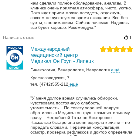
нам сделали полное обследование, анализы. В
клинике очень приятная атмосфера, чисто, уютно.
Пока идет прием можно посидеть, отдохнуть,
совсем не чувствуется время ожидания. Все без
суеты, с пониманием. Сейчас лечимся. Надеюсь
все будет хорошо. Рекомендую."
Написать отзыв
1
Международный
медицинский центр
Медикал Он Груп - Липецк
Гинекология
Венерология‎
Неврология‎
ещё
Краснозаводская, 7
тел. (4742)555-212
ещё
"У меня долгое время случались обмороки,
чувствовала постоянную слабость,
утомляемость… По совету хорошей подруги
обратилась в Медикал он груп, к замечательному
врачу – Негробовой Татьяне Викторовне.
Насколько быстро она меня вернула к жизни – не
передать словами. Первичная консультация,
осмотр, проверка рефлексов и доктор определила