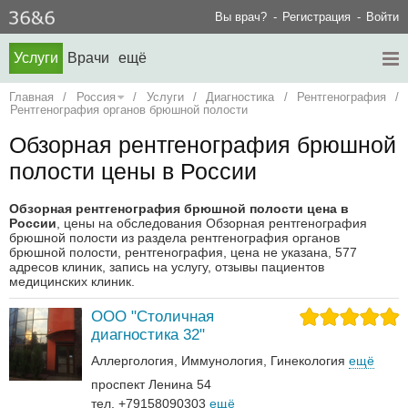
Вы врач?
Регистрация
Войти
Услуги
Врачи
ещё
Главная
/
Россия
/
Услуги
/
Диагностика
/
Рентгенография
/
Рентгенография органов брюшной полости
Обзорная рентгенография брюшной
полости цены в России
Обзорная рентгенография брюшной полости цена в
России
, цены на обследования Обзорная рентгенография
брюшной полости из раздела рентгенография органов
брюшной полости, рентгенография, цена не указана, 577
адресов клиник, запись на услугу, отзывы пациентов
медицинских клиник.
ООО "Столичная
диагностика 32"
Аллергология
Иммунология
Гинекология
ещё
проспект Ленина 54
тел. +79158090303
ещё