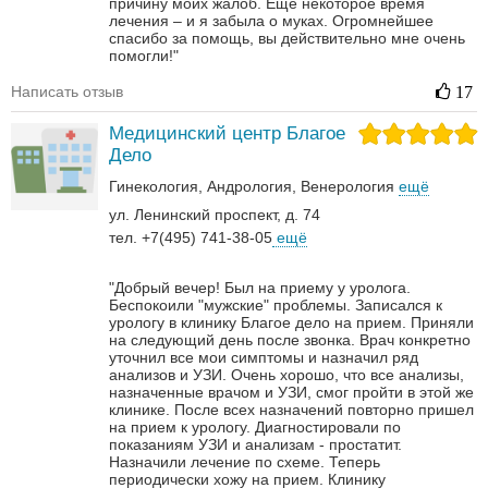
причину моих жалоб. Еще некоторое время
лечения – и я забыла о муках. Огромнейшее
спасибо за помощь, вы действительно мне очень
помогли!"
Написать отзыв
17
Медицинский центр Благое
Дело
Гинекология
Андрология‎
Венерология‎
ещё
ул. Ленинский проспект, д. 74
тел. +7(495) 741-38-05
ещё
"Добрый вечер! Был на приему у уролога.
Беспокоили "мужские" проблемы. Записался к
урологу в клинику Благое дело на прием. Приняли
на следующий день после звонка. Врач конкретно
уточнил все мои симптомы и назначил ряд
анализов и УЗИ. Очень хорошо, что все анализы,
назначенные врачом и УЗИ, смог пройти в этой же
клинике. После всех назначений повторно пришел
на прием к урологу. Диагностировали по
показаниям УЗИ и анализам - простатит.
Назначили лечение по схеме. Теперь
периодически хожу на прием. Клинику