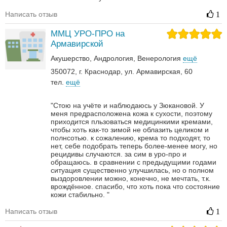
Написать отзыв
1
ММЦ УРО-ПРО на
Армавирской
Акушерство
Андрология‎
Венерология‎
ещё
350072, г. Краснодар, ул. Армавирская, 60
тел.
ещё
"Стою на учёте и наблюдаюсь у Зюкановой. У
меня предрасположена кожа к сухости, поэтому
приходится пльзоваться медицинкими кремами,
чтобы хоть как-то зимой не облазить целиком и
полнсотью. к сожалению, крема то подходят, то
нет, себе подобрать теперь более-менее могу, но
рецидивы случаются. за сим в уро-про и
обращаюсь. в сравнении с предыдущими годами
ситуация существенно улучшилась, но о полном
выздоровлении можно, конечно, не мечтать, т.к.
врождённое. спасибо, что хоть пока что состояние
кожи стабильно. "
Написать отзыв
1