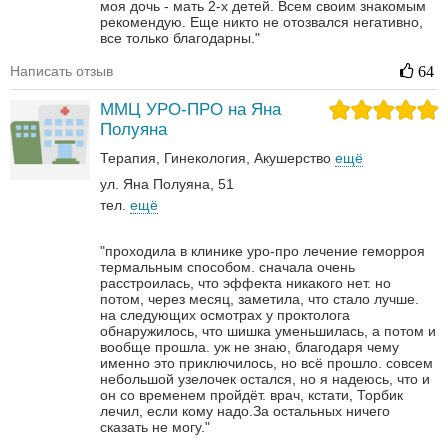
моя дочь - мать 2-х детей. Всем своим знакомым
рекомендую. Еще никто не отозвался негативно,
все только благодарны."
Написать отзыв
64
ММЦ УРО-ПРО на Яна
Полуяна
Терапия
Гинекология
Акушерство
ещё
ул. Яна Полуяна, 51
тел.
ещё
"проходила в клинике уро-про лечение геморроя
термальным способом. сначала очень
расстроилась, что эффекта никакого нет. но
потом, через месяц, заметила, что стало лучше.
на следующих осмотрах у проктолога
обнаружилось, что шишка уменьшилась, а потом и
вообще прошла. уж не знаю, благодаря чему
именно это приключилось, но всё прошло. совсем
небольшой узелочек остался, но я надеюсь, что и
он со временем пройдёт. врач, кстати, Торбик
лечил, если кому надо.За остальных ничего
сказать не могу."