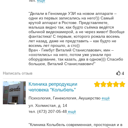
тел.
ещё
"Делали в Геномеде УЗИ на новом аппарате –
одни из первых записались на него!)) Самый
крутой аппарат в Ростове. Представляете,
малыша видно так, как будто съёмка ведётся
обычной видеокамерой, а не через живот! Вообще
фантастика! С первым, которого рожала восемь
лет назад, даже не представить – как будто не
восемь лет прошло, а сто))
Врач - Гимбут Виталий Станиславович, кмн –
«охотились» на него, потом уже узнали про
оборудование, так казать, два в одном)))
Спасибо
большое, Виталий Станиславович!"
Написать отзыв
4
Клиника репродукции
человека "Колыбель"
Психология
Гинекология
Акушерство
ещё
ул. Холмистая, д. 14
тел. (473) 207-05-48
ещё
"Клиника Колыбель современная, просторная и в