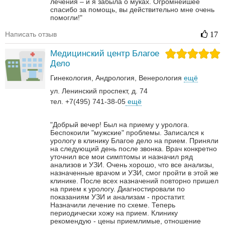
лечения – и я забыла о муках. Огромнейшее
спасибо за помощь, вы действительно мне очень
помогли!"
Написать отзыв
17
Медицинский центр Благое
Дело
Гинекология
Андрология‎
Венерология‎
ещё
ул. Ленинский проспект, д. 74
тел. +7(495) 741-38-05
ещё
"Добрый вечер! Был на приему у уролога.
Беспокоили "мужские" проблемы. Записался к
урологу в клинику Благое дело на прием. Приняли
на следующий день после звонка. Врач конкретно
уточнил все мои симптомы и назначил ряд
анализов и УЗИ. Очень хорошо, что все анализы,
назначенные врачом и УЗИ, смог пройти в этой же
клинике. После всех назначений повторно пришел
на прием к урологу. Диагностировали по
показаниям УЗИ и анализам - простатит.
Назначили лечение по схеме. Теперь
периодически хожу на прием. Клинику
рекомендую - цены приемлимые, отношение