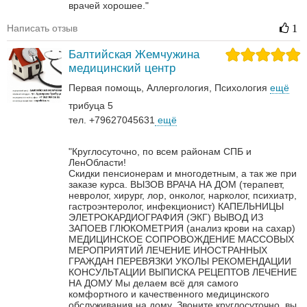
врачей хорошее."
Написать отзыв
1
Балтийская Жемчужина
медицинский центр
Первая помощь
Аллергология
Психология
ещё
трибуца 5
тел. +79627045631
ещё
"Круглосуточно, по всем районам СПБ и
ЛенОбласти!
Скидки пенсионерам и многодетным, а так же при
заказе курса.
ВЫЗОВ ВРАЧА НА ДОМ (терапевт,
невролог, хирург, лор, онколог, нарколог, психиатр,
гастроэнтеролог, инфекционист)
КАПЕЛЬНИЦЫ
ЭЛЕТРОКАРДИОГРАФИЯ (ЭКГ)
ВЫВОД ИЗ
ЗАПОЕВ
ГЛЮКОМЕТРИЯ (анализ крови на сахар)
МЕДИЦИНСКОЕ СОПРОВОЖДЕНИЕ МАССОВЫХ
МЕРОПРИЯТИЙ
ЛЕЧЕНИЕ ИНОСТРАННЫХ
ГРАЖДАН
ПЕРЕВЯЗКИ
УКОЛЫ
РЕКОМЕНДАЦИИ
КОНСУЛЬТАЦИИ
ВЫПИСКА РЕЦЕПТОВ
ЛЕЧЕНИЕ
НА ДОМУ
Мы делаем всё для самого
комфортного и качественного медицинского
обслуживания на дому. Звоните круглосуточно, вы