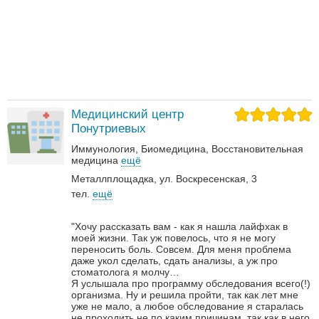
Медицинский центр
Понутриевых
Иммунология
Биомедицина
Восстановительная
медицина
ещё
Металлплощадка, ул. Воскресенская, 3
тел.
ещё
"Хочу рассказать вам - как я нашла лайфхак в
моей жизни. Так уж повелось, что я не могу
переносить боль. Совсем. Для меня проблема
даже укол сделать, сдать анализы, а уж про
стоматолога я молчу…
Я услышала про программу обследования всего(!)
организма. Ну и решила пройти, так как лет мне
уже не мало, а любое обследование я старалась
не проходить не по каким причинам, так как в него