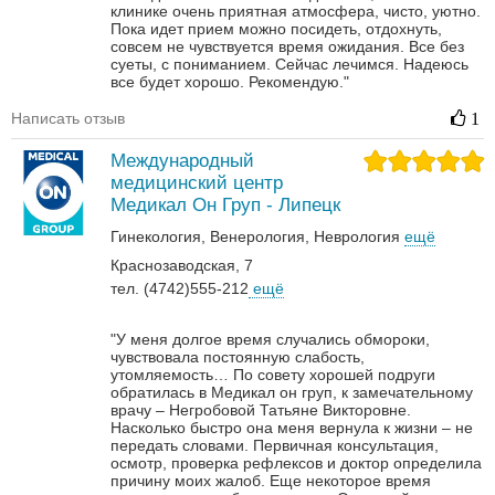
клинике очень приятная атмосфера, чисто, уютно.
Пока идет прием можно посидеть, отдохнуть,
совсем не чувствуется время ожидания. Все без
суеты, с пониманием. Сейчас лечимся. Надеюсь
все будет хорошо. Рекомендую."
Написать отзыв
1
Международный
медицинский центр
Медикал Он Груп - Липецк
Гинекология
Венерология‎
Неврология‎
ещё
Краснозаводская, 7
тел. (4742)555-212
ещё
"У меня долгое время случались обмороки,
чувствовала постоянную слабость,
утомляемость… По совету хорошей подруги
обратилась в Медикал он груп, к замечательному
врачу – Негробовой Татьяне Викторовне.
Насколько быстро она меня вернула к жизни – не
передать словами. Первичная консультация,
осмотр, проверка рефлексов и доктор определила
причину моих жалоб. Еще некоторое время