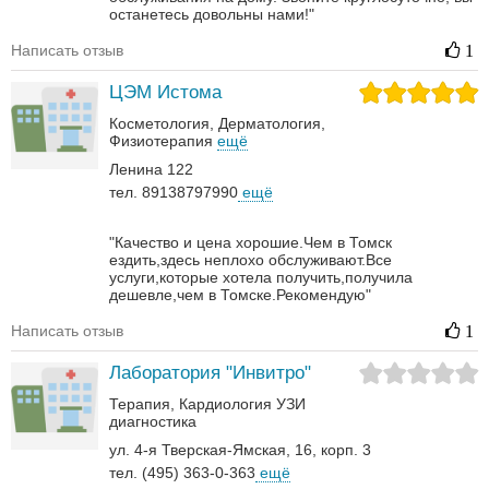
останетесь довольны нами!"
Написать отзыв
1
ЦЭМ Истома
Косметология
Дерматология‎
Физиотерапия
ещё
Ленина 122
тел. 89138797990
ещё
"Качество и цена хорошие.Чем в Томск
ездить,здесь неплохо обслуживают.Все
услуги,которые хотела получить,получила
дешевле,чем в Томске.Рекомендую"
Написать отзыв
1
Лаборатория "Инвитро"
Терапия
Кардиология
УЗИ
диагностика
ул. 4-я Тверская-Ямская, 16, корп. 3
тел. (495) 363-0-363
ещё