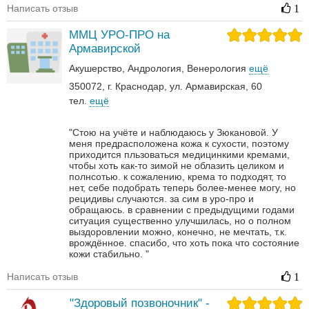
Написать отзыв
1
ММЦ УРО-ПРО на
Армавирской
Акушерство
Андрология‎
Венерология‎
ещё
350072, г. Краснодар, ул. Армавирская, 60
тел.
ещё
"Стою на учёте и наблюдаюсь у Зюкановой. У
меня предрасположена кожа к сухости, поэтому
приходится пльзоваться медицинкими кремами,
чтобы хоть как-то зимой не облазить целиком и
полнсотью. к сожалению, крема то подходят, то
нет, себе подобрать теперь более-менее могу, но
рецидивы случаются. за сим в уро-про и
обращаюсь. в сравнении с предыдущими годами
ситуация существенно улучшилась, но о полном
выздоровлении можно, конечно, не мечтать, т.к.
врождённое. спасибо, что хоть пока что состояние
кожи стабильно. "
Написать отзыв
1
"Здоровый позвоночник" -