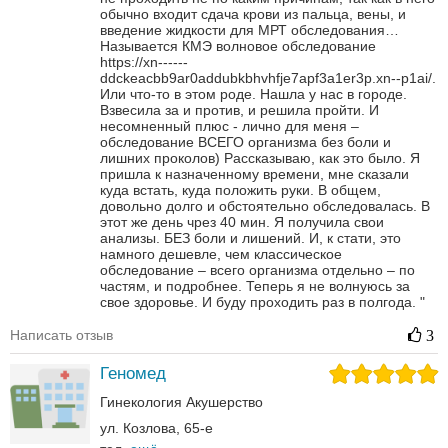
обычно входит сдача крови из пальца, вены, и
введение жидкости для МРТ обследования…
Называется КМЭ волновое обследование
https://xn------
ddckeacbb9ar0addubkbhvhfje7apf3a1er3p.xn--p1ai/.
Или что-то в этом роде.
Нашла у нас в городе.
Взвесила за и против, и решила пройти. И
несомненный плюс - лично для меня –
обследование ВСЕГО организма без боли и
лишних проколов)
Рассказываю, как это было. Я
пришла к назначенному времени, мне сказали
куда встать, куда положить руки. В общем,
довольно долго и обстоятельно обследовалась.
В
этот же день чрез 40 мин. Я получила свои
анализы. БЕЗ боли и лишений. И, к стати, это
намного дешевле, чем классическое
обследование – всего организма отдельно – по
частям, и подробнее.
Теперь я не волнуюсь за
свое здоровье. И буду проходить раз в полгода.
"
Написать отзыв
3
Геномед
Гинекология
Акушерство
ул. Козлова, 65-е