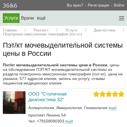
Вы врач?
Регистрация
Войти
Услуги
Врачи
ещё
Главная
/
Россия
/
Услуги
/
Диагностика
/
Позитронно-эмиссионная томография (пэт-кт)
Пэт/кт мочевыделительной системы
цены в России
Пэт/кт мочевыделительной системы цена в России
, цены
на обследования ПЭТ/КТ мочевыделительной системы из
раздела позитронно-эмиссионная томография (пэт-кт), цена не
указана, 577 адресов клиник, запись на услугу, отзывы
пациентов медицинских клиник.
ООО "Столичная
диагностика 32"
Аллергология
Иммунология
Гинекология
ещё
проспект Ленина 54
тел. +79158090303
ещё