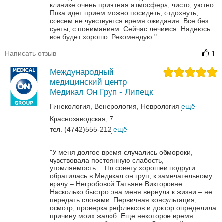
клинике очень приятная атмосфера, чисто, уютно.
Пока идет прием можно посидеть, отдохнуть,
совсем не чувствуется время ожидания. Все без
суеты, с пониманием. Сейчас лечимся. Надеюсь
все будет хорошо. Рекомендую."
Написать отзыв
1
Международный
медицинский центр
Медикал Он Груп - Липецк
Гинекология
Венерология‎
Неврология‎
ещё
Краснозаводская, 7
тел. (4742)555-212
ещё
"У меня долгое время случались обмороки,
чувствовала постоянную слабость,
утомляемость… По совету хорошей подруги
обратилась в Медикал он груп, к замечательному
врачу – Негробовой Татьяне Викторовне.
Насколько быстро она меня вернула к жизни – не
передать словами. Первичная консультация,
осмотр, проверка рефлексов и доктор определила
причину моих жалоб. Еще некоторое время