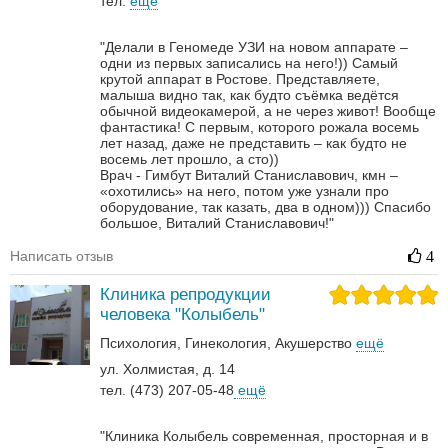
тел.
ещё
"Делали в Геномеде УЗИ на новом аппарате –
одни из первых записались на него!)) Самый
крутой аппарат в Ростове. Представляете,
малыша видно так, как будто съёмка ведётся
обычной видеокамерой, а не через живот! Вообще
фантастика! С первым, которого рожала восемь
лет назад, даже не представить – как будто не
восемь лет прошло, а сто))
Врач - Гимбут Виталий Станиславович, кмн –
«охотились» на него, потом уже узнали про
оборудование, так казать, два в одном)))
Спасибо
большое, Виталий Станиславович!"
Написать отзыв
4
Клиника репродукции
человека "Колыбель"
Психология
Гинекология
Акушерство
ещё
ул. Холмистая, д. 14
тел. (473) 207-05-48
ещё
"Клиника Колыбель современная, просторная и в