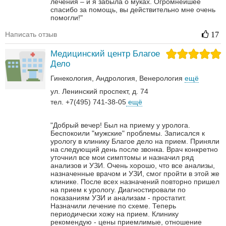
лечения – и я забыла о муках. Огромнейшее
спасибо за помощь, вы действительно мне очень
помогли!"
Написать отзыв
17
Медицинский центр Благое
Дело
Гинекология
Андрология‎
Венерология‎
ещё
ул. Ленинский проспект, д. 74
тел. +7(495) 741-38-05
ещё
"Добрый вечер! Был на приему у уролога.
Беспокоили "мужские" проблемы. Записался к
урологу в клинику Благое дело на прием. Приняли
на следующий день после звонка. Врач конкретно
уточнил все мои симптомы и назначил ряд
анализов и УЗИ. Очень хорошо, что все анализы,
назначенные врачом и УЗИ, смог пройти в этой же
клинике. После всех назначений повторно пришел
на прием к урологу. Диагностировали по
показаниям УЗИ и анализам - простатит.
Назначили лечение по схеме. Теперь
периодически хожу на прием. Клинику
рекомендую - цены приемлимые, отношение