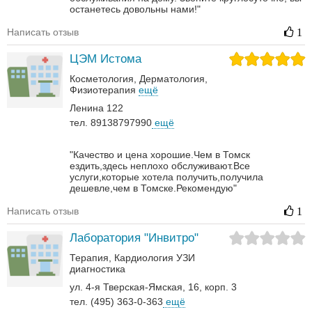
останетесь довольны нами!"
Написать отзыв
1
ЦЭМ Истома
Косметология
Дерматология‎
Физиотерапия
ещё
Ленина 122
тел. 89138797990
ещё
"Качество и цена хорошие.Чем в Томск
ездить,здесь неплохо обслуживают.Все
услуги,которые хотела получить,получила
дешевле,чем в Томске.Рекомендую"
Написать отзыв
1
Лаборатория "Инвитро"
Терапия
Кардиология
УЗИ
диагностика
ул. 4-я Тверская-Ямская, 16, корп. 3
тел. (495) 363-0-363
ещё