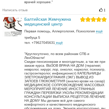
врачей хорошее."
Написать отзыв
1
Балтийская Жемчужина
медицинский центр
Первая помощь
Аллергология
Психология
ещё
трибуца 5
тел. +79627045631
ещё
"Круглосуточно, по всем районам СПБ и
ЛенОбласти!
Скидки пенсионерам и многодетным, а так же при
заказе курса.
ВЫЗОВ ВРАЧА НА ДОМ (терапевт,
невролог, хирург, лор, онколог, нарколог, психиатр,
гастроэнтеролог, инфекционист)
КАПЕЛЬНИЦЫ
ЭЛЕТРОКАРДИОГРАФИЯ (ЭКГ)
ВЫВОД ИЗ
ЗАПОЕВ
ГЛЮКОМЕТРИЯ (анализ крови на сахар)
МЕДИЦИНСКОЕ СОПРОВОЖДЕНИЕ МАССОВЫХ
МЕРОПРИЯТИЙ
ЛЕЧЕНИЕ ИНОСТРАННЫХ
ГРАЖДАН
ПЕРЕВЯЗКИ
УКОЛЫ
РЕКОМЕНДАЦИИ
КОНСУЛЬТАЦИИ
ВЫПИСКА РЕЦЕПТОВ
ЛЕЧЕНИЕ
НА ДОМУ
Мы делаем всё для самого
комфортного и качественного медицинского
обслуживания на дому. Звоните круглосуточно, вы