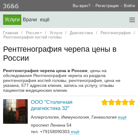
Вы врач?
Регистрация
Войти
Услуги
Врачи
ещё
Главная
/
Россия
/
Услуги
/
Диагностика
/
Рентгенография
/
Рентгенография костей головы
Рентгенография черепа цены в
России
Рентгенография черепа цена в России
, цены на
обследования Рентгенография черепа из раздела
рентгенография костей головы, рентгенография, цена не
указана, 577 адресов клиник, запись на услугу, отзывы
пациентов медицинских клиник.
ООО "Столичная
диагностика 32"
Аллергология
Иммунология
Гинекология
ещё
проспект Ленина 54
тел. +79158090303
ещё