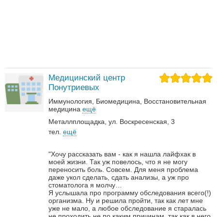
Медицинский центр
Понутриевых
Иммунология
Биомедицина
Восстановительная
медицина
ещё
Металлплощадка, ул. Воскресенская, 3
тел.
ещё
"Хочу рассказать вам - как я нашла лайфхак в
моей жизни. Так уж повелось, что я не могу
переносить боль. Совсем. Для меня проблема
даже укол сделать, сдать анализы, а уж про
стоматолога я молчу…
Я услышала про программу обследования всего(!)
организма. Ну и решила пройти, так как лет мне
уже не мало, а любое обследование я старалась
не проходить не по каким причинам, так как в него