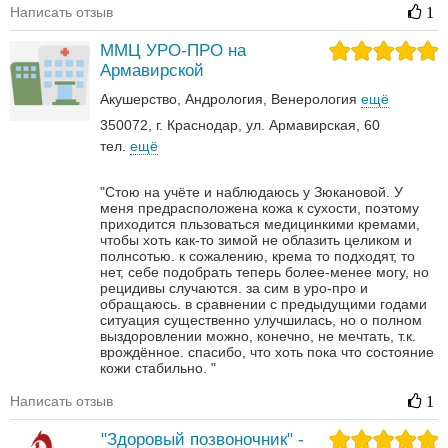
Написать отзыв
1
ММЦ УРО-ПРО на
Армавирской
Акушерство
Андрология‎
Венерология‎
ещё
350072, г. Краснодар, ул. Армавирская, 60
тел.
ещё
"Стою на учёте и наблюдаюсь у Зюкановой. У
меня предрасположена кожа к сухости, поэтому
приходится пльзоваться медицинкими кремами,
чтобы хоть как-то зимой не облазить целиком и
полнсотью. к сожалению, крема то подходят, то
нет, себе подобрать теперь более-менее могу, но
рецидивы случаются. за сим в уро-про и
обращаюсь. в сравнении с предыдущими годами
ситуация существенно улучшилась, но о полном
выздоровлении можно, конечно, не мечтать, т.к.
врождённое. спасибо, что хоть пока что состояние
кожи стабильно. "
Написать отзыв
1
"Здоровый позвоночник" -