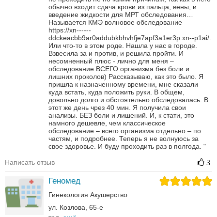
обычно входит сдача крови из пальца, вены, и
введение жидкости для МРТ обследования…
Называется КМЭ волновое обследование
https://xn------
ddckeacbb9ar0addubkbhvhfje7apf3a1er3p.xn--p1ai/.
Или что-то в этом роде.
Нашла у нас в городе.
Взвесила за и против, и решила пройти. И
несомненный плюс - лично для меня –
обследование ВСЕГО организма без боли и
лишних проколов)
Рассказываю, как это было. Я
пришла к назначенному времени, мне сказали
куда встать, куда положить руки. В общем,
довольно долго и обстоятельно обследовалась.
В
этот же день чрез 40 мин. Я получила свои
анализы. БЕЗ боли и лишений. И, к стати, это
намного дешевле, чем классическое
обследование – всего организма отдельно – по
частям, и подробнее.
Теперь я не волнуюсь за
свое здоровье. И буду проходить раз в полгода.
"
Написать отзыв
3
Геномед
Гинекология
Акушерство
ул. Козлова, 65-е