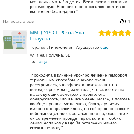
моя дочь - мать 2-х детей. Всем своим знакомым
рекомендую. Еще никто не отозвался негативно,
все только благодарны."
Написать отзыв
64
ММЦ УРО-ПРО на Яна
Полуяна
Терапия
Гинекология
Акушерство
ещё
ул. Яна Полуяна, 51
тел.
ещё
"проходила в клинике уро-про лечение геморроя
термальным способом. сначала очень
расстроилась, что эффекта никакого нет. но
потом, через месяц, заметила, что стало лучше.
на следующих осмотрах у проктолога
обнаружилось, что шишка уменьшилась, а потом и
вообще прошла. уж не знаю, благодаря чему
именно это приключилось, но всё прошло. совсем
небольшой узелочек остался, но я надеюсь, что и
он со временем пройдёт. врач, кстати, Торбик
лечил, если кому надо.За остальных ничего
сказать не могу."