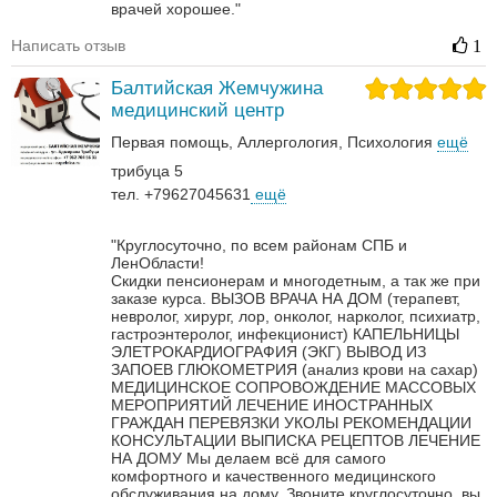
врачей хорошее."
Написать отзыв
1
Балтийская Жемчужина
медицинский центр
Первая помощь
Аллергология
Психология
ещё
трибуца 5
тел. +79627045631
ещё
"Круглосуточно, по всем районам СПБ и
ЛенОбласти!
Скидки пенсионерам и многодетным, а так же при
заказе курса.
ВЫЗОВ ВРАЧА НА ДОМ (терапевт,
невролог, хирург, лор, онколог, нарколог, психиатр,
гастроэнтеролог, инфекционист)
КАПЕЛЬНИЦЫ
ЭЛЕТРОКАРДИОГРАФИЯ (ЭКГ)
ВЫВОД ИЗ
ЗАПОЕВ
ГЛЮКОМЕТРИЯ (анализ крови на сахар)
МЕДИЦИНСКОЕ СОПРОВОЖДЕНИЕ МАССОВЫХ
МЕРОПРИЯТИЙ
ЛЕЧЕНИЕ ИНОСТРАННЫХ
ГРАЖДАН
ПЕРЕВЯЗКИ
УКОЛЫ
РЕКОМЕНДАЦИИ
КОНСУЛЬТАЦИИ
ВЫПИСКА РЕЦЕПТОВ
ЛЕЧЕНИЕ
НА ДОМУ
Мы делаем всё для самого
комфортного и качественного медицинского
обслуживания на дому. Звоните круглосуточно, вы