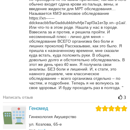
обычно входит сдача крови из пальца, вены, и
введение жидкости для МРТ обследования…
Называется КМЭ волновое обследование
https://xn------
ddckeacbb9ar0addubkbhvhfje7apf3a1er3p.xn--p1ai/.
Или что-то в этом роде.
Нашла у нас в городе.
Взвесила за и против, и решила пройти. И
несомненный плюс - лично для меня –
обследование ВСЕГО организма без боли и
лишних проколов)
Рассказываю, как это было. Я
пришла к назначенному времени, мне сказали
куда встать, куда положить руки. В общем,
довольно долго и обстоятельно обследовалась.
В
этот же день чрез 40 мин. Я получила свои
анализы. БЕЗ боли и лишений. И, к стати, это
намного дешевле, чем классическое
обследование – всего организма отдельно – по
частям, и подробнее.
Теперь я не волнуюсь за
свое здоровье. И буду проходить раз в полгода.
"
Написать отзыв
3
Геномед
Гинекология
Акушерство
ул. Козлова, 65-е