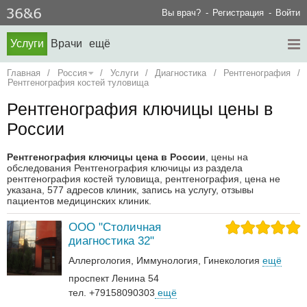
Вы врач?
Регистрация
Войти
Услуги
Врачи
ещё
Главная
/
Россия
/
Услуги
/
Диагностика
/
Рентгенография
/
Рентгенография костей туловища
Рентгенография ключицы цены в
России
Рентгенография ключицы цена в России
, цены на
обследования Рентгенография ключицы из раздела
рентгенография костей туловища, рентгенография, цена не
указана, 577 адресов клиник, запись на услугу, отзывы
пациентов медицинских клиник.
ООО "Столичная
диагностика 32"
Аллергология
Иммунология
Гинекология
ещё
проспект Ленина 54
тел. +79158090303
ещё