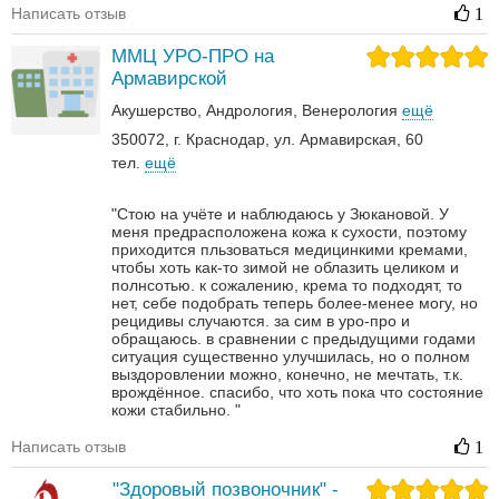
Написать отзыв
1
ММЦ УРО-ПРО на
Армавирской
Акушерство
Андрология‎
Венерология‎
ещё
350072, г. Краснодар, ул. Армавирская, 60
тел.
ещё
"Стою на учёте и наблюдаюсь у Зюкановой. У
меня предрасположена кожа к сухости, поэтому
приходится пльзоваться медицинкими кремами,
чтобы хоть как-то зимой не облазить целиком и
полнсотью. к сожалению, крема то подходят, то
нет, себе подобрать теперь более-менее могу, но
рецидивы случаются. за сим в уро-про и
обращаюсь. в сравнении с предыдущими годами
ситуация существенно улучшилась, но о полном
выздоровлении можно, конечно, не мечтать, т.к.
врождённое. спасибо, что хоть пока что состояние
кожи стабильно. "
Написать отзыв
1
"Здоровый позвоночник" -