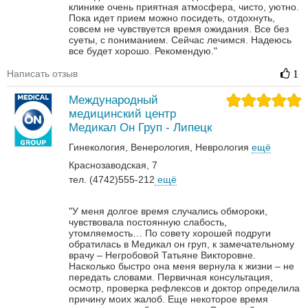
клинике очень приятная атмосфера, чисто, уютно.
Пока идет прием можно посидеть, отдохнуть,
совсем не чувствуется время ожидания. Все без
суеты, с пониманием. Сейчас лечимся. Надеюсь
все будет хорошо. Рекомендую."
Написать отзыв
1
Международный
медицинский центр
Медикал Он Груп - Липецк
Гинекология
Венерология‎
Неврология‎
ещё
Краснозаводская, 7
тел. (4742)555-212
ещё
"У меня долгое время случались обмороки,
чувствовала постоянную слабость,
утомляемость… По совету хорошей подруги
обратилась в Медикал он груп, к замечательному
врачу – Негробовой Татьяне Викторовне.
Насколько быстро она меня вернула к жизни – не
передать словами. Первичная консультация,
осмотр, проверка рефлексов и доктор определила
причину моих жалоб. Еще некоторое время