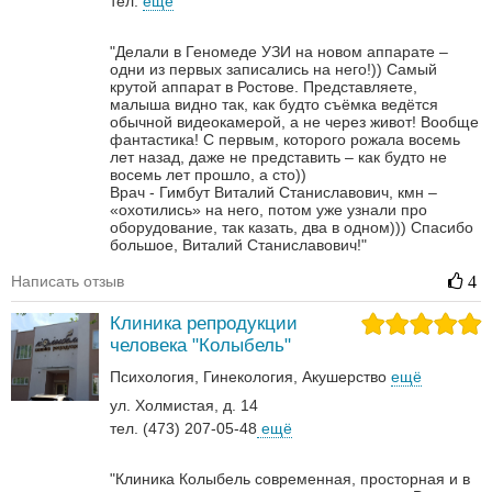
тел.
ещё
"Делали в Геномеде УЗИ на новом аппарате –
одни из первых записались на него!)) Самый
крутой аппарат в Ростове. Представляете,
малыша видно так, как будто съёмка ведётся
обычной видеокамерой, а не через живот! Вообще
фантастика! С первым, которого рожала восемь
лет назад, даже не представить – как будто не
восемь лет прошло, а сто))
Врач - Гимбут Виталий Станиславович, кмн –
«охотились» на него, потом уже узнали про
оборудование, так казать, два в одном)))
Спасибо
большое, Виталий Станиславович!"
Написать отзыв
4
Клиника репродукции
человека "Колыбель"
Психология
Гинекология
Акушерство
ещё
ул. Холмистая, д. 14
тел. (473) 207-05-48
ещё
"Клиника Колыбель современная, просторная и в