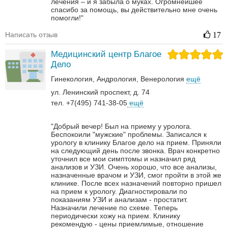
лечения – и я забыла о муках. Огромнейшее
спасибо за помощь, вы действительно мне очень
помогли!"
Написать отзыв
17
Медицинский центр Благое
Дело
Гинекология
Андрология‎
Венерология‎
ещё
ул. Ленинский проспект, д. 74
тел. +7(495) 741-38-05
ещё
"Добрый вечер! Был на приему у уролога.
Беспокоили "мужские" проблемы. Записался к
урологу в клинику Благое дело на прием. Приняли
на следующий день после звонка. Врач конкретно
уточнил все мои симптомы и назначил ряд
анализов и УЗИ. Очень хорошо, что все анализы,
назначенные врачом и УЗИ, смог пройти в этой же
клинике. После всех назначений повторно пришел
на прием к урологу. Диагностировали по
показаниям УЗИ и анализам - простатит.
Назначили лечение по схеме. Теперь
периодически хожу на прием. Клинику
рекомендую - цены приемлимые, отношение