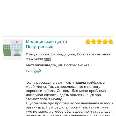
Медицинский центр
Понутриевых
Иммунология
Биомедицина
Восстановительная
медицина
ещё
Металлплощадка, ул. Воскресенская, 3
тел.
ещё
"Хочу рассказать вам - как я нашла лайфхак в
моей жизни. Так уж повелось, что я не могу
переносить боль. Совсем. Для меня проблема
даже укол сделать, сдать анализы, а уж про
стоматолога я молчу…
Я услышала про программу обследования всего(!)
организма. Ну и решила пройти, так как лет мне
уже не мало, а любое обследование я старалась
не проходить не по каким причинам, так как в него