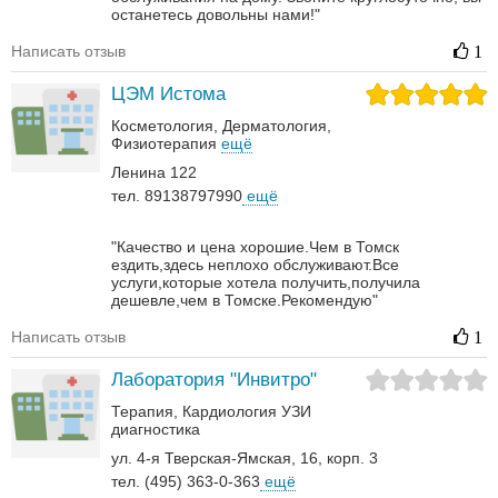
останетесь довольны нами!"
Написать отзыв
1
ЦЭМ Истома
Косметология
Дерматология‎
Физиотерапия
ещё
Ленина 122
тел. 89138797990
ещё
"Качество и цена хорошие.Чем в Томск
ездить,здесь неплохо обслуживают.Все
услуги,которые хотела получить,получила
дешевле,чем в Томске.Рекомендую"
Написать отзыв
1
Лаборатория "Инвитро"
Терапия
Кардиология
УЗИ
диагностика
ул. 4-я Тверская-Ямская, 16, корп. 3
тел. (495) 363-0-363
ещё