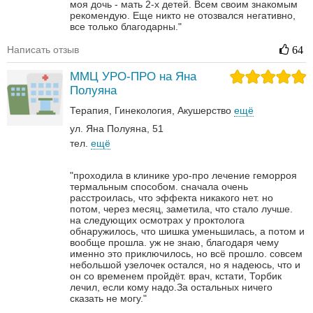
моя дочь - мать 2-х детей. Всем своим знакомым
рекомендую. Еще никто не отозвался негативно,
все только благодарны."
Написать отзыв
64
ММЦ УРО-ПРО на Яна
Полуяна
Терапия
Гинекология
Акушерство
ещё
ул. Яна Полуяна, 51
тел.
ещё
"проходила в клинике уро-про лечение геморроя
термальным способом. сначала очень
расстроилась, что эффекта никакого нет. но
потом, через месяц, заметила, что стало лучше.
на следующих осмотрах у проктолога
обнаружилось, что шишка уменьшилась, а потом и
вообще прошла. уж не знаю, благодаря чему
именно это приключилось, но всё прошло. совсем
небольшой узелочек остался, но я надеюсь, что и
он со временем пройдёт. врач, кстати, Торбик
лечил, если кому надо.За остальных ничего
сказать не могу."