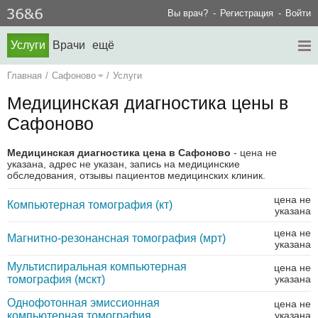
Вы врач?
Регистрация
Войти
Услуги
Врачи
ещё
Главная
/
Сафоново
/
Услуги
Медицинская диагностика цены в
Сафоново
Медицинская диагностика цена в Сафоново
- цена не
указана, адрес не указан, запись на медицинские
обследования, отзывы пациентов медицинских клиник.
цена не
Компьютерная томография (кт)
указана
цена не
Магнитно-резонансная томография (мрт)
указана
Мультиспиральная компьютерная
цена не
томография (мскт)
указана
Однофотонная эмиссионная
цена не
компьютерная томография
указана