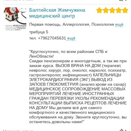
Балтийская Жемчужина
медицинский центр
Первая помощь
Аллергология
Психология
ещё
трибуца 5
тел. +79627045631
ещё
"Круглосуточно, по всем районам СПБ и
ЛенОбласти!
Скидки пенсионерам и многодетным, а так же при
заказе курса.
ВЫЗОВ ВРАЧА НА ДОМ (терапевт,
невролог, хирург, лор, онколог, нарколог, психиатр,
гастроэнтеролог, инфекционист)
КАПЕЛЬНИЦЫ
ЭЛЕТРОКАРДИОГРАФИЯ (ЭКГ)
ВЫВОД ИЗ
ЗАПОЕВ
ГЛЮКОМЕТРИЯ (анализ крови на сахар)
МЕДИЦИНСКОЕ СОПРОВОЖДЕНИЕ МАССОВЫХ
МЕРОПРИЯТИЙ
ЛЕЧЕНИЕ ИНОСТРАННЫХ
ГРАЖДАН
ПЕРЕВЯЗКИ
УКОЛЫ
РЕКОМЕНДАЦИИ
КОНСУЛЬТАЦИИ
ВЫПИСКА РЕЦЕПТОВ
ЛЕЧЕНИЕ
НА ДОМУ
Мы делаем всё для самого
комфортного и качественного медицинского
обслуживания на дому. Звоните круглосуточно, вы
останетесь довольны нами!"