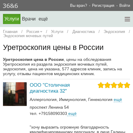
Вы врач?
Регистрация
Войти
Услуги
Врачи
ещё
Главная
/
Россия
/
Услуги
/
Диагностика
/
Эндоскопия
/
Эндоскопия мочевых путей
Уретроскопия цены в России
Уретроскопия цена в России
, цены на обследования
Уретроскопия из раздела эндоскопия мочевых путей,
эндоскопия, цена не указана, 577 адресов клиник, запись на
услугу, отзывы пациентов медицинских клиник.
ООО "Столичная
диагностика 32"
Аллергология
Иммунология
Гинекология
ещё
проспект Ленина 54
тел. +79158090303
ещё
"хочу выразить огромную благодарность
квалифицированному персоналу, в лице Галины