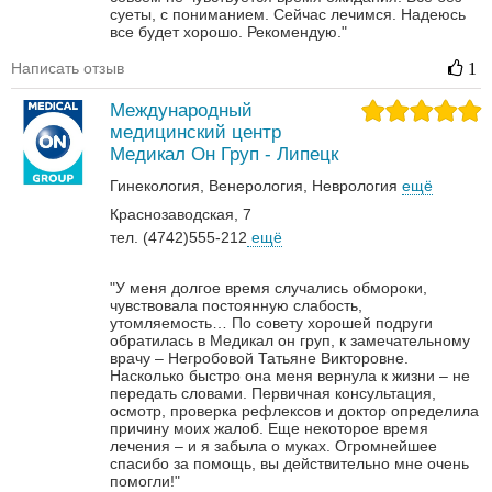
суеты, с пониманием. Сейчас лечимся. Надеюсь
все будет хорошо. Рекомендую."
Написать отзыв
1
Международный
медицинский центр
Медикал Он Груп - Липецк
Гинекология
Венерология‎
Неврология‎
ещё
Краснозаводская, 7
тел. (4742)555-212
ещё
"У меня долгое время случались обмороки,
чувствовала постоянную слабость,
утомляемость… По совету хорошей подруги
обратилась в Медикал он груп, к замечательному
врачу – Негробовой Татьяне Викторовне.
Насколько быстро она меня вернула к жизни – не
передать словами. Первичная консультация,
осмотр, проверка рефлексов и доктор определила
причину моих жалоб. Еще некоторое время
лечения – и я забыла о муках. Огромнейшее
спасибо за помощь, вы действительно мне очень
помогли!"