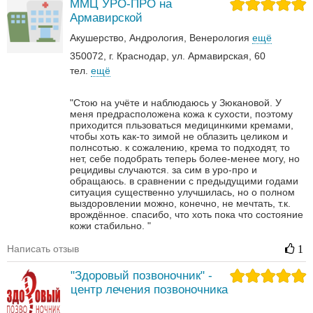
ММЦ УРО-ПРО на
Армавирской
Акушерство
Андрология‎
Венерология‎
ещё
350072, г. Краснодар, ул. Армавирская, 60
тел.
ещё
"Стою на учёте и наблюдаюсь у Зюкановой. У
меня предрасположена кожа к сухости, поэтому
приходится пльзоваться медицинкими кремами,
чтобы хоть как-то зимой не облазить целиком и
полнсотью. к сожалению, крема то подходят, то
нет, себе подобрать теперь более-менее могу, но
рецидивы случаются. за сим в уро-про и
обращаюсь. в сравнении с предыдущими годами
ситуация существенно улучшилась, но о полном
выздоровлении можно, конечно, не мечтать, т.к.
врождённое. спасибо, что хоть пока что состояние
кожи стабильно. "
Написать отзыв
1
"Здоровый позвоночник" -
центр лечения позвоночника