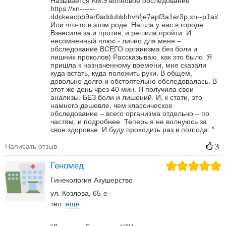
Называется КМЭ волновое обследование
https://xn------
ddckeacbb9ar0addubkbhvhfje7apf3a1er3p.xn--p1ai/.
Или что-то в этом роде.
Нашла у нас в городе.
Взвесила за и против, и решила пройти. И
несомненный плюс - лично для меня –
обследование ВСЕГО организма без боли и
лишних проколов)
Рассказываю, как это было. Я
пришла к назначенному времени, мне сказали
куда встать, куда положить руки. В общем,
довольно долго и обстоятельно обследовалась.
В
этот же день чрез 40 мин. Я получила свои
анализы. БЕЗ боли и лишений. И, к стати, это
намного дешевле, чем классическое
обследование – всего организма отдельно – по
частям, и подробнее.
Теперь я не волнуюсь за
свое здоровье. И буду проходить раз в полгода.
"
Написать отзыв
3
Геномед
Гинекология
Акушерство
ул. Козлова, 65-е
тел.
ещё