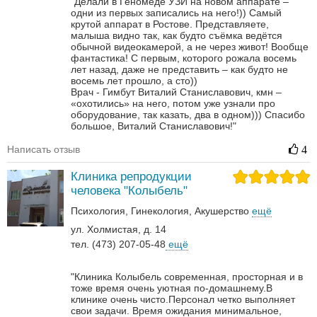
"Делали в Геномеде УЗИ на новом аппарате –
одни из первых записались на него!)) Самый
крутой аппарат в Ростове. Представляете,
малыша видно так, как будто съёмка ведётся
обычной видеокамерой, а не через живот! Вообще
фантастика! С первым, которого рожала восемь
лет назад, даже не представить – как будто не
восемь лет прошло, а сто))
Врач - Гимбут Виталий Станиславович, кмн –
«охотились» на него, потом уже узнали про
оборудование, так казать, два в одном)))
Спасибо
большое, Виталий Станиславович!"
Написать отзыв
4
Клиника репродукции
человека "Колыбель"
Психология
Гинекология
Акушерство
ещё
ул. Холмистая, д. 14
тел. (473) 207-05-48
ещё
"Клиника Колыбель современная, просторная и в
тоже время очень уютная по-домашнему.В
клинике очень чисто.Персонал четко выполняет
свои задачи. Время ожидания минимальное,