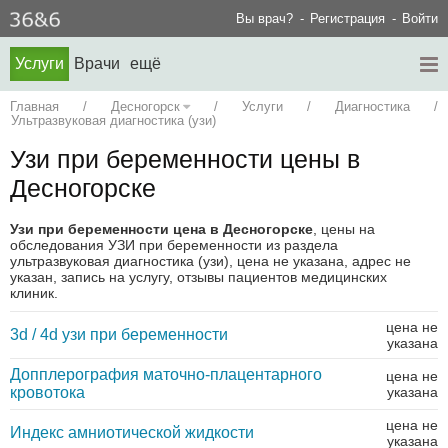
Вы врач?
Регистрация
Войти
Услуги
Врачи
ещё
Главная
/
Десногорск
/
Услуги
/
Диагностика
/
Ультразвуковая диагностика (узи)
Узи при беременности цены в
Десногорске
Узи при беременности цена в Десногорске
, цены на
обследования УЗИ при беременности из раздела
ультразвуковая диагностика (узи), цена не указана, адрес не
указан, запись на услугу, отзывы пациентов медицинских
клиник.
цена не
3d / 4d узи при беременности
указана
Допплерография маточно-плацентарного
цена не
кровотока
указана
цена не
Индекс амниотической жидкости
указана