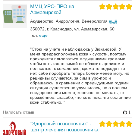
ММЦ УРО-ПРО на
Армавирской
Акушерство
Андрология‎
Венерология‎
ещё
350072, г. Краснодар, ул. Армавирская, 60
тел.
ещё
"Стою на учёте и наблюдаюсь у Зюкановой. У
меня предрасположена кожа к сухости, поэтому
приходится пльзоваться медицинкими кремами,
чтобы хоть как-то зимой не облазить целиком и
полнсотью. к сожалению, крема то подходят, то
нет, себе подобрать теперь более-менее могу, но
рецидивы случаются. за сим в уро-про и
обращаюсь. в сравнении с предыдущими годами
ситуация существенно улучшилась, но о полном
выздоровлении можно, конечно, не мечтать, т.к.
врождённое. спасибо, что хоть пока что состояние
кожи стабильно. "
Написать отзыв
1
"Здоровый позвоночник" -
центр лечения позвоночника