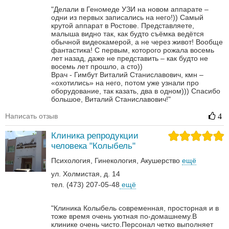
"Делали в Геномеде УЗИ на новом аппарате –
одни из первых записались на него!)) Самый
крутой аппарат в Ростове. Представляете,
малыша видно так, как будто съёмка ведётся
обычной видеокамерой, а не через живот! Вообще
фантастика! С первым, которого рожала восемь
лет назад, даже не представить – как будто не
восемь лет прошло, а сто))
Врач - Гимбут Виталий Станиславович, кмн –
«охотились» на него, потом уже узнали про
оборудование, так казать, два в одном)))
Спасибо
большое, Виталий Станиславович!"
Написать отзыв
4
Клиника репродукции
человека "Колыбель"
Психология
Гинекология
Акушерство
ещё
ул. Холмистая, д. 14
тел. (473) 207-05-48
ещё
"Клиника Колыбель современная, просторная и в
тоже время очень уютная по-домашнему.В
клинике очень чисто.Персонал четко выполняет