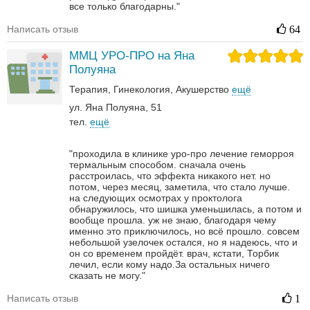
все только благодарны."
Написать отзыв
64
ММЦ УРО-ПРО на Яна
Полуяна
Терапия
Гинекология
Акушерство
ещё
ул. Яна Полуяна, 51
тел.
ещё
"проходила в клинике уро-про лечение геморроя
термальным способом. сначала очень
расстроилась, что эффекта никакого нет. но
потом, через месяц, заметила, что стало лучше.
на следующих осмотрах у проктолога
обнаружилось, что шишка уменьшилась, а потом и
вообще прошла. уж не знаю, благодаря чему
именно это приключилось, но всё прошло. совсем
небольшой узелочек остался, но я надеюсь, что и
он со временем пройдёт. врач, кстати, Торбик
лечил, если кому надо.За остальных ничего
сказать не могу."
Написать отзыв
1