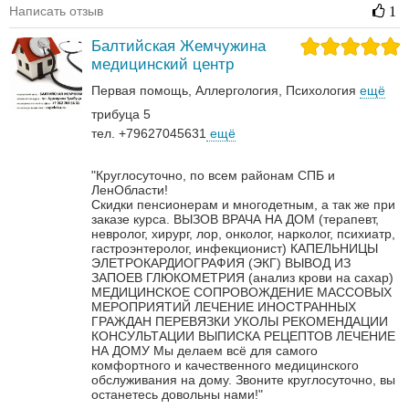
Написать отзыв
1
Балтийская Жемчужина
медицинский центр
Первая помощь
Аллергология
Психология
ещё
трибуца 5
тел. +79627045631
ещё
"Круглосуточно, по всем районам СПБ и
ЛенОбласти!
Скидки пенсионерам и многодетным, а так же при
заказе курса.
ВЫЗОВ ВРАЧА НА ДОМ (терапевт,
невролог, хирург, лор, онколог, нарколог, психиатр,
гастроэнтеролог, инфекционист)
КАПЕЛЬНИЦЫ
ЭЛЕТРОКАРДИОГРАФИЯ (ЭКГ)
ВЫВОД ИЗ
ЗАПОЕВ
ГЛЮКОМЕТРИЯ (анализ крови на сахар)
МЕДИЦИНСКОЕ СОПРОВОЖДЕНИЕ МАССОВЫХ
МЕРОПРИЯТИЙ
ЛЕЧЕНИЕ ИНОСТРАННЫХ
ГРАЖДАН
ПЕРЕВЯЗКИ
УКОЛЫ
РЕКОМЕНДАЦИИ
КОНСУЛЬТАЦИИ
ВЫПИСКА РЕЦЕПТОВ
ЛЕЧЕНИЕ
НА ДОМУ
Мы делаем всё для самого
комфортного и качественного медицинского
обслуживания на дому. Звоните круглосуточно, вы
останетесь довольны нами!"