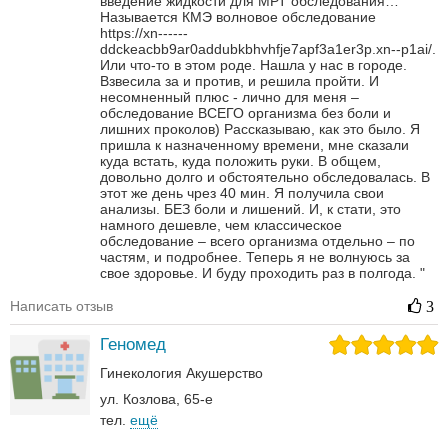
введение жидкости для МРТ обследования…
Называется КМЭ волновое обследование
https://xn------
ddckeacbb9ar0addubkbhvhfje7apf3a1er3p.xn--p1ai/.
Или что-то в этом роде.
Нашла у нас в городе.
Взвесила за и против, и решила пройти. И
несомненный плюс - лично для меня –
обследование ВСЕГО организма без боли и
лишних проколов)
Рассказываю, как это было. Я
пришла к назначенному времени, мне сказали
куда встать, куда положить руки. В общем,
довольно долго и обстоятельно обследовалась.
В
этот же день чрез 40 мин. Я получила свои
анализы. БЕЗ боли и лишений. И, к стати, это
намного дешевле, чем классическое
обследование – всего организма отдельно – по
частям, и подробнее.
Теперь я не волнуюсь за
свое здоровье. И буду проходить раз в полгода.
"
Написать отзыв
3
Геномед
Гинекология
Акушерство
ул. Козлова, 65-е
тел.
ещё