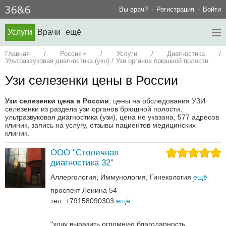
Вы врач?
Регистрация
Войти
Услуги
Врачи
ещё
Главная
/
Россия
/
Услуги
/
Диагностика
/
Ультразвуковая диагностика (узи)
/
Узи органов брюшной полости
Узи селезенки цены в России
Узи селезенки цена в России
, цены на обследования УЗИ
селезенки из раздела узи органов брюшной полости,
ультразвуковая диагностика (узи), цена не указана, 577 адресов
клиник, запись на услугу, отзывы пациентов медицинских
клиник.
ООО "Столичная
диагностика 32"
Аллергология
Иммунология
Гинекология
ещё
проспект Ленина 54
тел. +79158090303
ещё
"хочу выразить огромную благодарность