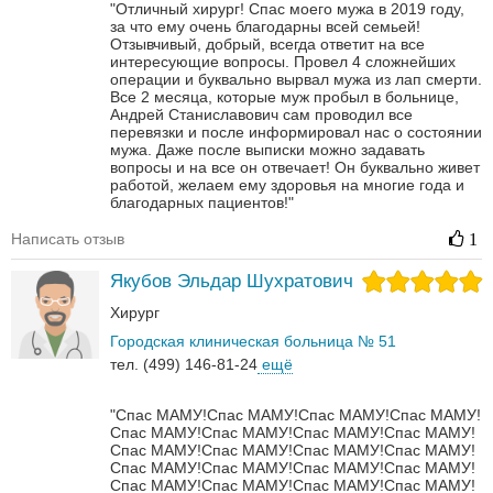
"Отличный хирург! Спас моего мужа в 2019 году,
за что ему очень благодарны всей семьей!
Отзывчивый, добрый, всегда ответит на все
интересующие вопросы. Провел 4 сложнейших
операции и буквально вырвал мужа из лап смерти.
Все 2 месяца, которые муж пробыл в больнице,
Андрей Станиславович сам проводил все
перевязки и после информировал нас о состоянии
мужа. Даже после выписки можно задавать
вопросы и на все он отвечает! Он буквально живет
работой, желаем ему здоровья на многие года и
благодарных пациентов!"
Написать отзыв
1
Якубов Эльдар Шухратович
Хирург
Городская клиническая больница № 51
тел. (499) 146-81-24
ещё
"Спас МАМУ!Спас МАМУ!Спас МАМУ!Спас МАМУ!
Спас МАМУ!Спас МАМУ!Спас МАМУ!Спас МАМУ!
Спас МАМУ!Спас МАМУ!Спас МАМУ!Спас МАМУ!
Спас МАМУ!Спас МАМУ!Спас МАМУ!Спас МАМУ!
Спас МАМУ!Спас МАМУ!Спас МАМУ!Спас МАМУ!