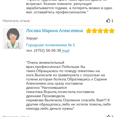
встречал. Ксения помните: репутация
зарабатывается годами, а потерять можно в один
миг, оставайтесь профессионалом."
Написать отзыв
1
Лосева Марина Алексеевна
Хирург
Городская поликлиника № 5
тел. (4752) 56-06-38
ещё
"Очень внимательный
врач,профессионал.Побольше бы
такиз.Обращалась по поводу гематомы на
ноге.Выписали из травмпункта с опухолью на
голени,которая болела.Обратившись к Сарине
Алексеевне,она сразу поставила
диагноз:"Нагноившаяся
гематома.Всрыла,почистила,поставила
дренажи.Производила
перевязки.Вылечила.Огромное спасибо Вам!!!.К
другим обращалась,либо не хотели помочь,либо
некогда,либо деньги нужны"