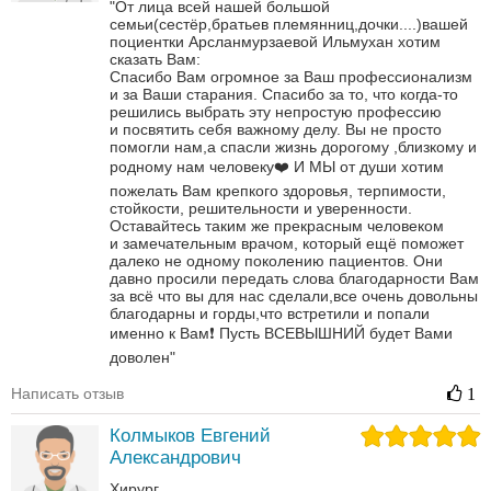
"От лица всей нашей большой
семьи(сестёр,братьев племянниц,дочки....)вашей
поциентки Арсланмурзаевой Ильмухан хотим
сказать Вам:
Спасибо Вам огромное за Ваш профессионализм
и за Ваши старания. Спасибо за то, что когда-то
решились выбрать эту непростую профессию
и посвятить себя важному делу. Вы не просто
помогли нам,а спасли жизнь дорогому ,близкому и
родному нам человеку❤️
И МЫ от души хотим
пожелать Вам крепкого здоровья, терпимости,
стойкости, решительности и уверенности.
Оставайтесь таким же прекрасным человеком
и замечательным врачом, который ещё поможет
далеко не одному поколению пациентов.
Они
давно просили передать слова благодарности Вам
за всё что вы для нас сделали,все очень довольны
благодарны и горды,что встретили и попали
именно к Вам❗
Пусть ВСЕВЫШНИЙ будет Вами
доволен"
Написать отзыв
1
Колмыков Евгений
Александрович
Хирург