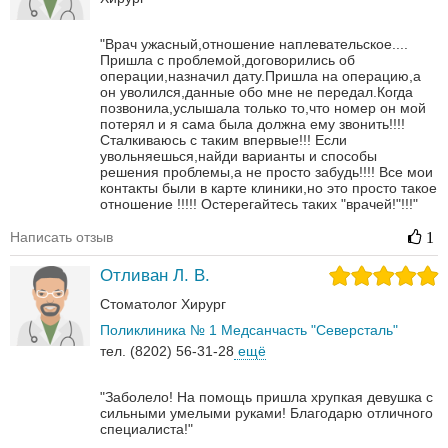
"Врач ужасный,отношение наплевательское....
Пришла с проблемой,договорились об
операции,назначил дату.Пришла на операцию,а
он уволился,данные обо мне не передал.Когда
позвонила,услышала только то,что номер он мой
потерял и я сама была должна ему звонить!!!!
Сталкиваюсь с таким впервые!!! Если
увольняешься,найди варианты и способы
решения проблемы,а не просто забудь!!!! Все мои
контакты были в карте клиники,но это просто такое
отношение !!!!! Остерегайтесь таких "врачей!"!!!"
Написать отзыв
1
Отливан Л. В.
Стоматолог
Хирург
Поликлиника № 1 Медсанчасть "Северсталь"
тел. (8202) 56-31-28
ещё
"Заболело! На помощь пришла хрупкая девушка с
сильными умелыми руками! Благодарю отличного
специалиста!"