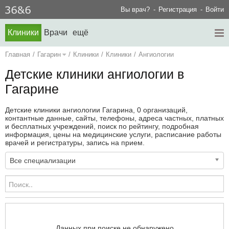
Вы врач?
Регистрация
Войти
Клиники
Врачи
ещё
Главная
/
Гагарин
/
Клиники
/
Клиники
/
Ангиологии
Детские клиники ангиологии в
Гагарине
Детские клиники ангиологии Гагарина, 0 организаций,
контантные данные, сайты, телефоны, адреса частных, платных
и бесплатных учреждений, поиск по рейтингу, подробная
информация, цены на медицинские услуги, расписание работы
врачей и регистратуры, запись на прием.
Все специализации
Данных при поиске не обнаружено