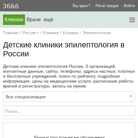
Вы врач?
Регистрация
Войти
Клиники
Врачи
ещё
Главная
/
Россия
/
Клиники
/
Клиники
/
Эпилептология
Детские клиники эпилептология в
России
Детские клиники эпилептология России, 0 организаций,
контантные данные, сайты, телефоны, адреса частных, платных
и бесплатных учреждений, поиск по рейтингу, подробная
информация, цены на медицинские услуги, расписание работы
врачей и регистратуры, запись на прием.
Все специализации
Данных при поиске не обнаружено