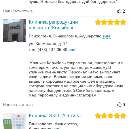
чушь. Я только благодарна. Дай бог здоровья."
Написать отзыв
2
Клиника репродукции
человека "Колыбель"
Психология
Гинекология
Акушерство
ещё
ул. Холмистая, д. 14
тел. (473) 207-05-48
ещё
"Клиника Колыбель современная, просторная и в
тоже время очень уютная по-домашнему.В
клинике очень чисто.Персонал четко выполняет
свои задачи. Время ожидания минимальное,
вышел в хорошем настроение.Сел в машину,
которую поставил на специально оборудованную
парковку.Все для людей.Спсибо владельцам,
мед.персоналу и администраторам."
Написать отзыв
9
Клиника ЭКО "AltraVita"
Гинекология
Акушерство
Андрология‎
ещё