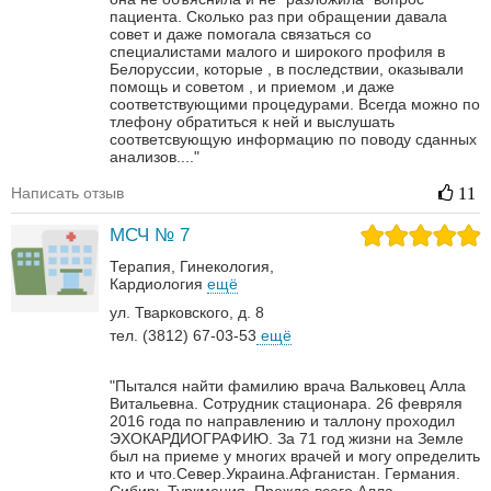
пациента. Сколько раз при обращении давала
совет и даже помогала связаться со
специалистами малого и широкого профиля в
Белоруссии, которые , в последствии, оказывали
помощь и советом , и приемом ,и даже
соответствующими процедурами. Всегда можно по
тлефону обратиться к ней и выслушать
соответсвующую информацию по поводу сданных
анализов...."
Написать отзыв
11
МСЧ № 7
Терапия
Гинекология
Кардиология
ещё
ул. Тварковского, д. 8
тел. (3812) 67-03-53
ещё
"Пытался найти фамилию врача Вальковец Алла
Витальевна. Сотрудник стационара. 26 февряля
2016 года по направлению и таллону проходил
ЭХОКАРДИОГРАФИЮ. За 71 год жизни на Земле
был на приеме у многих врачей и могу определить
кто и что.Север.Украина.Афганистан. Германия.