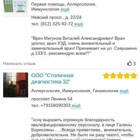
Первая помощь
Аллергология
Иммунология
ещё
Невский просп., д. 22/24
тел. (812) 325-92-72
ещё
"Врач Мигунов Виталий Александрович! Врач
уролог, врач УЗД, очень внимательный и
замечательный врач! Принимает на ул. Савушкина
д.133/1, рекомендую всем!!!"
Написать отзыв
3
ООО "Столичная
диагностика 32"
Аллергология
Иммунология
Гинекология
ещё
проспект Ленина 54
тел. +79158090303
ещё
"хочу выразить огромную благодарность
квалифицированному персоналу, в лице Галины
Борисовны .....Всегда приветлива , внимательна,
доброжелательна. Не было ни разу такого, чтобы
она не объяснила и не" разложила" вопрос