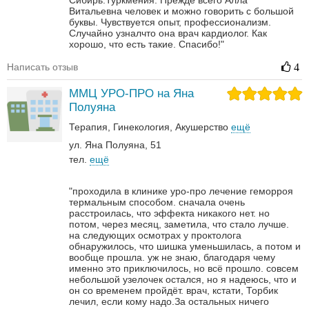
Сибирь.Туркмения. Прежде всего Алла
Витальевна человек и можно говорить с большой
буквы. Чувствуется опыт, профессионализм.
Случайно узналчто она врач кардиолог. Как
хорошо, что есть такие. Спасибо!"
Написать отзыв
4
ММЦ УРО-ПРО на Яна
Полуяна
Терапия
Гинекология
Акушерство
ещё
ул. Яна Полуяна, 51
тел.
ещё
"проходила в клинике уро-про лечение геморроя
термальным способом. сначала очень
расстроилась, что эффекта никакого нет. но
потом, через месяц, заметила, что стало лучше.
на следующих осмотрах у проктолога
обнаружилось, что шишка уменьшилась, а потом и
вообще прошла. уж не знаю, благодаря чему
именно это приключилось, но всё прошло. совсем
небольшой узелочек остался, но я надеюсь, что и
он со временем пройдёт. врач, кстати, Торбик
лечил, если кому надо.За остальных ничего