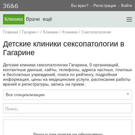
Вы врач?
Регистрация
Войти
Клиники
Врачи
ещё
Главная
/
Гагарин
/
Клиники
/
Клиники
/
Сексопатологии
Детские клиники сексопатологии в
Гагарине
Детские клиники сексопатологии Гагарина, 0 организаций,
контантные данные, сайты, телефоны, адреса частных, платных
и бесплатных учреждений, поиск по рейтингу, подробная
информация, цены на медицинские услуги, расписание работы
врачей и регистратуры, запись на прием.
Все специализации
Данных при поиске не обнаружено