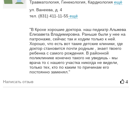
Травматология
Гинекология
Кардиология
ещё
ул. Ванеева, д. 4
тел. (831) 411-11-55
ещё
"В Крохе хорошие доктора. наш педиатр Альжева
Елизавета Владимировна. Раньше были у нее на
патронаже, сейчас так и ходим только к ней.
Хорошо, что есть вот такие детские клиники, где
доктор становится почти родным , знает твоего
ребенка с самого рождения. В районной
поликлинике конечно такого не увидишь - мы
врача то с нашего участка никогда не видели,
только тех, кто по каким то причинам его
постоянно заменял."
Написать отзыв
4