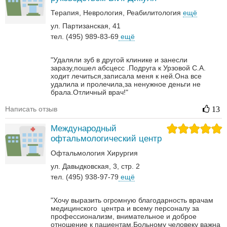
Терапия
Неврология‎
Реабилитология‎
ещё
ул. Партизанская, 41
тел. (495) 989-83-69
ещё
"Удаляли зуб в другой клинике и занесли
заразу,пошел абсцесс .Подруга к Урзовой С.А.
ходит лечиться,записала меня к ней.Она все
удалила и пролечила,за ненужное деньги не
брала.Отличный врач!"
Написать отзыв
13
Международный
офтальмологический центр
Офтальмология
Хирургия‎
ул. Давыдковская, 3, стр. 2
тел. (495) 938-97-79
ещё
"Хочу выразить огромную благодарность врачам
медицинского центра и всему персоналу за
профессионализм, внимательное и доброе
отношение к пациентам.Больному человеку важна