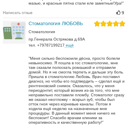
мазью, и красные пятна стали еле заметные!Ура!"
Написать отзыв
9
Стоматология ЛЮБОВЬ
Стоматология
пр.Генерала Острякова д.69А
тел. +79787199217
ещё
"Меня сильно беспокоили дёсна, просто болели
невыносимо. Я пошла в гос стоматологию, мне
там сказали полоскать ромашкой и отправили
домой. Но я не смогла терпеть и дальше эту боль.
Пришла в стоматологию Любовь. Врач поставил
диагноз, но чтобы его подтвердить – сделал ещё и
рентгеновский снимок. Оказалось, что у меня
периодонтит, который возник из-за того, что мне
неправильно поставили пломбу. Стоматолог сразу
же оказал неотложку – вскрыл зуб, чтобы был
отток гноя через корневые каналы. Потом я
ходила ещё неделю на назначенные мне
процедуры. В данный момент меня ничего не
беспокоит! Спасибо врачам клиники за
оперативность и качественную работу!"