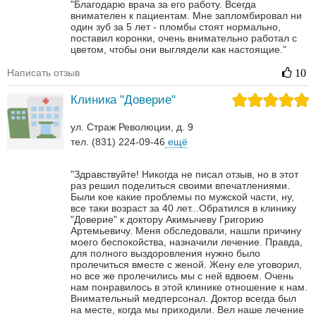
"Благодарю врача за его работу. Всегда
внимателен к пациентам. Мне запломбировал ни
один зуб за 5 лет - пломбы стоят нормально,
поставил коронки, очень внимательно работал с
цветом, чтобы они выглядели как настоящие."
Написать отзыв
10
Клиника "Доверие"
ул. Страж Революции, д. 9
тел. (831) 224-09-46
ещё
"Здравствуйте! Никогда не писал отзыв, но в этот
раз решил поделиться своими впечатлениями.
Были кое какие проблемы по мужской части, ну,
все таки возраст за 40 лет...Обратился в клинику
"Доверие" к доктору Акимычеву Григорию
Артемьевичу. Меня обследовали, нашли причину
моего беспокойства, назначили лечение. Правда,
для полного выздоровления нужно было
пролечиться вместе с женой. Жену еле уговорил,
но все же пролечились мы с ней вдвоем. Очень
нам понравилось в этой клинике отношение к нам.
Внимательный медперсонал. Доктор всегда был
на месте, когда мы приходили. Вел наше лечение