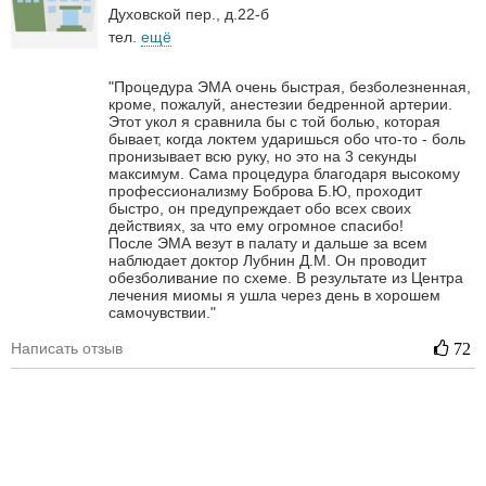
Духовской пер., д.22-б
тел.
ещё
"Процедура ЭМА очень быстрая, безболезненная,
кроме, пожалуй, анестезии бедренной артерии.
Этот укол я сравнила бы с той болью, которая
бывает, когда локтем ударишься обо что-то - боль
пронизывает всю руку, но это на 3 секунды
максимум. Сама процедура благодаря высокому
профессионализму Боброва Б.Ю, проходит
быстро, он предупреждает обо всех своих
действиях, за что ему огромное спасибо!
После ЭМА везут в палату и дальше за всем
наблюдает доктор Лубнин Д.М. Он проводит
обезболивание по схеме. В результате из Центра
лечения миомы я ушла через день в хорошем
самочувствии."
Написать отзыв
72