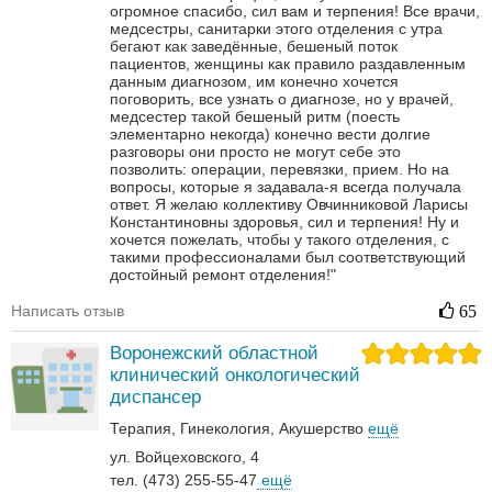
огромное спасибо, сил вам и терпения! Все врачи,
медсестры, санитарки этого отделения с утра
бегают как заведённые, бешеный поток
пациентов, женщины как правило раздавленным
данным диагнозом, им конечно хочется
поговорить, все узнать о диагнозе, но у врачей,
медсестер такой бешеный ритм (поесть
элементарно некогда) конечно вести долгие
разговоры они просто не могут себе это
позволить: операции, перевязки, прием. Но на
вопросы, которые я задавала-я всегда получала
ответ. Я желаю коллективу Овчинниковой Ларисы
Константиновны здоровья, сил и терпения! Ну и
хочется пожелать, чтобы у такого отделения, с
такими профессионалами был соответствующий
достойный ремонт отделения!"
Написать отзыв
65
Воронежский областной
клинический онкологический
диспансер
Терапия
Гинекология
Акушерство
ещё
ул. Войцеховского, 4
тел. (473) 255-55-47
ещё