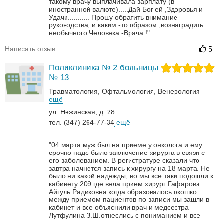
такому врачу выплачивала зарплату (в
иностранной валюте).....Дай Бог ей ,Здоровья и
Удачи...........
Прошу обратить внимание
руководства, и каким -то образом ,вознаградить
необычного Человека -Врача !"
Написать отзыв
5
Поликлиника № 2 больницы
№ 13
Травматология
Офтальмология
Венерология‎
ещё
ул. Нежинская, д. 28
тел. (347) 264-77-34
ещё
"04 марта муж был на приеме у онколога и ему
срочно надо было заключение хирурга в связи с
его заболеванием. В регистратуре сказали что
завтра начнется запись к хирургу на 18 марта. Не
было ни какой надежды, но мы все таки подошли к
кабинету 209 где вела прием хирург Гафарова
Айгуль Радиковна.когда образовалось окошко
между приемом пациентов по записи мы зашли в
кабинет и все объяснили,врач и медсестра
Лутфулина З.Ш.отнеслись с пониманием и все