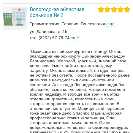
Вологодская областная
больница № 2
Травматология
Терапия
Гинекология
ещё
ул. Данилова, д. 15
тел. (8202) 57-79-74
ещё
"Выписана из нейрохирургии в пятницу. Очень
благодарна нейрохирургу Смирнову Александру
Леонидовичу. Молодой, красивый, знающий свое
дело врач. Умеет найти подход к каждому
пациенту. Очень внимательный, ни один вопрос
не оставит без ответа. После поставленного ранее
диагноза я находилась в очень угнетенном
состоянии. Александр Леонидович все подробно
обьяснил, назначил лечение, которое помогло и
вселил надежду. И вообще все врачи на этом
отделении грамотные, компетентные люди,
которые стараются сделать все возможное. В
отделении чисто, уютно.Медицинский персонал
тоже знает свое дело.Спасибо Марии, которая
профессионально ставит капельницы, Оле,
которая старательно мыла палату. Очень
доброжелательны женщины на физиопроцедурах
в кабинетах 25 и 29. Всем огромное спасибо и дай