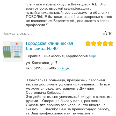
"Лечимся у врача хирурга Кузнецовой А.Б. Это
врач от Бога, высокой квалификации ,
чуткий,внимательный, все расскажет и объяснит.
ПОБОЛЬШЕ бы таких врачей и за здоровье можно
не волноваться.Берегите её , она золото в своей
профессии !"
Написать отзыв
10
Городская клиническая
больница № 40
Терапия
Гинекология
Кардиология
ещё
ул. Касаткина, д. 7
тел. (495) 686-80-50
ещё
"Прекрасная больница, прекрасный персонал...
весьма достойные условия прибывания... Но все
же хочется отдельно выделить Дмитрия
Сергеевича Кобзева!!!
Это действительно уникальный хирург, с золотыми
руками... Операция была у папы, рак почки.
Сказать что прошло все хорошо, это ничего не
сказать....
Спасибо Вам за превосходную работу,
за Ваш профессионализм, за участие и