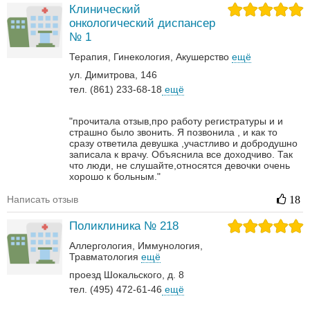
Клинический
онкологический диспансер
№ 1
Терапия
Гинекология
Акушерство
ещё
ул. Димитрова, 146
тел. (861) 233-68-18
ещё
"прочитала отзыв,про работу регистратуры и и
страшно было звонить. Я позвонила , и как то
сразу ответила девушка ,участливо и добродушно
записала к врачу. Объяснила все доходчиво. Так
что люди, не слушайте,относятся девочки очень
хорошо к больным."
Написать отзыв
18
Поликлиника № 218
Аллергология
Иммунология
Травматология
ещё
проезд Шокальского, д. 8
тел. (495) 472-61-46
ещё