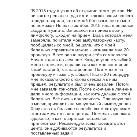
"В 2015 году я узнал об открытие этого центра. Но
ни как не решался туда идти, так как врачи нашего
города говорили, что с моей болезнью никто мне
не поможет. Но вот в октябре 2015 года я решился
сходить и узнать. Записался на прием к врачу
лимфологу. Сходил на прием. Врач, которая меня
замеряла, почитала мою амбулаторную карту,
пообщалась со мной, решила, что с моей
болезнью справиться можно - назначила мне 20
процедур. Я все равно внутри себя сомневался.
Начал ходить на лечение. Каждое утро с улыбкой
меня встречали, спрашивали как мое состояние,
какой настрой, как настроение. Потом шел на
процедуру и тоже с улыбкой. После 20 процедур
мне показали фото с каким отеком я к ним
пришел, результатом был очень доволен. Потом
мне заказали трикотаж. После окончание лечение
дали много информации, как жить дальше с этой
болезнью. Всё очень понравилось. Планирую раз
в месяц приходить на мануальный лимфодренаж.
Хочу сказать большое спасибо всем сотрудникам
этого замечательного центра. Пожелать крепкого
здоровье, и как говориться, остальное
приложиться. Рекомендую всем посещать этот
центр, они добиваются результатов и
поставленных задач!"