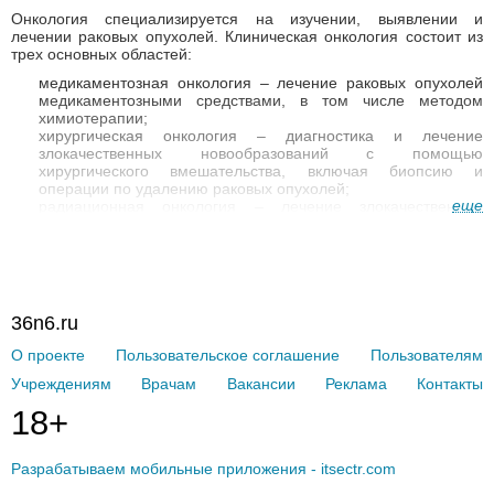
Онкология специализируется на изучении, выявлении и
лечении раковых опухолей. Клиническая онкология состоит из
трех основных областей:
медикаментозная онкология – лечение раковых опухолей
медикаментозными средствами, в том числе методом
химиотерапии;
хирургическая онкология – диагностика и лечение
злокачественных новообразований с помощью
хирургического вмешательства, включая биопсию и
операции по удалению раковых опухолей;
еще
радиационная онкология – лечение злокачественных
опухолей с помощью ионизирующей радиации.
Онкология включает в себя большое количество различных
направлений. Поскольку злокачественный процесс может
развиться практически в любой части тела,
врачи онкологи
предпочитают специализироваться в определенной области,
36n6.ru
например, лечением рака крови занимаются онкогематологи, а
лечением раковых опухолей женской репродуктивной системы
О проекте
Пользовательское соглашение
Пользователям
– онкогинекологи. Кроме этого, в онкологии существуют врачи,
которые специализируются на конкретном виде
Учреждениям
Врачам
Вакансии
Реклама
Контакты
противоопухолевого лечения – онкохирурги, химиотерапевты,
радиологи и др.
18+
Какие медицинские учреждения занимаются онкологией
Онкологическая помощь в России носит многоуровневый
Разрабатываем мобильные приложения - itsectr.com
характер. Первоначально пациент обращается к семейному