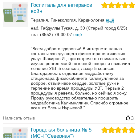
Госпиталь для ветеранов
войн
Терапия
Гинекология
Кардиология
ещё
наб. Габдуллы Тукая, д. 39 (Старый город 8/25)
тел. (8552) 79-30-07
ещё
"Всем доброго здоровья! В интернете нашла
контакты заведующего физиотерапевтических
услуг Шакиров И., при встрече он внимательно
изучил ренген моей пяточной шпоры и назначил
лечение УВТ-5 сеансов, лазер-5 сеансов.
Благодарность отдельная медработнику
стационара физиокабинета Калимуллиной за
доброе, отзывчивое сердце, золотые руки и
терпение во время процедуры УВТ. Первые 2
процедуры я ревела, больно, но сейчас я хожу.
Прошу руководство обязательно поощрить
медработника Калимуллину. Спасибо огромное
всем от Елены Нурыевой."
Написать отзыв
3
Городская больница № 5
(МСЧ "Северная")