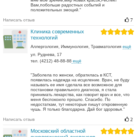
мне мое зрение,мир новых красок,Респект
Вам,побольше радостных событий и
положительных эмоций."
Написать отзыв
7
Клиника современных
технологий
Аллергология
Иммунология
Травматология
ещё
ул. Руднева, 17
тел. (4212) 48-88-88
ещё
"Заболела по женски, обратилась в КСТ,
появилась надежда на исцеление. Врач, не буду
называть ее имя сделала все возможное для
постановки правильного диагноза, я стала
принимать лекарства, как говорит врач и все, что
меня беспокоило прошло. Спасибо. По
недостаткам, тут некоторые пишут откровенную
чушь. Я только благодарна. Дай бог здоровья."
Написать отзыв
2
Московский областной