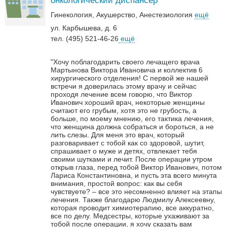
онкологический диспансер
Гинекология
Акушерство
Анестезиология
ещё
ул. Карбышева, д. 6
тел. (495) 521-46-26
ещё
"Хочу поблагодарить своего лечащего врача
Мартынова Виктора Ивановича и коллектив 6
хирургического отделения! С первой же нашей
встречи я доверилась этому врачу и сейчас
проходя лечение всем говорю, что Виктор
Иванович хороший врач, некоторые женщины
считают его грубым, хотя это не грубость, а
больше, по моему мнению, его тактика лечения,
что женщина должна собраться и бороться, а не
лить слезы. Для меня это врач, который
разговаривает с тобой как со здоровой, шутит,
спрашивает о муже и детях, отвлекает тебя
своими шутками и лечит. После операции утром
открыв глаза, перед тобой Виктор Иванович, потом
Лариса Константиновна, и пусть эта всего минута
внимания, простой вопрос: как вы себя
чувствуете? – все это несомненно влияет на этапы
лечения. Также благодарю Людмилу Алексеевну,
которая проводит химиотерапию, все аккуратно,
все по делу. Медсестры, которые ухаживают за
тобой после операции, я хочу сказать вам