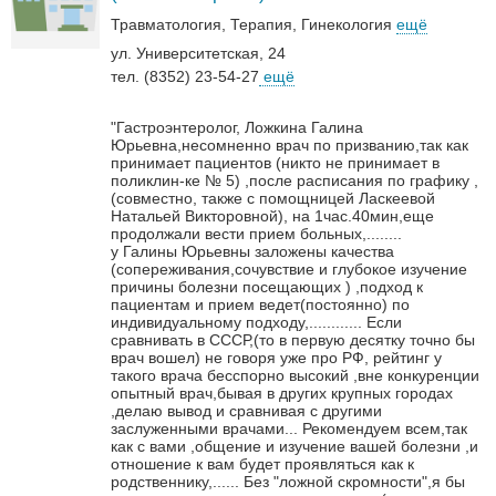
Травматология
Терапия
Гинекология
ещё
ул. Университетская, 24
тел. (8352) 23-54-27
ещё
"Гастроэнтеролог, Ложкина Галина
Юрьевна,несомненно врач по призванию,так как
принимает пациентов (никто не принимает в
поликлин-ке № 5) ,после расписания по графику ,
(совместно, также с помощницей Ласкеевой
Натальей Викторовной), на 1час.40мин,еще
продолжали вести прием больных,........
у Галины Юрьевны заложены качества
(сопереживания,сочувствие и глубокое изучение
причины болезни посещающих ) ,подход к
пациентам и прием ведет(постоянно) по
индивидуальному подходу,............
Если
сравнивать в СССР,(то в первую десятку точно бы
врач вошел) не говоря уже про РФ, рейтинг у
такого врача бесспорно высокий ,вне конкуренции
опытный врач,бывая в других крупных городах
,делаю вывод и сравнивая с другими
заслуженными врачами...
Рекомендуем всем,так
как с вами ,общение и изучение вашей болезни ,и
отношение к вам будет проявляться как к
родственнику,......
Без "ложной скромности",я бы