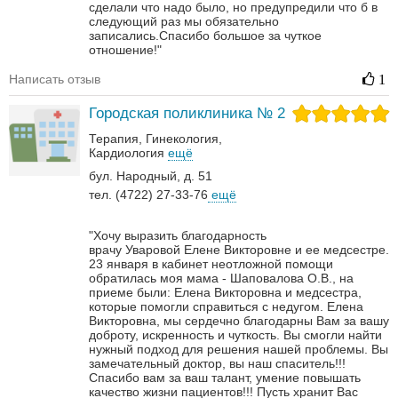
сделали что надо было, но предупредили что б в
следующий раз мы обязательно
записались.Спасибо большое за чуткое
отношение!"
Написать отзыв
1
Городская поликлиника № 2
Терапия
Гинекология
Кардиология
ещё
бул. Народный, д. 51
тел. (4722) 27-33-76
ещё
"Хочу выразить благодарность
врачу Уваровой Елене Викторовне и ее медсестре.
23 января в кабинет неотложной помощи
обратилась моя мама - Шаповалова О.В., на
приеме были: Елена Викторовна и медсестра,
которые помогли справиться с недугом.
Елена
Викторовна, мы сердечно благодарны Вам за вашу
доброту, искренность и чуткость. Вы смогли найти
нужный подход для решения нашей проблемы. Вы
замечательный доктор, вы наш спаситель!!!
Спасибо вам за ваш талант, умение повышать
качество жизни пациентов!!!
Пусть хранит Вас