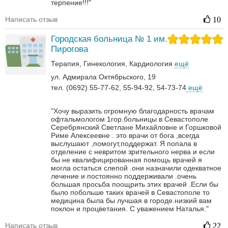
терпение!!!"
Написать отзыв
10
Городская больница № 1 им.
Пирогова
Терапия
Гинекология
Кардиология
ещё
ул. Адмирала Октябрьского, 19
тел. (0692) 55-77-62, 55-94-92, 54-73-74
ещё
"Хочу выразить огромную благодарность врачам
офтальмологом 1гор.больницы в Севастополе
Серебрянский Светлане Михайловне и Горшковой
Риме Алексеевне . это врачи от бога ,всегда
выслушают ,помогут,поддержат. Я попала в
отделение с невритом зрительного нерва и если
бы не квалифицированная помощь врачей я
могла остаться слепой .они назначили одекватное
лечение и постоянно поддерживали .очень
большая просьба поощрить этих врачей .Если бы
было побольше таких врачей в Севастополе то
медицина была бы лучшая в городе.низкий вам
поклон и процветания. С уважением Наталья."
Написать отзыв
22