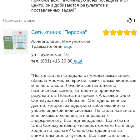
приложиться. Рекомендую всем посещать этот
центр, они добиваются результатов и
поставленных задач!"
Написать отзыв
1
Сеть клиник "Персона"
Аллергология
Иммунология
Травматология
ещё
ул. Грузинская, 16
тел. (831) 416 20 80
ещё
"Несколько лет страдала от кожных высыпаний,
обошла множество врачей, каких только диагнозов
мне не ставили. Лечение соответственно,
назначалось всякое, которое не приносило
результатов. Попала на прием к Апазовой Элле
Солтмуратовне в Персоне. Это единственный
доктор, которая заподозрила заболевание на
уровне эндокринной системы. Не стала назначать
мне никакого лечения, а направила к
эндокринологу. Все подтвердилось. Если бы не
Элла Солтмуротовна, кто знает, сколько бы я еще
ходила по врачам? Очень благодарна ей за
внимательность и чуткость. Все-таки, это очень