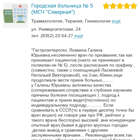
Городская больница № 5
(МСЧ "Северная")
Травматология
Терапия
Гинекология
ещё
ул. Университетская, 24
тел. (8352) 23-54-27
ещё
"Гастроэнтеролог, Ложкина Галина
Юрьевна,несомненно врач по призванию,так как
принимает пациентов (никто не принимает в
поликлин-ке № 5) ,после расписания по графику ,
(совместно, также с помощницей Ласкеевой
Натальей Викторовной), на 1час.40мин,еще
продолжали вести прием больных,........
у Галины Юрьевны заложены качества
(сопереживания,сочувствие и глубокое изучение
причины болезни посещающих ) ,подход к
пациентам и прием ведет(постоянно) по
индивидуальному подходу,............
Если
сравнивать в СССР,(то в первую десятку точно бы
врач вошел) не говоря уже про РФ, рейтинг у
такого врача бесспорно высокий ,вне конкуренции
опытный врач,бывая в других крупных городах
,делаю вывод и сравнивая с другими
заслуженными врачами...
Рекомендуем всем,так