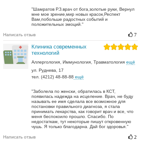
"Шамратов Р.З.врач от бога,золотые руки, Вернул
мне мое зрение,мир новых красок,Респект
Вам,побольше радостных событий и
положительных эмоций."
Написать отзыв
7
Клиника современных
технологий
Аллергология
Иммунология
Травматология
ещё
ул. Руднева, 17
тел. (4212) 48-88-88
ещё
"Заболела по женски, обратилась в КСТ,
появилась надежда на исцеление. Врач, не буду
называть ее имя сделала все возможное для
постановки правильного диагноза, я стала
принимать лекарства, как говорит врач и все, что
меня беспокоило прошло. Спасибо. По
недостаткам, тут некоторые пишут откровенную
чушь. Я только благодарна. Дай бог здоровья."
Написать отзыв
2