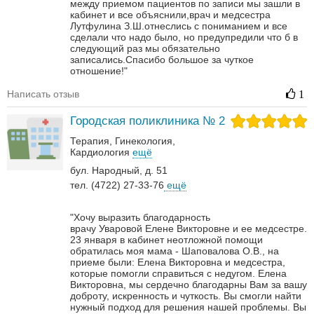
между приемом пациентов по записи мы зашли в
кабинет и все объяснили,врач и медсестра
Лутфулина З.Ш.отнеслись с пониманием и все
сделали что надо было, но предупредили что б в
следующий раз мы обязательно
записались.Спасибо большое за чуткое
отношение!"
Написать отзыв
1
Городская поликлиника № 2
Терапия
Гинекология
Кардиология
ещё
бул. Народный, д. 51
тел. (4722) 27-33-76
ещё
"Хочу выразить благодарность
врачу Уваровой Елене Викторовне и ее медсестре.
23 января в кабинет неотложной помощи
обратилась моя мама - Шаповалова О.В., на
приеме были: Елена Викторовна и медсестра,
которые помогли справиться с недугом.
Елена
Викторовна, мы сердечно благодарны Вам за вашу
доброту, искренность и чуткость. Вы смогли найти
нужный подход для решения нашей проблемы. Вы