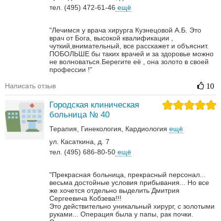
тел. (495) 472-61-46
ещё
"Лечимся у врача хирурга Кузнецовой А.Б. Это
врач от Бога, высокой квалификации ,
чуткий,внимательный, все расскажет и объяснит.
ПОБОЛЬШЕ бы таких врачей и за здоровье можно
не волноваться.Берегите её , она золото в своей
профессии !"
Написать отзыв
10
Городская клиническая
больница № 40
Терапия
Гинекология
Кардиология
ещё
ул. Касаткина, д. 7
тел. (495) 686-80-50
ещё
"Прекрасная больница, прекрасный персонал...
весьма достойные условия прибывания... Но все
же хочется отдельно выделить Дмитрия
Сергеевича Кобзева!!!
Это действительно уникальный хирург, с золотыми
руками... Операция была у папы, рак почки.