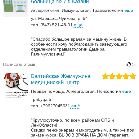
больница № 7 г. Казани
Аллергология
Иммунология
Травматология
ещё
ул. Маршала Чуйкова, д. 54
тел. (843) 521-48-01
ещё
"Спасибо большое врачам за мамину жизнь! В
особенности хочу поблагодарить заведующего
отделением травматологии Дамира
Галимулловича!"
Написать отзыв
5
Балтийская Жемчужина
медицинский центр
Первая помощь
Аллергология
Психология
ещё
трибуца 5
тел. +79627045631
ещё
"Круглосуточно, по всем районам СПБ и
ЛенОбласти!
Скидки пенсионерам и многодетным, а так же при
заказе курса.
ВЫЗОВ ВРАЧА НА ДОМ (терапевт,