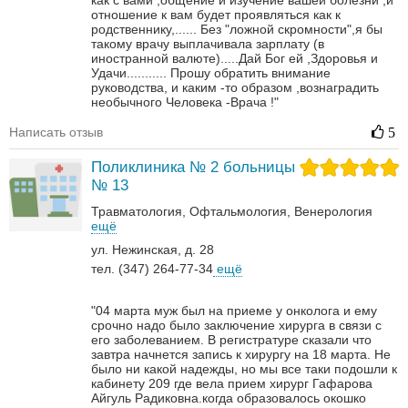
как с вами ,общение и изучение вашей болезни ,и
отношение к вам будет проявляться как к
родственнику,......
Без "ложной скромности",я бы
такому врачу выплачивала зарплату (в
иностранной валюте).....Дай Бог ей ,Здоровья и
Удачи...........
Прошу обратить внимание
руководства, и каким -то образом ,вознаградить
необычного Человека -Врача !"
Написать отзыв
5
Поликлиника № 2 больницы
№ 13
Травматология
Офтальмология
Венерология‎
ещё
ул. Нежинская, д. 28
тел. (347) 264-77-34
ещё
"04 марта муж был на приеме у онколога и ему
срочно надо было заключение хирурга в связи с
его заболеванием. В регистратуре сказали что
завтра начнется запись к хирургу на 18 марта. Не
было ни какой надежды, но мы все таки подошли к
кабинету 209 где вела прием хирург Гафарова
Айгуль Радиковна.когда образовалось окошко