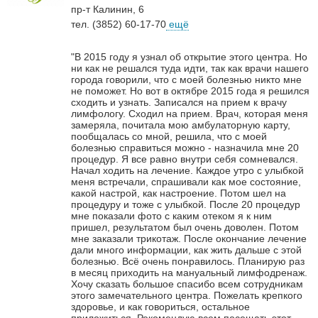
пр-т Калинин, 6
тел. (3852) 60-17-70
ещё
"В 2015 году я узнал об открытие этого центра. Но
ни как не решался туда идти, так как врачи нашего
города говорили, что с моей болезнью никто мне
не поможет. Но вот в октябре 2015 года я решился
сходить и узнать. Записался на прием к врачу
лимфологу. Сходил на прием. Врач, которая меня
замеряла, почитала мою амбулаторную карту,
пообщалась со мной, решила, что с моей
болезнью справиться можно - назначила мне 20
процедур. Я все равно внутри себя сомневался.
Начал ходить на лечение. Каждое утро с улыбкой
меня встречали, спрашивали как мое состояние,
какой настрой, как настроение. Потом шел на
процедуру и тоже с улыбкой. После 20 процедур
мне показали фото с каким отеком я к ним
пришел, результатом был очень доволен. Потом
мне заказали трикотаж. После окончание лечение
дали много информации, как жить дальше с этой
болезнью. Всё очень понравилось. Планирую раз
в месяц приходить на мануальный лимфодренаж.
Хочу сказать большое спасибо всем сотрудникам
этого замечательного центра. Пожелать крепкого
здоровье, и как говориться, остальное