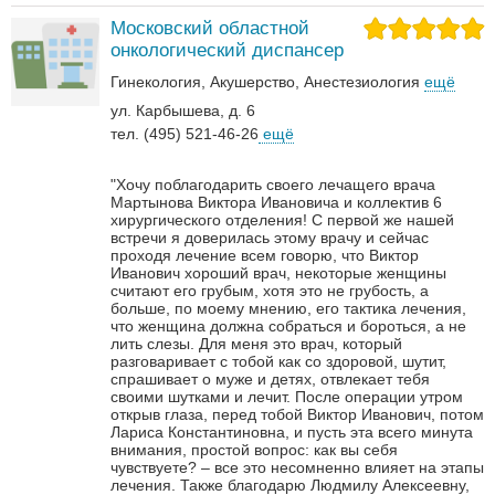
Московский областной
онкологический диспансер
Гинекология
Акушерство
Анестезиология
ещё
ул. Карбышева, д. 6
тел. (495) 521-46-26
ещё
"Хочу поблагодарить своего лечащего врача
Мартынова Виктора Ивановича и коллектив 6
хирургического отделения! С первой же нашей
встречи я доверилась этому врачу и сейчас
проходя лечение всем говорю, что Виктор
Иванович хороший врач, некоторые женщины
считают его грубым, хотя это не грубость, а
больше, по моему мнению, его тактика лечения,
что женщина должна собраться и бороться, а не
лить слезы. Для меня это врач, который
разговаривает с тобой как со здоровой, шутит,
спрашивает о муже и детях, отвлекает тебя
своими шутками и лечит. После операции утром
открыв глаза, перед тобой Виктор Иванович, потом
Лариса Константиновна, и пусть эта всего минута
внимания, простой вопрос: как вы себя
чувствуете? – все это несомненно влияет на этапы
лечения. Также благодарю Людмилу Алексеевну,