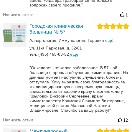
важно, когда врач разбирается не только в
вопросах своего профиля."
Написать отзыв
1
Городская клиническая
больница № 57
Аллергология
Иммунология
Терапия
ещё
ул. 11-я Парковая, д. 32/61
тел. (495) 465-83-52
ещё
"Онкология - тяжелое заболевание. В 57 - ой
больнице я прошла облучение, химиотерапию. На
данный момент наступило улучшение, болезнь
отступила. Хочу выразить свою благодарность за
квалифицированную своевременную помощь,
внимательное отношение врачу онкогинекологу
Крыловой Виктории Сергеевне, врачу
химиотерапевту Крамской Людмиле Викторовне,
медицинской сестре Малаховой Наталии
Владимировне. Спасибо за вашу работу!"
Написать отзыв
12
Международный