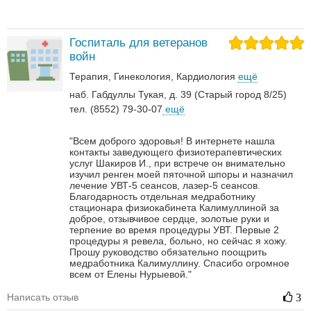
Госпиталь для ветеранов
войн
Терапия
Гинекология
Кардиология
ещё
наб. Габдуллы Тукая, д. 39 (Старый город 8/25)
тел. (8552) 79-30-07
ещё
"Всем доброго здоровья! В интернете нашла
контакты заведующего физиотерапевтических
услуг Шакиров И., при встрече он внимательно
изучил ренген моей пяточной шпоры и назначил
лечение УВТ-5 сеансов, лазер-5 сеансов.
Благодарность отдельная медработнику
стационара физиокабинета Калимуллиной за
доброе, отзывчивое сердце, золотые руки и
терпение во время процедуры УВТ. Первые 2
процедуры я ревела, больно, но сейчас я хожу.
Прошу руководство обязательно поощрить
медработника Калимуллину. Спасибо огромное
всем от Елены Нурыевой."
Написать отзыв
3