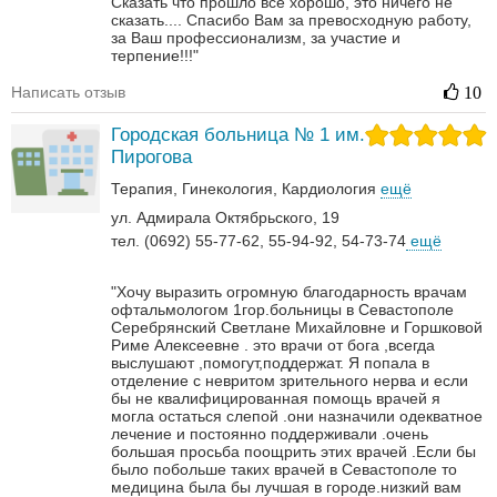
Сказать что прошло все хорошо, это ничего не
сказать....
Спасибо Вам за превосходную работу,
за Ваш профессионализм, за участие и
терпение!!!"
Написать отзыв
10
Городская больница № 1 им.
Пирогова
Терапия
Гинекология
Кардиология
ещё
ул. Адмирала Октябрьского, 19
тел. (0692) 55-77-62, 55-94-92, 54-73-74
ещё
"Хочу выразить огромную благодарность врачам
офтальмологом 1гор.больницы в Севастополе
Серебрянский Светлане Михайловне и Горшковой
Риме Алексеевне . это врачи от бога ,всегда
выслушают ,помогут,поддержат. Я попала в
отделение с невритом зрительного нерва и если
бы не квалифицированная помощь врачей я
могла остаться слепой .они назначили одекватное
лечение и постоянно поддерживали .очень
большая просьба поощрить этих врачей .Если бы
было побольше таких врачей в Севастополе то
медицина была бы лучшая в городе.низкий вам