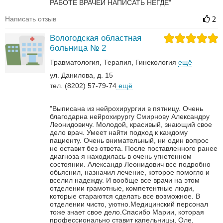
РАБОТЕ ВРАЧЕЙ НАПИСАТЬ НЕГДЕ"
Написать отзыв
2
Вологодская областная
больница № 2
Травматология
Терапия
Гинекология
ещё
ул. Данилова, д. 15
тел. (8202) 57-79-74
ещё
"Выписана из нейрохирургии в пятницу. Очень
благодарна нейрохирургу Смирнову Александру
Леонидовичу. Молодой, красивый, знающий свое
дело врач. Умеет найти подход к каждому
пациенту. Очень внимательный, ни один вопрос
не оставит без ответа. После поставленного ранее
диагноза я находилась в очень угнетенном
состоянии. Александр Леонидович все подробно
обьяснил, назначил лечение, которое помогло и
вселил надежду. И вообще все врачи на этом
отделении грамотные, компетентные люди,
которые стараются сделать все возможное. В
отделении чисто, уютно.Медицинский персонал
тоже знает свое дело.Спасибо Марии, которая
профессионально ставит капельницы, Оле,