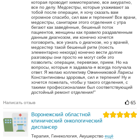
которая проводит химиотерапию, все аккуратно,
все по делу. Медсестры, которые ухаживают за
тобой после операции, я хочу сказать вам
огромное спасибо, сил вам и терпения! Все врачи,
медсестры, санитарки этого отделения с утра
бегают как заведённые, бешеный поток
пациентов, женщины как правило раздавленным
данным диагнозом, им конечно хочется
поговорить, все узнать о диагнозе, но у врачей,
медсестер такой бешеный ритм (поесть
элементарно некогда) конечно вести долгие
разговоры они просто не могут себе это
позволить: операции, перевязки, прием. Но на
вопросы, которые я задавала-я всегда получала
ответ. Я желаю коллективу Овчинниковой Ларисы
Константиновны здоровья, сил и терпения! Ну и
хочется пожелать, чтобы у такого отделения, с
такими профессионалами был соответствующий
достойный ремонт отделения!"
Написать отзыв
65
Воронежский областной
клинический онкологический
диспансер
Терапия
Гинекология
Акушерство
ещё