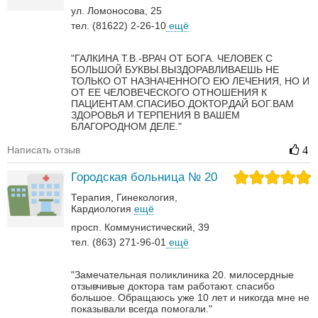
ул. Ломоносова, 25
тел. (81622) 2-26-10
ещё
"ГАЛКИНА Т.В.-ВРАЧ ОТ БОГА. ЧЕЛОВЕК С
БОЛЬШОЙ БУКВЫ.ВЫЗДОРАВЛИВАЕШЬ НЕ
ТОЛЬКО ОТ НАЗНАЧЕННОГО ЕЮ ЛЕЧЕНИЯ, НО И
ОТ ЕЕ ЧЕЛОВЕЧЕСКОГО ОТНОШЕНИЯ К
ПАЦИЕНТАМ.СПАСИБО.ДОКТОР.ДАЙ БОГ.ВАМ
ЗДОРОВЬЯ И ТЕРПЕНИЯ В ВАШЕМ
БЛАГОРОДНОМ ДЕЛЕ."
Написать отзыв
4
Городская больница № 20
Терапия
Гинекология
Кардиология
ещё
просп. Коммунистический, 39
тел. (863) 271-96-01
ещё
"Замечательная поликлиника 20. милосердные
отзывчивые доктора там работают. спасибо
большое. Обращаюсь уже 10 лет и никогда мне не
показывали всегда помогали."