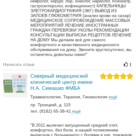
невролог, хирург, лор, онколог, нарколог, психиатр,
гастроэнтеролог, инфекционист)
КАПЕЛЬНИЦЫ
ЭЛЕТРОКАРДИОГРАФИЯ (ЭКГ)
ВЫВОД ИЗ
ЗАПОЕВ
ГЛЮКОМЕТРИЯ (анализ крови на сахар)
МЕДИЦИНСКОЕ СОПРОВОЖДЕНИЕ МАССОВЫХ
МЕРОПРИЯТИЙ
ЛЕЧЕНИЕ ИНОСТРАННЫХ
ГРАЖДАН
ПЕРЕВЯЗКИ
УКОЛЫ
РЕКОМЕНДАЦИИ
КОНСУЛЬТАЦИИ
ВЫПИСКА РЕЦЕПТОВ
ЛЕЧЕНИЕ
НА ДОМУ
Мы делаем всё для самого
комфортного и качественного медицинского
обслуживания на дому. Звоните круглосуточно, вы
останетесь довольны нами!"
Написать отзыв
1
Северный медицинский
клинический центр имени
Н.А. Семашко ФМБА
Травматология
Терапия
Гинекология
ещё
пр. Троицкий, д. 115
тел. (8182) 65-38-41
ещё
"В 2011 вылечил запущенный средний отит,
комфортно, без боли, в нашей поликлинике
выписали с больничного с болями в ухе, признали,