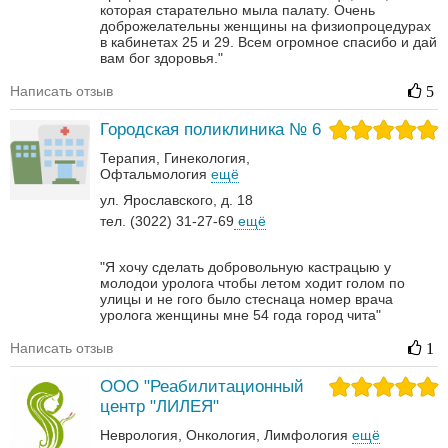
которая старательно мыла палату. Очень
доброжелательны женщины на физиопроцедурах
в кабинетах 25 и 29. Всем огромное спасибо и дай
вам бог здоровья."
Написать отзыв
5
Городская поликлиника № 6
Терапия
Гинекология
Офтальмология
ещё
ул. Ярославского, д. 18
тел. (3022) 31-27-69
ещё
"Я хочу сделать добровольную кастрацыю у
молодои уролога чтобы летом ходит голом по
улицы и не гого было стеснаца номер врача
уролога женщины мне 54 года город чита"
Написать отзыв
1
ООО "Реабилитационный
центр "ЛИЛЕЯ"
Неврология‎
Онкология‎
Лимфология
ещё