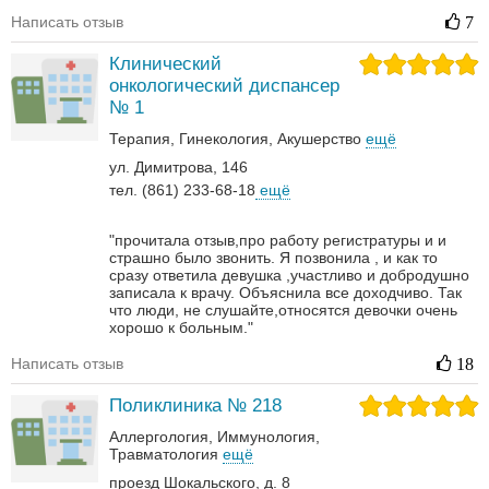
Написать отзыв
7
Клинический
онкологический диспансер
№ 1
Терапия
Гинекология
Акушерство
ещё
ул. Димитрова, 146
тел. (861) 233-68-18
ещё
"прочитала отзыв,про работу регистратуры и и
страшно было звонить. Я позвонила , и как то
сразу ответила девушка ,участливо и добродушно
записала к врачу. Объяснила все доходчиво. Так
что люди, не слушайте,относятся девочки очень
хорошо к больным."
Написать отзыв
18
Поликлиника № 218
Аллергология
Иммунология
Травматология
ещё
проезд Шокальского, д. 8