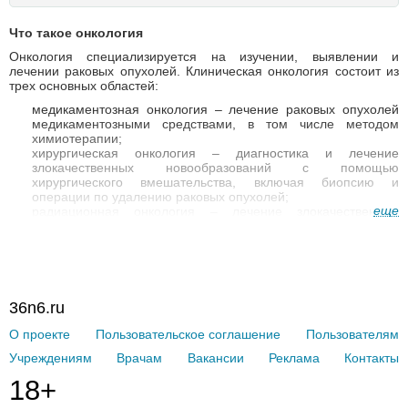
Что такое онкология
Онкология специализируется на изучении, выявлении и
лечении раковых опухолей. Клиническая онкология состоит из
трех основных областей:
медикаментозная онкология – лечение раковых опухолей
медикаментозными средствами, в том числе методом
химиотерапии;
хирургическая онкология – диагностика и лечение
злокачественных новообразований с помощью
хирургического вмешательства, включая биопсию и
операции по удалению раковых опухолей;
еще
радиационная онкология – лечение злокачественных
опухолей с помощью ионизирующей радиации.
Онкология включает в себя большое количество различных
направлений. Поскольку злокачественный процесс может
развиться практически в любой части тела,
врачи онкологи
предпочитают специализироваться в определенной области,
36n6.ru
например, лечением рака крови занимаются онкогематологи, а
лечением раковых опухолей женской репродуктивной системы
О проекте
Пользовательское соглашение
Пользователям
– онкогинекологи. Кроме этого, в онкологии существуют врачи,
которые специализируются на конкретном виде
Учреждениям
Врачам
Вакансии
Реклама
Контакты
противоопухолевого лечения – онкохирурги, химиотерапевты,
радиологи и др.
18+
Какие медицинские учреждения занимаются онкологией