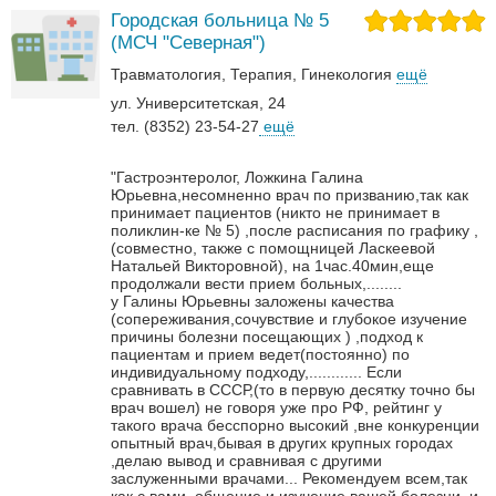
Городская больница № 5
(МСЧ "Северная")
Травматология
Терапия
Гинекология
ещё
ул. Университетская, 24
тел. (8352) 23-54-27
ещё
"Гастроэнтеролог, Ложкина Галина
Юрьевна,несомненно врач по призванию,так как
принимает пациентов (никто не принимает в
поликлин-ке № 5) ,после расписания по графику ,
(совместно, также с помощницей Ласкеевой
Натальей Викторовной), на 1час.40мин,еще
продолжали вести прием больных,........
у Галины Юрьевны заложены качества
(сопереживания,сочувствие и глубокое изучение
причины болезни посещающих ) ,подход к
пациентам и прием ведет(постоянно) по
индивидуальному подходу,............
Если
сравнивать в СССР,(то в первую десятку точно бы
врач вошел) не говоря уже про РФ, рейтинг у
такого врача бесспорно высокий ,вне конкуренции
опытный врач,бывая в других крупных городах
,делаю вывод и сравнивая с другими
заслуженными врачами...
Рекомендуем всем,так