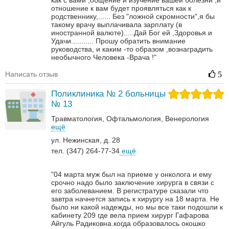
как с вами ,общение и изучение вашей болезни ,и
отношение к вам будет проявляться как к
родственнику,......
Без "ложной скромности",я бы
такому врачу выплачивала зарплату (в
иностранной валюте).....Дай Бог ей ,Здоровья и
Удачи...........
Прошу обратить внимание
руководства, и каким -то образом ,вознаградить
необычного Человека -Врача !"
Написать отзыв
5
Поликлиника № 2 больницы
№ 13
Травматология
Офтальмология
Венерология‎
ещё
ул. Нежинская, д. 28
тел. (347) 264-77-34
ещё
"04 марта муж был на приеме у онколога и ему
срочно надо было заключение хирурга в связи с
его заболеванием. В регистратуре сказали что
завтра начнется запись к хирургу на 18 марта. Не
было ни какой надежды, но мы все таки подошли к
кабинету 209 где вела прием хирург Гафарова
Айгуль Радиковна.когда образовалось окошко