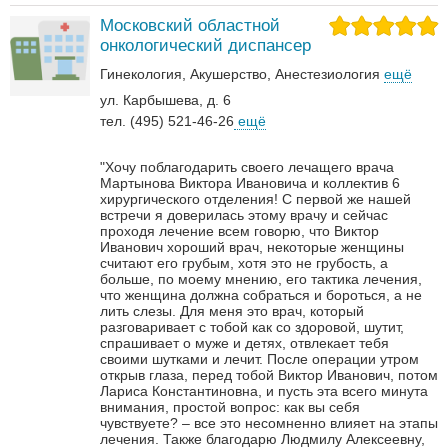
Московский областной
онкологический диспансер
Гинекология
Акушерство
Анестезиология
ещё
ул. Карбышева, д. 6
тел. (495) 521-46-26
ещё
"Хочу поблагодарить своего лечащего врача
Мартынова Виктора Ивановича и коллектив 6
хирургического отделения! С первой же нашей
встречи я доверилась этому врачу и сейчас
проходя лечение всем говорю, что Виктор
Иванович хороший врач, некоторые женщины
считают его грубым, хотя это не грубость, а
больше, по моему мнению, его тактика лечения,
что женщина должна собраться и бороться, а не
лить слезы. Для меня это врач, который
разговаривает с тобой как со здоровой, шутит,
спрашивает о муже и детях, отвлекает тебя
своими шутками и лечит. После операции утром
открыв глаза, перед тобой Виктор Иванович, потом
Лариса Константиновна, и пусть эта всего минута
внимания, простой вопрос: как вы себя
чувствуете? – все это несомненно влияет на этапы
лечения. Также благодарю Людмилу Алексеевну,