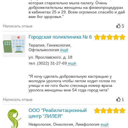
которая старательно мыла палату. Очень
доброжелательны женщины на физиопроцедурах
в кабинетах 25 и 29. Всем огромное спасибо и дай
вам бог здоровья."
Написать отзыв
5
Городская поликлиника № 6
Терапия
Гинекология
Офтальмология
ещё
ул. Ярославского, д. 18
тел. (3022) 31-27-69
ещё
"Я хочу сделать добровольную кастрацыю у
молодои уролога чтобы летом ходит голом по
улицы и не гого было стеснаца номер врача
уролога женщины мне 54 года город чита"
Написать отзыв
1
ООО "Реабилитационный
центр "ЛИЛЕЯ"
Неврология‎
Онкология‎
Лимфология
ещё