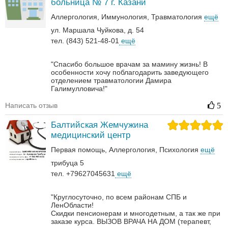
больница № 7 г. Казани
Аллергология
Иммунология
Травматология
ещё
ул. Маршала Чуйкова, д. 54
тел. (843) 521-48-01
ещё
"Спасибо большое врачам за мамину жизнь! В
особенности хочу поблагодарить заведующего
отделением травматологии Дамира
Галимулловича!"
Написать отзыв
5
Балтийская Жемчужина
медицинский центр
Первая помощь
Аллергология
Психология
ещё
трибуца 5
тел. +79627045631
ещё
"Круглосуточно, по всем районам СПБ и
ЛенОбласти!
Скидки пенсионерам и многодетным, а так же при
заказе курса.
ВЫЗОВ ВРАЧА НА ДОМ (терапевт,