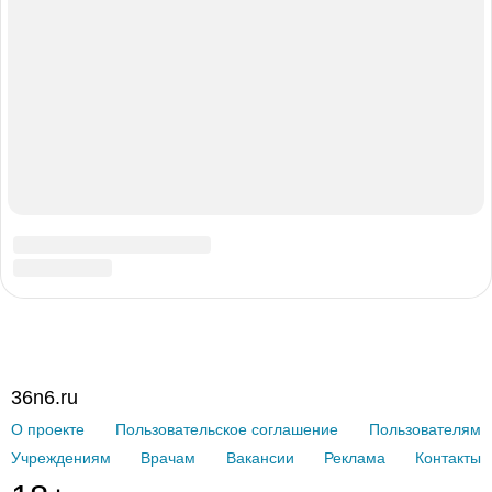
при лечении онкологических заболеваний крови, таких как
лейкоз, множественная миелома, лимфома и др. Онкология и
гематология
в данном случае занимаются диагностикой и
лечением злокачественных поражений крови, а
иммунология
фокусируется на терапии нарушений работы иммунной
системы, характерных при онкогематологических заболеваниях.
Онколог, а также
врач гематолог
и врач иммунолог работают в
одной команде, так как все процедуры, связанные с лечением
рака крови, негативно сказываются на состоянии иммунной
системы, что требует постоянного контроля и при
необходимости проведения поддерживающей терапии.