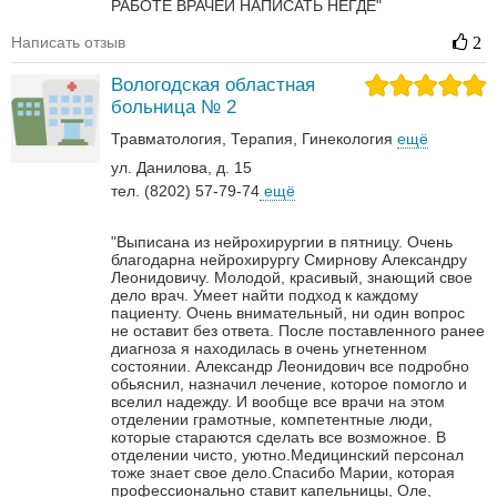
РАБОТЕ ВРАЧЕЙ НАПИСАТЬ НЕГДЕ"
Написать отзыв
2
Вологодская областная
больница № 2
Травматология
Терапия
Гинекология
ещё
ул. Данилова, д. 15
тел. (8202) 57-79-74
ещё
"Выписана из нейрохирургии в пятницу. Очень
благодарна нейрохирургу Смирнову Александру
Леонидовичу. Молодой, красивый, знающий свое
дело врач. Умеет найти подход к каждому
пациенту. Очень внимательный, ни один вопрос
не оставит без ответа. После поставленного ранее
диагноза я находилась в очень угнетенном
состоянии. Александр Леонидович все подробно
обьяснил, назначил лечение, которое помогло и
вселил надежду. И вообще все врачи на этом
отделении грамотные, компетентные люди,
которые стараются сделать все возможное. В
отделении чисто, уютно.Медицинский персонал
тоже знает свое дело.Спасибо Марии, которая
профессионально ставит капельницы, Оле,