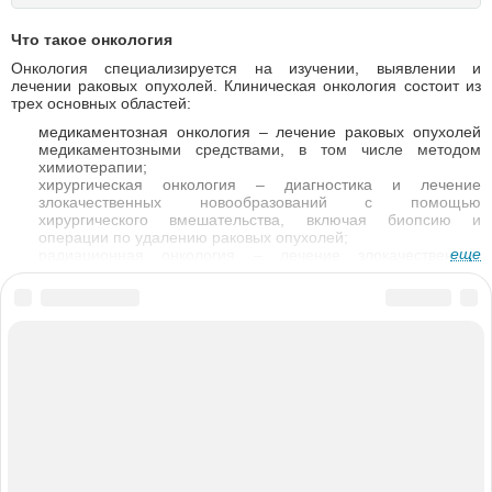
Что такое онкология
Онкология специализируется на изучении, выявлении и
лечении раковых опухолей. Клиническая онкология состоит из
трех основных областей:
медикаментозная онкология – лечение раковых опухолей
медикаментозными средствами, в том числе методом
химиотерапии;
хирургическая онкология – диагностика и лечение
злокачественных новообразований с помощью
хирургического вмешательства, включая биопсию и
операции по удалению раковых опухолей;
еще
радиационная онкология – лечение злокачественных
опухолей с помощью ионизирующей радиации.
Онкология включает в себя большое количество различных
направлений. Поскольку злокачественный процесс может
развиться практически в любой части тела,
врачи онкологи
предпочитают специализироваться в определенной области,
36n6.ru
например, лечением рака крови занимаются онкогематологи, а
лечением раковых опухолей женской репродуктивной системы
О проекте
Пользовательское соглашение
Пользователям
– онкогинекологи. Кроме этого, в онкологии существуют врачи,
которые специализируются на конкретном виде
Учреждениям
Врачам
Вакансии
Реклама
Контакты
противоопухолевого лечения – онкохирурги, химиотерапевты,
радиологи и др.
18+
Какие медицинские учреждения занимаются онкологией