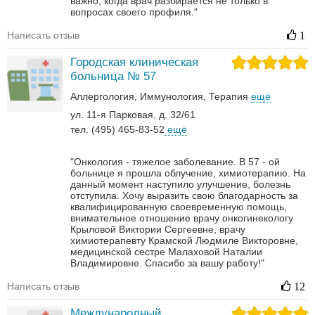
важно, когда врач разбирается не только в
вопросах своего профиля."
Написать отзыв
1
Городская клиническая
больница № 57
Аллергология
Иммунология
Терапия
ещё
ул. 11-я Парковая, д. 32/61
тел. (495) 465-83-52
ещё
"Онкология - тяжелое заболевание. В 57 - ой
больнице я прошла облучение, химиотерапию. На
данный момент наступило улучшение, болезнь
отступила. Хочу выразить свою благодарность за
квалифицированную своевременную помощь,
внимательное отношение врачу онкогинекологу
Крыловой Виктории Сергеевне, врачу
химиотерапевту Крамской Людмиле Викторовне,
медицинской сестре Малаховой Наталии
Владимировне. Спасибо за вашу работу!"
Написать отзыв
12
Международный