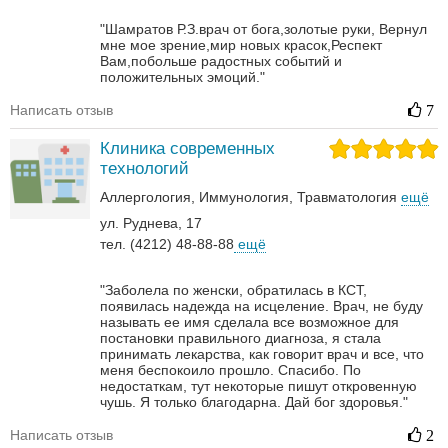
"Шамратов Р.З.врач от бога,золотые руки, Вернул
мне мое зрение,мир новых красок,Респект
Вам,побольше радостных событий и
положительных эмоций."
Написать отзыв
7
Клиника современных
технологий
Аллергология
Иммунология
Травматология
ещё
ул. Руднева, 17
тел. (4212) 48-88-88
ещё
"Заболела по женски, обратилась в КСТ,
появилась надежда на исцеление. Врач, не буду
называть ее имя сделала все возможное для
постановки правильного диагноза, я стала
принимать лекарства, как говорит врач и все, что
меня беспокоило прошло. Спасибо. По
недостаткам, тут некоторые пишут откровенную
чушь. Я только благодарна. Дай бог здоровья."
Написать отзыв
2