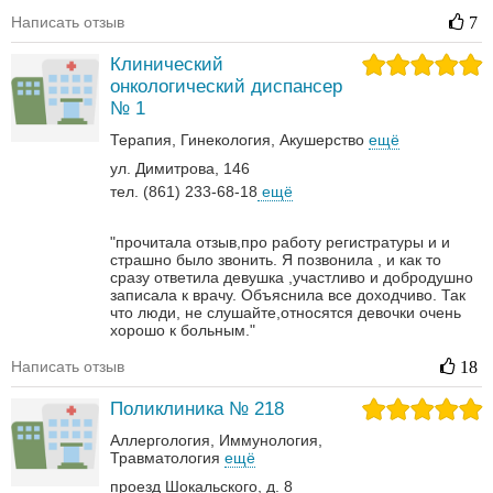
Написать отзыв
7
Клинический
онкологический диспансер
№ 1
Терапия
Гинекология
Акушерство
ещё
ул. Димитрова, 146
тел. (861) 233-68-18
ещё
"прочитала отзыв,про работу регистратуры и и
страшно было звонить. Я позвонила , и как то
сразу ответила девушка ,участливо и добродушно
записала к врачу. Объяснила все доходчиво. Так
что люди, не слушайте,относятся девочки очень
хорошо к больным."
Написать отзыв
18
Поликлиника № 218
Аллергология
Иммунология
Травматология
ещё
проезд Шокальского, д. 8