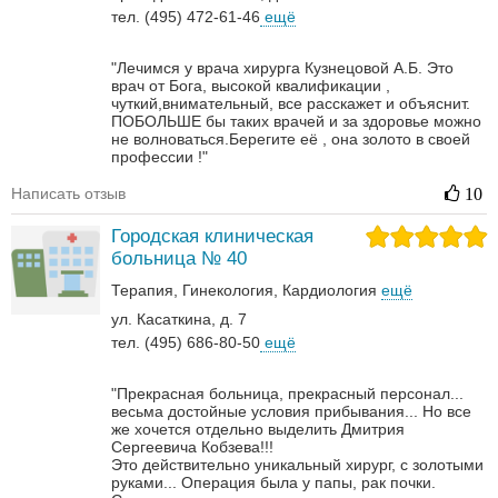
тел. (495) 472-61-46
ещё
"Лечимся у врача хирурга Кузнецовой А.Б. Это
врач от Бога, высокой квалификации ,
чуткий,внимательный, все расскажет и объяснит.
ПОБОЛЬШЕ бы таких врачей и за здоровье можно
не волноваться.Берегите её , она золото в своей
профессии !"
Написать отзыв
10
Городская клиническая
больница № 40
Терапия
Гинекология
Кардиология
ещё
ул. Касаткина, д. 7
тел. (495) 686-80-50
ещё
"Прекрасная больница, прекрасный персонал...
весьма достойные условия прибывания... Но все
же хочется отдельно выделить Дмитрия
Сергеевича Кобзева!!!
Это действительно уникальный хирург, с золотыми
руками... Операция была у папы, рак почки.