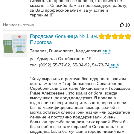
Сказать что прошло все хорошо, это ничего не
сказать....
Спасибо Вам за превосходную работу,
за Ваш профессионализм, за участие и
терпение!!!"
Написать отзыв
10
Городская больница № 1 им.
Пирогова
Терапия
Гинекология
Кардиология
ещё
ул. Адмирала Октябрьского, 19
тел. (0692) 55-77-62, 55-94-92, 54-73-74
ещё
"Хочу выразить огромную благодарность врачам
офтальмологом 1гор.больницы в Севастополе
Серебрянский Светлане Михайловне и Горшковой
Риме Алексеевне . это врачи от бога ,всегда
выслушают ,помогут,поддержат. Я попала в
отделение с невритом зрительного нерва и если
бы не квалифицированная помощь врачей я
могла остаться слепой .они назначили одекватное
лечение и постоянно поддерживали .очень
большая просьба поощрить этих врачей .Если бы
было побольше таких врачей в Севастополе то
медицина была бы лучшая в городе.низкий вам