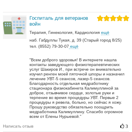
Госпиталь для ветеранов
войн
Терапия
Гинекология
Кардиология
ещё
наб. Габдуллы Тукая, д. 39 (Старый город 8/25)
тел. (8552) 79-30-07
ещё
"Всем доброго здоровья! В интернете нашла
контакты заведующего физиотерапевтических
услуг Шакиров И., при встрече он внимательно
изучил ренген моей пяточной шпоры и назначил
лечение УВТ-5 сеансов, лазер-5 сеансов.
Благодарность отдельная медработнику
стационара физиокабинета Калимуллиной за
доброе, отзывчивое сердце, золотые руки и
терпение во время процедуры УВТ. Первые 2
процедуры я ревела, больно, но сейчас я хожу.
Прошу руководство обязательно поощрить
медработника Калимуллину. Спасибо огромное
всем от Елены Нурыевой."
Написать отзыв
3