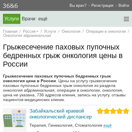
Вы врач?
Регистрация
Войти
Услуги
Врачи
ещё
Главная
/
Россия
/
Услуги
/
Онкология
/
Операции в онкологии
/
Онкология абдоминальная
Грыжесечение паховых пупочных
бедренных грыж онкология цены в
России
Грыжесечение паховых пупочных бедренных грыж
онкология цена в России
. Цены на услугу грыжесечение
паховых пупочных бедренных грыж онкология из раздела
онкология абдоминальная, операции в онкологии, онкология,
цена не указана, 736 адресов клиник, запись на услугу, отзывы
пациентов медицинских клиник.
Забайкальский краевой
онкологический диспансер
Терапия
Гинекология
Стоматология
ещё