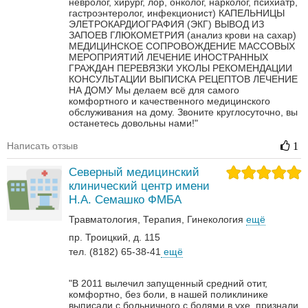
невролог, хирург, лор, онколог, нарколог, психиатр,
гастроэнтеролог, инфекционист)
КАПЕЛЬНИЦЫ
ЭЛЕТРОКАРДИОГРАФИЯ (ЭКГ)
ВЫВОД ИЗ
ЗАПОЕВ
ГЛЮКОМЕТРИЯ (анализ крови на сахар)
МЕДИЦИНСКОЕ СОПРОВОЖДЕНИЕ МАССОВЫХ
МЕРОПРИЯТИЙ
ЛЕЧЕНИЕ ИНОСТРАННЫХ
ГРАЖДАН
ПЕРЕВЯЗКИ
УКОЛЫ
РЕКОМЕНДАЦИИ
КОНСУЛЬТАЦИИ
ВЫПИСКА РЕЦЕПТОВ
ЛЕЧЕНИЕ
НА ДОМУ
Мы делаем всё для самого
комфортного и качественного медицинского
обслуживания на дому. Звоните круглосуточно, вы
останетесь довольны нами!"
Написать отзыв
1
Северный медицинский
клинический центр имени
Н.А. Семашко ФМБА
Травматология
Терапия
Гинекология
ещё
пр. Троицкий, д. 115
тел. (8182) 65-38-41
ещё
"В 2011 вылечил запущенный средний отит,
комфортно, без боли, в нашей поликлинике
выписали с больничного с болями в ухе, признали,