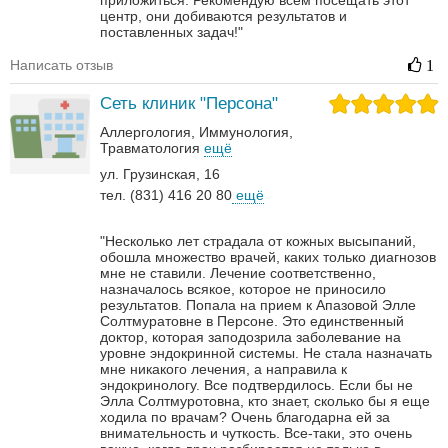
приложиться. Рекомендую всем посещать этот
центр, они добиваются результатов и
поставленных задач!"
Написать отзыв
1
Сеть клиник "Персона"
Аллергология
Иммунология
Травматология
ещё
ул. Грузинская, 16
тел. (831) 416 20 80
ещё
"Несколько лет страдала от кожных высыпаний,
обошла множество врачей, каких только диагнозов
мне не ставили. Лечение соответственно,
назначалось всякое, которое не приносило
результатов. Попала на прием к Апазовой Элле
Солтмуратовне в Персоне. Это единственный
доктор, которая заподозрила заболевание на
уровне эндокринной системы. Не стала назначать
мне никакого лечения, а направила к
эндокринологу. Все подтвердилось. Если бы не
Элла Солтмуротовна, кто знает, сколько бы я еще
ходила по врачам? Очень благодарна ей за
внимательность и чуткость. Все-таки, это очень