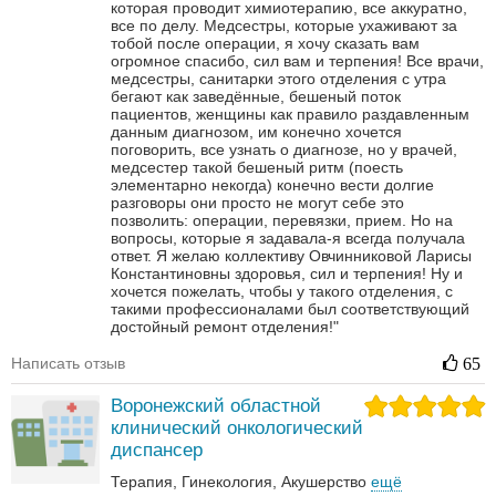
которая проводит химиотерапию, все аккуратно,
все по делу. Медсестры, которые ухаживают за
тобой после операции, я хочу сказать вам
огромное спасибо, сил вам и терпения! Все врачи,
медсестры, санитарки этого отделения с утра
бегают как заведённые, бешеный поток
пациентов, женщины как правило раздавленным
данным диагнозом, им конечно хочется
поговорить, все узнать о диагнозе, но у врачей,
медсестер такой бешеный ритм (поесть
элементарно некогда) конечно вести долгие
разговоры они просто не могут себе это
позволить: операции, перевязки, прием. Но на
вопросы, которые я задавала-я всегда получала
ответ. Я желаю коллективу Овчинниковой Ларисы
Константиновны здоровья, сил и терпения! Ну и
хочется пожелать, чтобы у такого отделения, с
такими профессионалами был соответствующий
достойный ремонт отделения!"
Написать отзыв
65
Воронежский областной
клинический онкологический
диспансер
Терапия
Гинекология
Акушерство
ещё