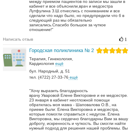
между приемом пациентов по записи мы зашли в
кабинет и все объяснили,врач и медсестра
Лутфулина З.Ш.отнеслись с пониманием и все
сделали что надо было, но предупредили что б в
следующий раз мы обязательно
записались.Спасибо большое за чуткое
отношение!"
Написать отзыв
1
Городская поликлиника № 2
Терапия
Гинекология
Кардиология
ещё
бул. Народный, д. 51
тел. (4722) 27-33-76
ещё
"Хочу выразить благодарность
врачу Уваровой Елене Викторовне и ее медсестре.
23 января в кабинет неотложной помощи
обратилась моя мама - Шаповалова О.В., на
приеме были: Елена Викторовна и медсестра,
которые помогли справиться с недугом.
Елена
Викторовна, мы сердечно благодарны Вам за вашу
доброту, искренность и чуткость. Вы смогли найти
нужный подход для решения нашей проблемы. Вы