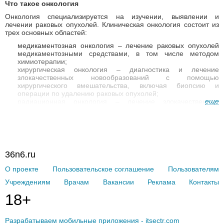
Что такое онкология
Онкология специализируется на изучении, выявлении и
лечении раковых опухолей. Клиническая онкология состоит из
трех основных областей:
медикаментозная онкология – лечение раковых опухолей
медикаментозными средствами, в том числе методом
химиотерапии;
хирургическая онкология – диагностика и лечение
злокачественных новообразований с помощью
хирургического вмешательства, включая биопсию и
операции по удалению раковых опухолей;
еще
радиационная онкология – лечение злокачественных
опухолей с помощью ионизирующей радиации.
Онкология включает в себя большое количество различных
направлений. Поскольку злокачественный процесс может
развиться практически в любой части тела,
врачи онкологи
предпочитают специализироваться в определенной области,
36n6.ru
например, лечением рака крови занимаются онкогематологи, а
лечением раковых опухолей женской репродуктивной системы
О проекте
Пользовательское соглашение
Пользователям
– онкогинекологи. Кроме этого, в онкологии существуют врачи,
которые специализируются на конкретном виде
Учреждениям
Врачам
Вакансии
Реклама
Контакты
противоопухолевого лечения – онкохирурги, химиотерапевты,
радиологи и др.
18+
Какие медицинские учреждения занимаются онкологией
Онкологическая помощь в России носит многоуровневый
Разрабатываем мобильные приложения - itsectr.com