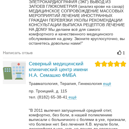
ЭЛЕТРОКАРДИОГРАФИЯ (ЭКГ)
ВЫВОД ИЗ
ЗАПОЕВ
ГЛЮКОМЕТРИЯ (анализ крови на сахар)
МЕДИЦИНСКОЕ СОПРОВОЖДЕНИЕ МАССОВЫХ
МЕРОПРИЯТИЙ
ЛЕЧЕНИЕ ИНОСТРАННЫХ
ГРАЖДАН
ПЕРЕВЯЗКИ
УКОЛЫ
РЕКОМЕНДАЦИИ
КОНСУЛЬТАЦИИ
ВЫПИСКА РЕЦЕПТОВ
ЛЕЧЕНИЕ
НА ДОМУ
Мы делаем всё для самого
комфортного и качественного медицинского
обслуживания на дому. Звоните круглосуточно, вы
останетесь довольны нами!"
Написать отзыв
1
Северный медицинский
клинический центр имени
Н.А. Семашко ФМБА
Травматология
Терапия
Гинекология
ещё
пр. Троицкий, д. 115
тел. (8182) 65-38-41
ещё
"В 2011 вылечил запущенный средний отит,
комфортно, без боли, в нашей поликлинике
выписали с больничного с болями в ухе, признали,
что болезни нет. Без лечения К.В. мучали боли,
дискомфорт в ухе, чуть не дошло до операции.