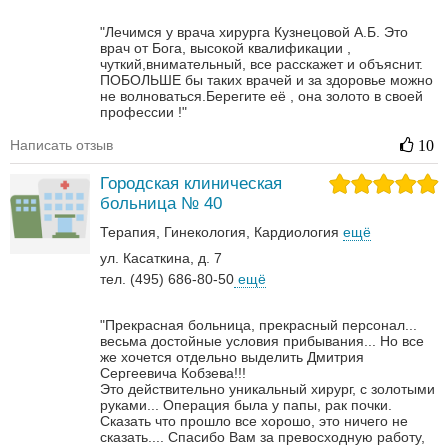
"Лечимся у врача хирурга Кузнецовой А.Б. Это
врач от Бога, высокой квалификации ,
чуткий,внимательный, все расскажет и объяснит.
ПОБОЛЬШЕ бы таких врачей и за здоровье можно
не волноваться.Берегите её , она золото в своей
профессии !"
Написать отзыв
10
Городская клиническая
больница № 40
Терапия
Гинекология
Кардиология
ещё
ул. Касаткина, д. 7
тел. (495) 686-80-50
ещё
"Прекрасная больница, прекрасный персонал...
весьма достойные условия прибывания... Но все
же хочется отдельно выделить Дмитрия
Сергеевича Кобзева!!!
Это действительно уникальный хирург, с золотыми
руками... Операция была у папы, рак почки.
Сказать что прошло все хорошо, это ничего не
сказать....
Спасибо Вам за превосходную работу,