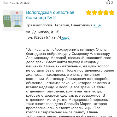
Написать отзыв
2
Вологодская областная
больница № 2
Травматология
Терапия
Гинекология
ещё
ул. Данилова, д. 15
тел. (8202) 57-79-74
ещё
"Выписана из нейрохирургии в пятницу. Очень
благодарна нейрохирургу Смирнову Александру
Леонидовичу. Молодой, красивый, знающий свое
дело врач. Умеет найти подход к каждому
пациенту. Очень внимательный, ни один вопрос
не оставит без ответа. После поставленного ранее
диагноза я находилась в очень угнетенном
состоянии. Александр Леонидович все подробно
обьяснил, назначил лечение, которое помогло и
вселил надежду. И вообще все врачи на этом
отделении грамотные, компетентные люди,
которые стараются сделать все возможное. В
отделении чисто, уютно.Медицинский персонал
тоже знает свое дело.Спасибо Марии, которая
профессионально ставит капельницы, Оле,
которая старательно мыла палату. Очень
доброжелательны женщины на физиопроцедурах