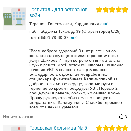
Госпиталь для ветеранов
войн
Терапия
Гинекология
Кардиология
ещё
наб. Габдуллы Тукая, д. 39 (Старый город 8/25)
тел. (8552) 79-30-07
ещё
"Всем доброго здоровья! В интернете нашла
контакты заведующего физиотерапевтических
услуг Шакиров И., при встрече он внимательно
изучил ренген моей пяточной шпоры и назначил
лечение УВТ-5 сеансов, лазер-5 сеансов.
Благодарность отдельная медработнику
стационара физиокабинета Калимуллиной за
доброе, отзывчивое сердце, золотые руки и
терпение во время процедуры УВТ. Первые 2
процедуры я ревела, больно, но сейчас я хожу.
Прошу руководство обязательно поощрить
медработника Калимуллину. Спасибо огромное
всем от Елены Нурыевой."
Написать отзыв
3
Городская больница № 5