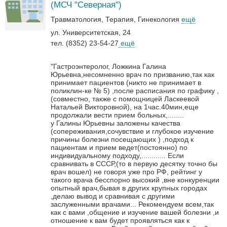
(МСЧ "Северная")
Травматология
Терапия
Гинекология
ещё
ул. Университетская, 24
тел. (8352) 23-54-27
ещё
"Гастроэнтеролог, Ложкина Галина
Юрьевна,несомненно врач по призванию,так как
принимает пациентов (никто не принимает в
поликлин-ке № 5) ,после расписания по графику ,
(совместно, также с помощницей Ласкеевой
Натальей Викторовной), на 1час.40мин,еще
продолжали вести прием больных,........
у Галины Юрьевны заложены качества
(сопереживания,сочувствие и глубокое изучение
причины болезни посещающих ) ,подход к
пациентам и прием ведет(постоянно) по
индивидуальному подходу,............
Если
сравнивать в СССР,(то в первую десятку точно бы
врач вошел) не говоря уже про РФ, рейтинг у
такого врача бесспорно высокий ,вне конкуренции
опытный врач,бывая в других крупных городах
,делаю вывод и сравнивая с другими
заслуженными врачами...
Рекомендуем всем,так
как с вами ,общение и изучение вашей болезни ,и
отношение к вам будет проявляться как к