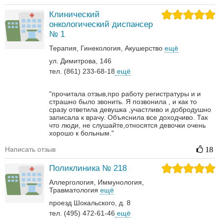
Клинический
онкологический диспансер
№ 1
Терапия
Гинекология
Акушерство
ещё
ул. Димитрова, 146
тел. (861) 233-68-18
ещё
"прочитала отзыв,про работу регистратуры и и
страшно было звонить. Я позвонила , и как то
сразу ответила девушка ,участливо и добродушно
записала к врачу. Объяснила все доходчиво. Так
что люди, не слушайте,относятся девочки очень
хорошо к больным."
Написать отзыв
18
Поликлиника № 218
Аллергология
Иммунология
Травматология
ещё
проезд Шокальского, д. 8
тел. (495) 472-61-46
ещё