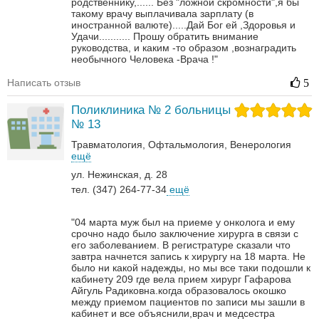
родственнику,......
Без "ложной скромности",я бы
такому врачу выплачивала зарплату (в
иностранной валюте).....Дай Бог ей ,Здоровья и
Удачи...........
Прошу обратить внимание
руководства, и каким -то образом ,вознаградить
необычного Человека -Врача !"
Написать отзыв
5
Поликлиника № 2 больницы
№ 13
Травматология
Офтальмология
Венерология‎
ещё
ул. Нежинская, д. 28
тел. (347) 264-77-34
ещё
"04 марта муж был на приеме у онколога и ему
срочно надо было заключение хирурга в связи с
его заболеванием. В регистратуре сказали что
завтра начнется запись к хирургу на 18 марта. Не
было ни какой надежды, но мы все таки подошли к
кабинету 209 где вела прием хирург Гафарова
Айгуль Радиковна.когда образовалось окошко
между приемом пациентов по записи мы зашли в
кабинет и все объяснили,врач и медсестра