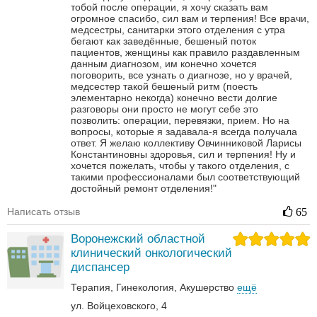
тобой после операции, я хочу сказать вам
огромное спасибо, сил вам и терпения! Все врачи,
медсестры, санитарки этого отделения с утра
бегают как заведённые, бешеный поток
пациентов, женщины как правило раздавленным
данным диагнозом, им конечно хочется
поговорить, все узнать о диагнозе, но у врачей,
медсестер такой бешеный ритм (поесть
элементарно некогда) конечно вести долгие
разговоры они просто не могут себе это
позволить: операции, перевязки, прием. Но на
вопросы, которые я задавала-я всегда получала
ответ. Я желаю коллективу Овчинниковой Ларисы
Константиновны здоровья, сил и терпения! Ну и
хочется пожелать, чтобы у такого отделения, с
такими профессионалами был соответствующий
достойный ремонт отделения!"
Написать отзыв
65
Воронежский областной
клинический онкологический
диспансер
Терапия
Гинекология
Акушерство
ещё
ул. Войцеховского, 4