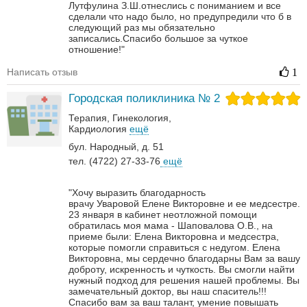
Лутфулина З.Ш.отнеслись с пониманием и все
сделали что надо было, но предупредили что б в
следующий раз мы обязательно
записались.Спасибо большое за чуткое
отношение!"
Написать отзыв
1
Городская поликлиника № 2
Терапия
Гинекология
Кардиология
ещё
бул. Народный, д. 51
тел. (4722) 27-33-76
ещё
"Хочу выразить благодарность
врачу Уваровой Елене Викторовне и ее медсестре.
23 января в кабинет неотложной помощи
обратилась моя мама - Шаповалова О.В., на
приеме были: Елена Викторовна и медсестра,
которые помогли справиться с недугом.
Елена
Викторовна, мы сердечно благодарны Вам за вашу
доброту, искренность и чуткость. Вы смогли найти
нужный подход для решения нашей проблемы. Вы
замечательный доктор, вы наш спаситель!!!
Спасибо вам за ваш талант, умение повышать