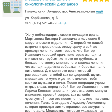
онкологический диспансер
Гинекология
Акушерство
Анестезиология
ещё
ул. Карбышева, д. 6
тел. (495) 521-46-26
ещё
"Хочу поблагодарить своего лечащего врача
Мартынова Виктора Ивановича и коллектив 6
хирургического отделения! С первой же нашей
встречи я доверилась этому врачу и сейчас
проходя лечение всем говорю, что Виктор
Иванович хороший врач, некоторые женщины
считают его грубым, хотя это не грубость, а
больше, по моему мнению, его тактика лечения,
что женщина должна собраться и бороться, а не
лить слезы. Для меня это врач, который
разговаривает с тобой как со здоровой, шутит,
спрашивает о муже и детях, отвлекает тебя
своими шутками и лечит. После операции утром
открыв глаза, перед тобой Виктор Иванович, потом
Лариса Константиновна, и пусть эта всего минута
внимания, простой вопрос: как вы себя
чувствуете? – все это несомненно влияет на этапы
лечения. Также благодарю Людмилу Алексеевну,
которая проводит химиотерапию, все аккуратно,
все по делу. Медсестры, которые ухаживают за