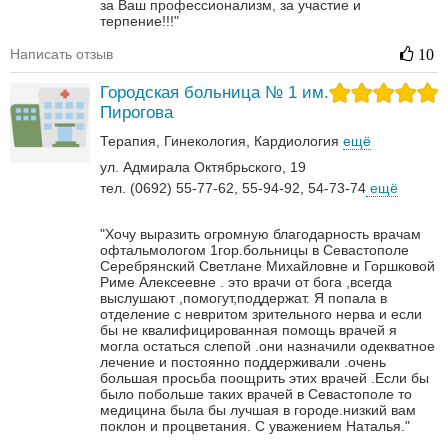
за Ваш профессионализм, за участие и
терпение!!!"
Написать отзыв
10
Городская больница № 1 им.
Пирогова
Терапия
Гинекология
Кардиология
ещё
ул. Адмирала Октябрьского, 19
тел. (0692) 55-77-62, 55-94-92, 54-73-74
ещё
"Хочу выразить огромную благодарность врачам
офтальмологом 1гор.больницы в Севастополе
Серебрянский Светлане Михайловне и Горшковой
Риме Алексеевне . это врачи от бога ,всегда
выслушают ,помогут,поддержат. Я попала в
отделение с невритом зрительного нерва и если
бы не квалифицированная помощь врачей я
могла остаться слепой .они назначили одекватное
лечение и постоянно поддерживали .очень
большая просьба поощрить этих врачей .Если бы
было побольше таких врачей в Севастополе то
медицина была бы лучшая в городе.низкий вам
поклон и процветания. С уважением Наталья."