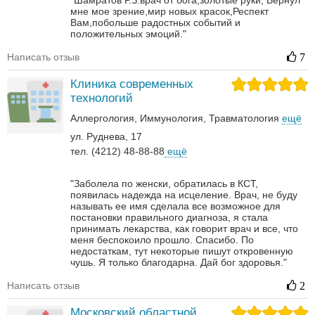
"Шамратов Р.З.врач от бога,золотые руки, Вернул
мне мое зрение,мир новых красок,Респект
Вам,побольше радостных событий и
положительных эмоций."
Написать отзыв
7
Клиника современных
технологий
Аллергология
Иммунология
Травматология
ещё
ул. Руднева, 17
тел. (4212) 48-88-88
ещё
"Заболела по женски, обратилась в КСТ,
появилась надежда на исцеление. Врач, не буду
называть ее имя сделала все возможное для
постановки правильного диагноза, я стала
принимать лекарства, как говорит врач и все, что
меня беспокоило прошло. Спасибо. По
недостаткам, тут некоторые пишут откровенную
чушь. Я только благодарна. Дай бог здоровья."
Написать отзыв
2
Московский областной