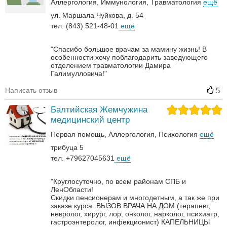
Аллергология
Иммунология
Травматология
ещё
ул. Маршала Чуйкова, д. 54
тел. (843) 521-48-01
ещё
"Спасибо большое врачам за мамину жизнь! В
особенности хочу поблагодарить заведующего
отделением травматологии Дамира
Галимулловича!"
Написать отзыв
5
Балтийская Жемчужина
медицинский центр
Первая помощь
Аллергология
Психология
ещё
трибуца 5
тел. +79627045631
ещё
"Круглосуточно, по всем районам СПБ и
ЛенОбласти!
Скидки пенсионерам и многодетным, а так же при
заказе курса.
ВЫЗОВ ВРАЧА НА ДОМ (терапевт,
невролог, хирург, лор, онколог, нарколог, психиатр,
гастроэнтеролог, инфекционист)
КАПЕЛЬНИЦЫ