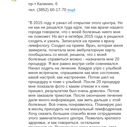
пр-т Калинин, 6
тел. (3852) 60-17-70
ещё
"В 2015 году я узнал об открытие этого центра. Но
ни как не решался туда идти, так как врачи нашего
города говорили, что с моей болезнью никто мне
не поможет. Но вот в октябре 2015 года я решился
сходить и узнать. Записался на прием к врачу
лимфологу. Сходил на прием. Врач, которая меня
замеряла, почитала мою амбулаторную карту,
пообщалась со мной, решила, что с моей
болезнью справиться можно - назначила мне 20
процедур. Я все равно внутри себя сомневался.
Начал ходить на лечение. Каждое утро с улыбкой
меня встречали, спрашивали как мое состояние,
какой настрой, как настроение. Потом шел на
процедуру и тоже с улыбкой. После 20 процедур
мне показали фото с каким отеком я к ним
пришел, результатом был очень доволен. Потом
мне заказали трикотаж. После окончание лечение
дали много информации, как жить дальше с этой
болезнью. Всё очень понравилось. Планирую раз
в месяц приходить на мануальный лимфодренаж.
Хочу сказать большое спасибо всем сотрудникам
этого замечательного центра. Пожелать крепкого
здоровье, и как говориться, остальное