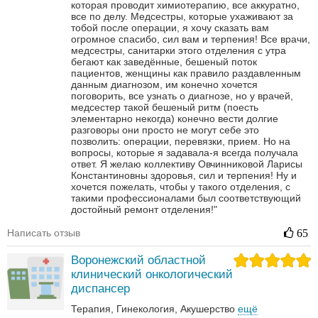
которая проводит химиотерапию, все аккуратно,
все по делу. Медсестры, которые ухаживают за
тобой после операции, я хочу сказать вам
огромное спасибо, сил вам и терпения! Все врачи,
медсестры, санитарки этого отделения с утра
бегают как заведённые, бешеный поток
пациентов, женщины как правило раздавленным
данным диагнозом, им конечно хочется
поговорить, все узнать о диагнозе, но у врачей,
медсестер такой бешеный ритм (поесть
элементарно некогда) конечно вести долгие
разговоры они просто не могут себе это
позволить: операции, перевязки, прием. Но на
вопросы, которые я задавала-я всегда получала
ответ. Я желаю коллективу Овчинниковой Ларисы
Константиновны здоровья, сил и терпения! Ну и
хочется пожелать, чтобы у такого отделения, с
такими профессионалами был соответствующий
достойный ремонт отделения!"
Написать отзыв
65
Воронежский областной
клинический онкологический
диспансер
Терапия
Гинекология
Акушерство
ещё