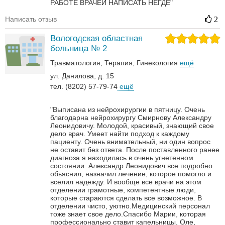
РАБОТЕ ВРАЧЕЙ НАПИСАТЬ НЕГДЕ"
Написать отзыв
2
Вологодская областная
больница № 2
Травматология
Терапия
Гинекология
ещё
ул. Данилова, д. 15
тел. (8202) 57-79-74
ещё
"Выписана из нейрохирургии в пятницу. Очень
благодарна нейрохирургу Смирнову Александру
Леонидовичу. Молодой, красивый, знающий свое
дело врач. Умеет найти подход к каждому
пациенту. Очень внимательный, ни один вопрос
не оставит без ответа. После поставленного ранее
диагноза я находилась в очень угнетенном
состоянии. Александр Леонидович все подробно
обьяснил, назначил лечение, которое помогло и
вселил надежду. И вообще все врачи на этом
отделении грамотные, компетентные люди,
которые стараются сделать все возможное. В
отделении чисто, уютно.Медицинский персонал
тоже знает свое дело.Спасибо Марии, которая
профессионально ставит капельницы, Оле,