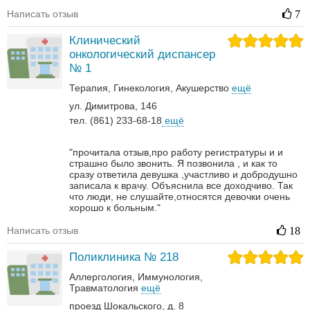
Написать отзыв
7
Клинический
онкологический диспансер
№ 1
Терапия
Гинекология
Акушерство
ещё
ул. Димитрова, 146
тел. (861) 233-68-18
ещё
"прочитала отзыв,про работу регистратуры и и
страшно было звонить. Я позвонила , и как то
сразу ответила девушка ,участливо и добродушно
записала к врачу. Объяснила все доходчиво. Так
что люди, не слушайте,относятся девочки очень
хорошо к больным."
Написать отзыв
18
Поликлиника № 218
Аллергология
Иммунология
Травматология
ещё
проезд Шокальского, д. 8