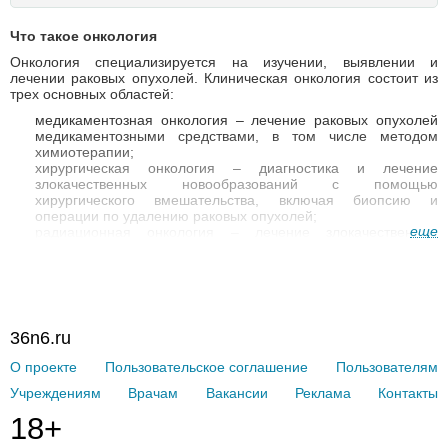
Что такое онкология
Онкология специализируется на изучении, выявлении и
лечении раковых опухолей. Клиническая онкология состоит из
трех основных областей:
медикаментозная онкология – лечение раковых опухолей
медикаментозными средствами, в том числе методом
химиотерапии;
хирургическая онкология – диагностика и лечение
злокачественных новообразований с помощью
хирургического вмешательства, включая биопсию и
операции по удалению раковых опухолей;
еще
радиационная онкология – лечение злокачественных
опухолей с помощью ионизирующей радиации.
Онкология включает в себя большое количество различных
направлений. Поскольку злокачественный процесс может
развиться практически в любой части тела,
врачи онкологи
предпочитают специализироваться в определенной области,
36n6.ru
например, лечением рака крови занимаются онкогематологи, а
лечением раковых опухолей женской репродуктивной системы
О проекте
Пользовательское соглашение
Пользователям
– онкогинекологи. Кроме этого, в онкологии существуют врачи,
которые специализируются на конкретном виде
Учреждениям
Врачам
Вакансии
Реклама
Контакты
противоопухолевого лечения – онкохирурги, химиотерапевты,
радиологи и др.
18+
Какие медицинские учреждения занимаются онкологией