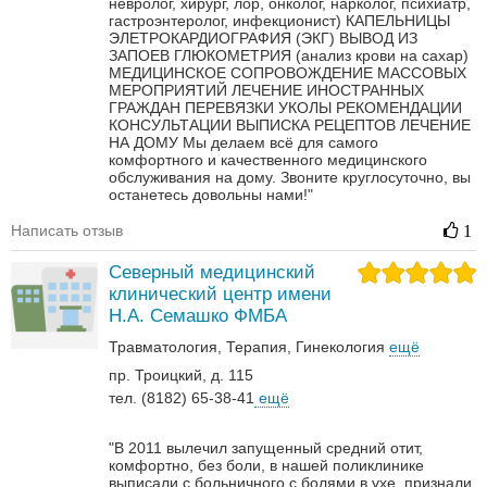
невролог, хирург, лор, онколог, нарколог, психиатр,
гастроэнтеролог, инфекционист)
КАПЕЛЬНИЦЫ
ЭЛЕТРОКАРДИОГРАФИЯ (ЭКГ)
ВЫВОД ИЗ
ЗАПОЕВ
ГЛЮКОМЕТРИЯ (анализ крови на сахар)
МЕДИЦИНСКОЕ СОПРОВОЖДЕНИЕ МАССОВЫХ
МЕРОПРИЯТИЙ
ЛЕЧЕНИЕ ИНОСТРАННЫХ
ГРАЖДАН
ПЕРЕВЯЗКИ
УКОЛЫ
РЕКОМЕНДАЦИИ
КОНСУЛЬТАЦИИ
ВЫПИСКА РЕЦЕПТОВ
ЛЕЧЕНИЕ
НА ДОМУ
Мы делаем всё для самого
комфортного и качественного медицинского
обслуживания на дому. Звоните круглосуточно, вы
останетесь довольны нами!"
Написать отзыв
1
Северный медицинский
клинический центр имени
Н.А. Семашко ФМБА
Травматология
Терапия
Гинекология
ещё
пр. Троицкий, д. 115
тел. (8182) 65-38-41
ещё
"В 2011 вылечил запущенный средний отит,
комфортно, без боли, в нашей поликлинике
выписали с больничного с болями в ухе, признали,