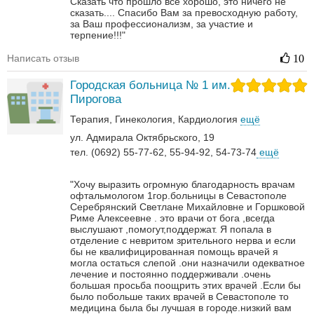
Сказать что прошло все хорошо, это ничего не
сказать....
Спасибо Вам за превосходную работу,
за Ваш профессионализм, за участие и
терпение!!!"
Написать отзыв
10
Городская больница № 1 им.
Пирогова
Терапия
Гинекология
Кардиология
ещё
ул. Адмирала Октябрьского, 19
тел. (0692) 55-77-62, 55-94-92, 54-73-74
ещё
"Хочу выразить огромную благодарность врачам
офтальмологом 1гор.больницы в Севастополе
Серебрянский Светлане Михайловне и Горшковой
Риме Алексеевне . это врачи от бога ,всегда
выслушают ,помогут,поддержат. Я попала в
отделение с невритом зрительного нерва и если
бы не квалифицированная помощь врачей я
могла остаться слепой .они назначили одекватное
лечение и постоянно поддерживали .очень
большая просьба поощрить этих врачей .Если бы
было побольше таких врачей в Севастополе то
медицина была бы лучшая в городе.низкий вам