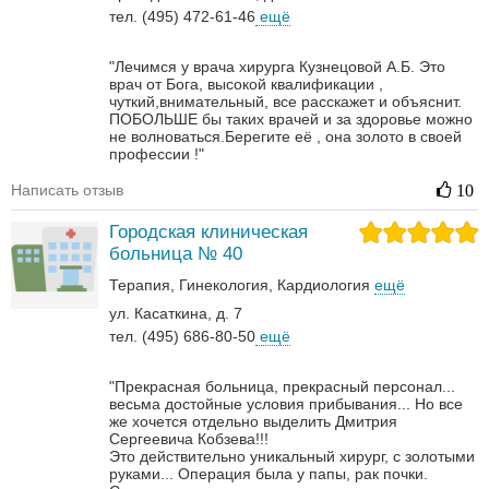
тел. (495) 472-61-46
ещё
"Лечимся у врача хирурга Кузнецовой А.Б. Это
врач от Бога, высокой квалификации ,
чуткий,внимательный, все расскажет и объяснит.
ПОБОЛЬШЕ бы таких врачей и за здоровье можно
не волноваться.Берегите её , она золото в своей
профессии !"
Написать отзыв
10
Городская клиническая
больница № 40
Терапия
Гинекология
Кардиология
ещё
ул. Касаткина, д. 7
тел. (495) 686-80-50
ещё
"Прекрасная больница, прекрасный персонал...
весьма достойные условия прибывания... Но все
же хочется отдельно выделить Дмитрия
Сергеевича Кобзева!!!
Это действительно уникальный хирург, с золотыми
руками... Операция была у папы, рак почки.