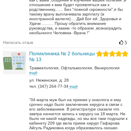
как с вами ,общение и изучение вашей болезни ,и
отношение к вам будет проявляться как к
родственнику,......
Без "ложной скромности",я бы
такому врачу выплачивала зарплату (в
иностранной валюте).....Дай Бог ей ,Здоровья и
Удачи...........
Прошу обратить внимание
руководства, и каким -то образом ,вознаградить
необычного Человека -Врача !"
Написать отзыв
5
Поликлиника № 2 больницы
№ 13
Травматология
Офтальмология
Венерология‎
ещё
ул. Нежинская, д. 28
тел. (347) 264-77-34
ещё
"04 марта муж был на приеме у онколога и ему
срочно надо было заключение хирурга в связи с
его заболеванием. В регистратуре сказали что
завтра начнется запись к хирургу на 18 марта. Не
было ни какой надежды, но мы все таки подошли к
кабинету 209 где вела прием хирург Гафарова
Айгуль Радиковна.когда образовалось окошко