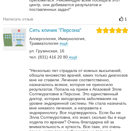
приложиться. Рекомендую всем посещать этот
центр, они добиваются результатов и
поставленных задач!"
Написать отзыв
1
Сеть клиник "Персона"
Аллергология
Иммунология
Травматология
ещё
ул. Грузинская, 16
тел. (831) 416 20 80
ещё
"Несколько лет страдала от кожных высыпаний,
обошла множество врачей, каких только диагнозов
мне не ставили. Лечение соответственно,
назначалось всякое, которое не приносило
результатов. Попала на прием к Апазовой Элле
Солтмуратовне в Персоне. Это единственный
доктор, которая заподозрила заболевание на
уровне эндокринной системы. Не стала назначать
мне никакого лечения, а направила к
эндокринологу. Все подтвердилось. Если бы не
Элла Солтмуротовна, кто знает, сколько бы я еще
ходила по врачам? Очень благодарна ей за
внимательность и чуткость. Все-таки, это очень