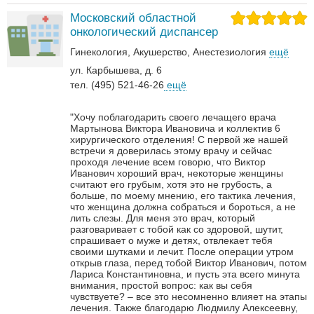
Московский областной
онкологический диспансер
Гинекология
Акушерство
Анестезиология
ещё
ул. Карбышева, д. 6
тел. (495) 521-46-26
ещё
"Хочу поблагодарить своего лечащего врача
Мартынова Виктора Ивановича и коллектив 6
хирургического отделения! С первой же нашей
встречи я доверилась этому врачу и сейчас
проходя лечение всем говорю, что Виктор
Иванович хороший врач, некоторые женщины
считают его грубым, хотя это не грубость, а
больше, по моему мнению, его тактика лечения,
что женщина должна собраться и бороться, а не
лить слезы. Для меня это врач, который
разговаривает с тобой как со здоровой, шутит,
спрашивает о муже и детях, отвлекает тебя
своими шутками и лечит. После операции утром
открыв глаза, перед тобой Виктор Иванович, потом
Лариса Константиновна, и пусть эта всего минута
внимания, простой вопрос: как вы себя
чувствуете? – все это несомненно влияет на этапы
лечения. Также благодарю Людмилу Алексеевну,