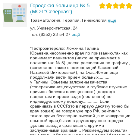
Городская больница № 5
(МСЧ "Северная")
Травматология
Терапия
Гинекология
ещё
ул. Университетская, 24
тел. (8352) 23-54-27
ещё
"Гастроэнтеролог, Ложкина Галина
Юрьевна,несомненно врач по призванию,так как
принимает пациентов (никто не принимает в
поликлин-ке № 5) ,после расписания по графику ,
(совместно, также с помощницей Ласкеевой
Натальей Викторовной), на 1час.40мин,еще
продолжали вести прием больных,........
у Галины Юрьевны заложены качества
(сопереживания,сочувствие и глубокое изучение
причины болезни посещающих ) ,подход к
пациентам и прием ведет(постоянно) по
индивидуальному подходу,............
Если
сравнивать в СССР,(то в первую десятку точно бы
врач вошел) не говоря уже про РФ, рейтинг у
такого врача бесспорно высокий ,вне конкуренции
опытный врач,бывая в других крупных городах
,делаю вывод и сравнивая с другими
заслуженными врачами...
Рекомендуем всем,так