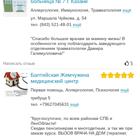
больница № 7 г. Казани
Аллергология
Иммунология
Травматология
ещё
ул. Маршала Чуйкова, д. 54
тел. (843) 521-48-01
ещё
"Спасибо большое врачам за мамину жизнь! В
особенности хочу поблагодарить заведующего
отделением травматологии Дамира
Галимулловича!"
Написать отзыв
5
Балтийская Жемчужина
медицинский центр
Первая помощь
Аллергология
Психология
ещё
трибуца 5
тел. +79627045631
ещё
"Круглосуточно, по всем районам СПБ и
ЛенОбласти!
Скидки пенсионерам и многодетным, а так же при
заказе курса.
ВЫЗОВ ВРАЧА НА ДОМ (терапевт,