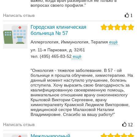
важно, когда врач разбирается не только в
вопросах своего профиля."
Написать отзыв
1
Городская клиническая
больница № 57
Аллергология
Иммунология
Терапия
ещё
ул. 11-я Парковая, д. 32/61
тел. (495) 465-83-52
ещё
"Онкология - тяжелое заболевание. В 57 - ой
больнице я прошла облучение, химиотерапию. На
данный момент наступило улучшение, болезнь
отступила. Хочу выразить свою благодарность за
квалифицированную своевременную помощь,
внимательное отношение врачу онкогинекологу
Крыловой Виктории Сергеевне, врачу
химиотерапевту Крамской Людмиле Викторовне,
медицинской сестре Малаховой Наталии
Владимировне. Спасибо за вашу работу!"
Написать отзыв
12
Международный