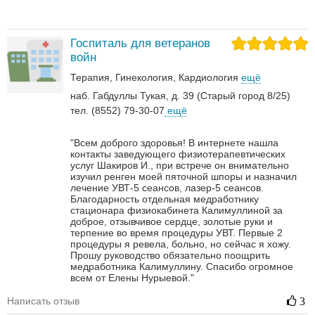
Госпиталь для ветеранов
войн
Терапия
Гинекология
Кардиология
ещё
наб. Габдуллы Тукая, д. 39 (Старый город 8/25)
тел. (8552) 79-30-07
ещё
"Всем доброго здоровья! В интернете нашла
контакты заведующего физиотерапевтических
услуг Шакиров И., при встрече он внимательно
изучил ренген моей пяточной шпоры и назначил
лечение УВТ-5 сеансов, лазер-5 сеансов.
Благодарность отдельная медработнику
стационара физиокабинета Калимуллиной за
доброе, отзывчивое сердце, золотые руки и
терпение во время процедуры УВТ. Первые 2
процедуры я ревела, больно, но сейчас я хожу.
Прошу руководство обязательно поощрить
медработника Калимуллину. Спасибо огромное
всем от Елены Нурыевой."
Написать отзыв
3