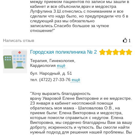
между приемом пациентов по записи мы зашли в
кабинет и все объяснили,врач и медсестра
Лутфулина З.Ш.отнеслись с пониманием и все
сделали что надо было, но предупредили что б в
следующий раз мы обязательно
записались.Спасибо большое за чуткое
отношение!"
Написать отзыв
1
Городская поликлиника № 2
Терапия
Гинекология
Кардиология
ещё
бул. Народный, д. 51
тел. (4722) 27-33-76
ещё
"Хочу выразить благодарность
врачу Уваровой Елене Викторовне и ее медсестре.
23 января в кабинет неотложной помощи
обратилась моя мама - Шаповалова О.В., на
приеме были: Елена Викторовна и медсестра,
которые помогли справиться с недугом.
Елена
Викторовна, мы сердечно благодарны Вам за вашу
доброту, искренность и чуткость. Вы смогли найти
нужный подход для решения нашей проблемы. Вы