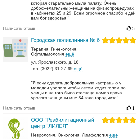
которая старательно мыла палату. Очень
доброжелательны женщины на физиопроцедурах
в кабинетах 25 и 29. Всем огромное спасибо и дай
вам бог здоровья."
Написать отзыв
5
Городская поликлиника № 6
Терапия
Гинекология
Офтальмология
ещё
ул. Ярославского, д. 18
тел. (3022) 31-27-69
ещё
"Я хочу сделать добровольную кастрацыю у
молодои уролога чтобы летом ходит голом по
улицы и не гого было стеснаца номер врача
уролога женщины мне 54 года город чита"
Написать отзыв
1
ООО "Реабилитационный
центр "ЛИЛЕЯ"
Неврология‎
Онкология‎
Лимфология
ещё