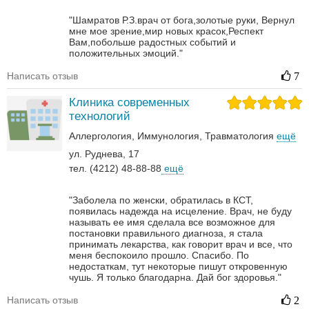
"Шамратов Р.З.врач от бога,золотые руки, Вернул
мне мое зрение,мир новых красок,Респект
Вам,побольше радостных событий и
положительных эмоций."
Написать отзыв
7
Клиника современных
технологий
Аллергология
Иммунология
Травматология
ещё
ул. Руднева, 17
тел. (4212) 48-88-88
ещё
"Заболела по женски, обратилась в КСТ,
появилась надежда на исцеление. Врач, не буду
называть ее имя сделала все возможное для
постановки правильного диагноза, я стала
принимать лекарства, как говорит врач и все, что
меня беспокоило прошло. Спасибо. По
недостаткам, тут некоторые пишут откровенную
чушь. Я только благодарна. Дай бог здоровья."
Написать отзыв
2