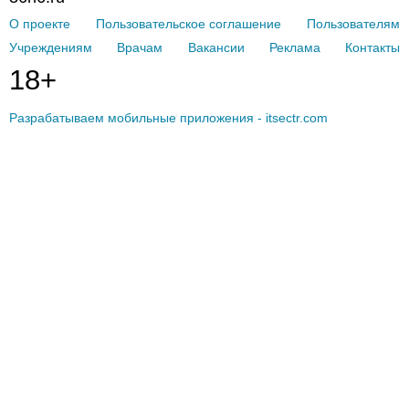
неба, губ и слизистой оболочки полости рта;
челюстно-лицевая радиология – рентгенологическое
О проекте
Пользовательское соглашение
Пользователям
исследование и интерпретация его результатов с целью
выявления заболеваний челюстно-лицевых структур;
Учреждениям
Врачам
Вакансии
Реклама
Контакты
пародонтология – исследование, диагностика и лечение
18+
болезней пародонта (околозубных тканей);
детская стоматология – выявление и лечение врожденных и
приобретенных болезней челюстно-лицевых структур у
Разрабатываем мобильные приложения - itsectr.com
детей.
Какие медицинские учреждения занимаются
стоматологией
Стоматологией занимаются частные и бюджетные
стоматологические поликлиники, а также другие лечебно-
профилактические учреждения, в которых функционируют
стоматологические отделения или кабинеты
врача стоматолога
(многопрофильные поликлиники, центральные районные
больницы). Кроме этого кабинеты стоматолога могут работать
на промышленных предприятиях и в учебных заведениях. Если
пациент нуждается в профессиональной хирургической помощи
для решения стоматологических проблем, он
госпитализируется в стационар отделения челюстно-лицевой
хирургии. Высокотехнологичная стоматологическая помощь
оказывается в крупных стоматологических центрах, а также в
клиниках, функционирующих на базе медицинских институтов,
университетов, академий.
Консультация врача стоматолога
может быть необходима в