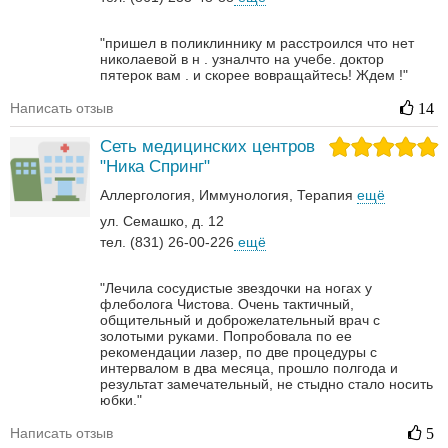
"пришел в поликлиннику м расстроился что нет
николаевой в н . узналчто на учебе. доктор
пятерок вам . и скорее вовращайтесь! Ждем !"
Написать отзыв
14
Сеть медицинских центров
"Ника Спринг"
Аллергология
Иммунология
Терапия
ещё
ул. Семашко, д. 12
тел. (831) 26-00-226
ещё
"Лечила сосудистые звездочки на ногах у
флеболога Чистова. Очень тактичный,
общительный и доброжелательный врач с
золотыми руками. Попробовала по ее
рекомендации лазер, по две процедуры с
интервалом в два месяца, прошло полгода и
результат замечательный, не стыдно стало носить
юбки."
Написать отзыв
5