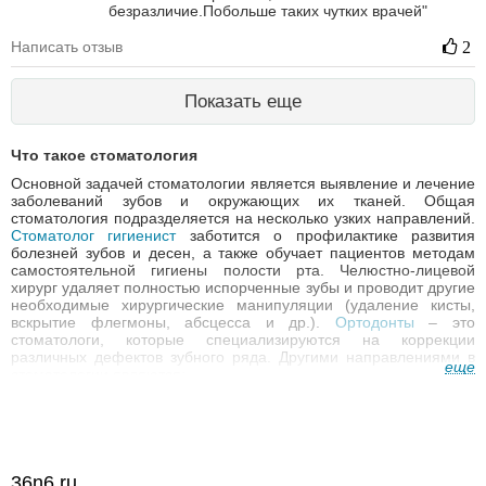
безразличие.Побольше таких чутких врачей"
Написать отзыв
2
Показать еще
Что такое стоматология
Основной задачей стоматологии является выявление и лечение
заболеваний зубов и окружающих их тканей. Общая
стоматология подразделяется на несколько узких направлений.
Стоматолог гигиенист
заботится о профилактике развития
болезней зубов и десен, а также обучает пациентов методам
самостоятельной гигиены полости рта. Челюстно-лицевой
хирург удаляет полностью испорченные зубы и проводит другие
необходимые хирургические манипуляции (удаление кисты,
вскрытие флегмоны, абсцесса и др.).
Ортодонты
– это
стоматологи, которые специализируются на коррекции
различных дефектов зубного ряда. Другими направлениями в
еще
стоматологии являются:
эндодонтия – изучение, диагностика и лечение заболеваний
пульпы зуба и корневых каналов;
патология полости рта – изучение, выявление и лечение
врожденных пороков развития, травм, опухолей и других
болезней зубов, десен, слюнных желез, челюстей, языка,
36n6.ru