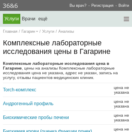
Вы врач?
Регистрация
Войти
Услуги
Врачи
ещё
Главная
/
Гагарин
/
Услуги
/
Анализы
Комплексные лабораторные
исследования цены в Гагарине
Комплексные лабораторные исследования цена в
Гагарине
, цены на анализы Комплексные лабораторные
исследования цена не указана, адрес не указан, запись на
услугу, отзывы пациентов медицинских клиник.
цена не
Torch-комплекс
указана
цена не
Андрогенный профиль
указана
цена не
Биохимические пробы печени
указана
цена не
Биохимия крови (оценка функции почек)