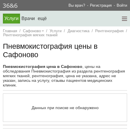
Вы врач?
Регистрация
Войти
Услуги
Врачи
ещё
Главная
/
Сафоново
/
Услуги
/
Диагностика
/
Рентгенография
/
Рентгенография мягких тканей
Пневмокистография цены в
Сафоново
Пневмокистография цена в Сафоново
, цены на
обследования Пневмокистография из раздела рентгенография
мягких тканей, рентгенография, цена не указана, адрес не
указан, запись на услугу, отзывы пациентов медицинских
клиник.
Данных при поиске не обнаружено