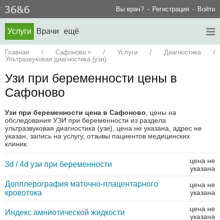
Вы врач?
Регистрация
Войти
Услуги
Врачи
ещё
Главная
/
Сафоново
/
Услуги
/
Диагностика
/
Ультразвуковая диагностика (узи)
Узи при беременности цены в
Сафоново
Узи при беременности цена в Сафоново
, цены на
обследования УЗИ при беременности из раздела
ультразвуковая диагностика (узи), цена не указана, адрес не
указан, запись на услугу, отзывы пациентов медицинских
клиник.
цена не
3d / 4d узи при беременности
указана
Допплерография маточно-плацентарного
цена не
кровотока
указана
цена не
Индекс амниотической жидкости
указана