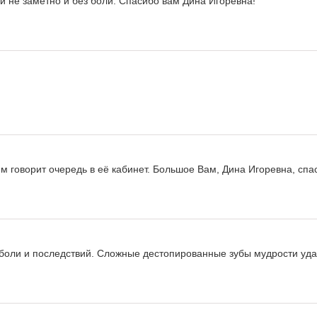
и не заметно и без боли. Спасибо вам Дина Игоревна!
м говорит очередь в её кабинет. Большое Вам, Дина Игоревна, спа
 боли и последствий. Сложные дестопированные зубы мудрости уд