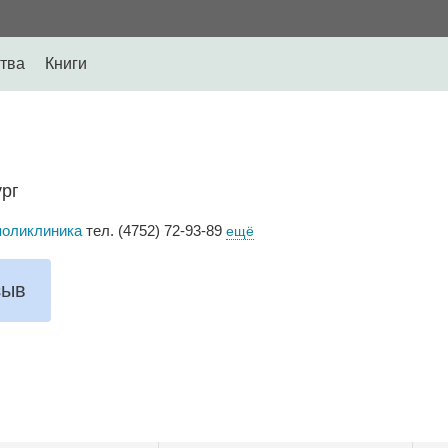
тва
Книги
ург
поликлиника
тел. (4752) 72-93-89
ещё
зыв