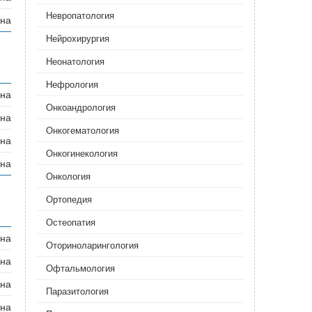
Невропатология
ана
Нейрохирургия
Неонатология‎
Нефрология‎
ана
Онкоандрология
ана
Онкогематология‎
ана
Онкогинекология‎
ана
Онкология‎
Ортопедия‎
Остеопатия
ана
Оториноларингология
ана
Офтальмология
ана
Паразитология‎
ана