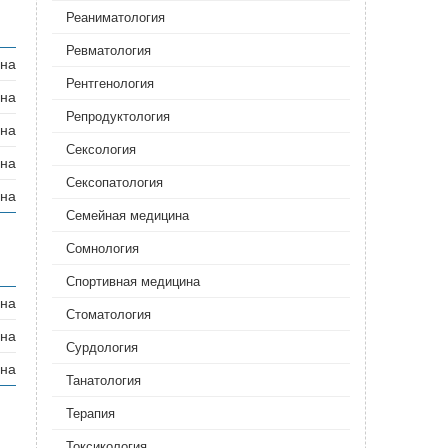
Реаниматология‎
Ревматология‎
ана
Рентгенология
ана
Репродуктология
ана
Сексология
ана
Сексопатология
ана
Семейная медицина
Сомнология
Спортивная медицина
ана
Стоматология
ана
Сурдология
ана
Танатология
Терапия
Токсикология