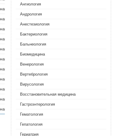
Ангиология
ана
Андрология‎
ана
Анестезиология
ана
Бактериология
ана
Бальнеология
ана
Биомедицина
ана
Венерология‎
ана
Вертебрология
ана
Вирусология
ана
Восстановительная медицина
ана
Гастроэнтерология
ана
Гематология‎
Гепатология
Гериатрия