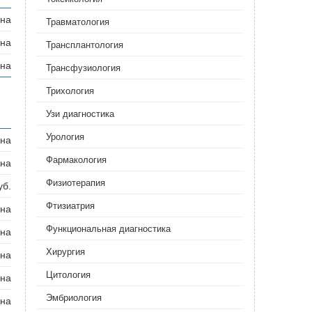
ана
Травматология
ана
Трансплантология
ана
Трансфузиология
Трихология
Узи диагностика
Урология
ана
Фармакология
ана
Физиотерапия
уб.
Фтизиатрия‎
ана
Функциональная диагностика
ана
Хирургия‎
ана
Цитология
ана
Эмбриология
ана