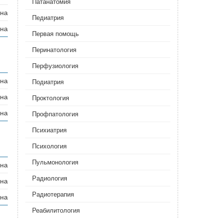
Патанатомия
ана
Педиатрия
ана
Первая помощь
Перинатология‎
Перфузиология
ана
Подиатрия
ана
Проктология
ана
Профпатология
Психиатрия
Психология
Пульмонология‎
ана
Радиология‎
ана
Радиотерапия
ана
Реабилитология‎