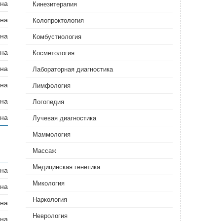
ана
Кинезитерапия
ана
Колопроктология
ана
Комбустиология
ана
Косметология
ана
Лабораторная диагностика
ана
Лимфология
ана
Логопедия
ана
Лучевая диагностика
Маммология
Массаж
Медицинская генетика‎
ана
Микология
ана
Наркология
ана
Неврология‎
ана