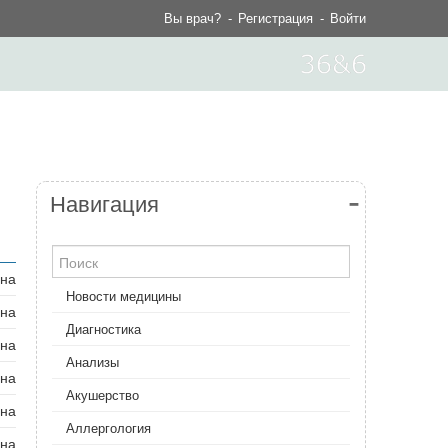
Вы врач?
Регистрация
Войти
Навигация
ана
Новости медицины
ана
Диагностика
ана
Анализы
ана
Акушерство
ана
Аллергология
ана