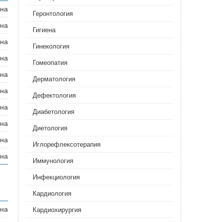
ана
Геронтология
ана
Гигиена
ана
Гинекология
ана
Гомеопатия
ана
Дерматология‎
ана
Дефектология‎
ана
Диабетология
ана
Диетология
ана
Иглорефлексотерапия
ана
Иммунология
Инфекциология
Кардиология
ана
Кардиохирургия