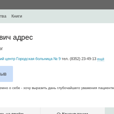
тва
Книги
вич адрес
ог
ий центр Городская больница № 9
тел. (8352) 23-49-13
ещё
зыв
емно о себе - хочу выразить дань глубочайшего уважения пациентк