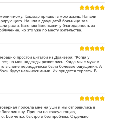
 менингиому. Кошмар пришел в мою жизнь. Начали
перирующего. Нашли в двадцатой больнице зав.
али расти. Евгению Евгеньевичу благодарность за
блучение, но это уже по месту жительства.
ерацию простой цитатой из Драйзера: "Когда у
у лет, но мои надежды развеялись. Когда мы с мужем
что в спине периодически были болевые ощущения. А
 боли будут невыносимыми. Их придется терпеть. В
говерная присела мне на уши и мы отправились в
 к Завалишину. Пришли на консультацию,
ю. Все четко, быстро и без проблем. Отдельно