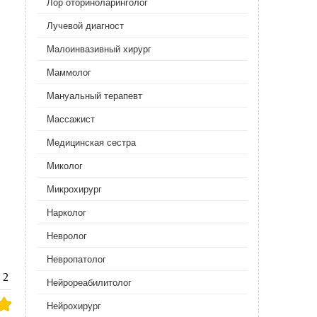
Лор оториноларинголог
Лучевой диагност
Малоинвазивный хирург
Маммолог
Мануальный терапевт
Массажист
Медицинская сестра
Миколог
Микрохирург
Нарколог
Невролог
Невропатолог
2
Нейрореабилитолог
Нейрохирург