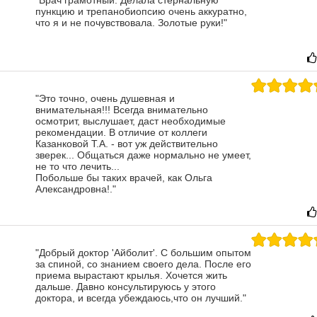
"Врач грамотный. Делала стернальную
пункцию и трепанобиопсию очень аккуратно,
что я и не почувствовала. Золотые руки!"
"Это точно, очень душевная и
внимательная!!! Всегда внимательно
осмотрит, выслушает, даст необходимые
рекомендации. В отличие от коллеги
Казанковой Т.А. - вот уж действительно
зверек... Общаться даже нормально не умеет,
не то что лечить...
Побольше бы таких врачей, как Ольга
Александровна!."
"Добрый доктор 'Айболит'. С большим опытом
за спиной, со знанием своего дела. После его
приема вырастают крылья. Хочется жить
дальше. Давно консультируюсь у этого
доктора, и всегда убеждаюсь,что он лучший."