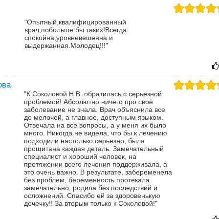
"Опытный,квалифицированный
врач,побольше бы таких!Всегда
спокойна,уровневешенна и
выдержанная.Молодец!!!"
ова
"К Соколовой Н.В. обратилась с серьезной
проблемой! Абсолютно ничего про своё
заболевание не знала. Врач объяснила все
до мелочей, а главное, доступным языком.
Отвечала на все вопросы, а у меня их было
много. Никогда не видела, что бы к лечению
подходили настолько серьезно, была
прощитана каждая деталь. Замечательный
специалист и хороший человек, на
протяжении всего лечения поддерживала, а
это очень важно. В результате, забеременела
без проблем, беременность протекала
замечательно, родила без последствий и
осложнений. Спасибо ей за здоровенькую
дочечку!! За вторым только к Соколовой!"