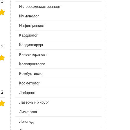
3
Иглорефлексотерапевт
Иммунолог
Инфекционист
Кардиолог
Кардиохирург
2
Кинезитерапевт
Колопроктолог
Комбустиолог
Косметолог
2
Лаборант
Лазерный хирург
Лимфолог
Логопед