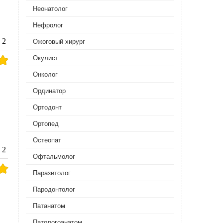
Неонатолог
Нефролог
2
Ожоговый хирург
Окулист
Онколог
Ординатор
Ортодонт
Ортопед
Остеопат
2
Офтальмолог
Паразитолог
Пародонтолог
Патанатом
Патологоанатом