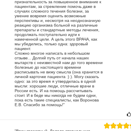
признательность за повышенное внимание к
пациентам, за стремление помочь даже в
случаях сложного течения болезни, за
умение вовремя оценить возможные
перспективы и, несмотря на неоднозначную
реакцию организма больной на различные
препараты и стандартные методы лечения,
продолжать поступательно идти к
намеченной цели. А цель этого ВРАЧА, как
мы убедились, только одна: здоровый
пациент.
Сложно многое написать в небольшом
отзыве... Долгий путь от начала наших
мытарств с неизвестной нам до того времени
болезнью до настоящего времени
расписывать не вижу смысла (она хранится в
личной карточке пациента :) ). Могу сказать
одно: за это время я утвердилась в одной
мысли: хорошие люди, отличные врачи в
России есть. И на помощь рассчитывать
стоит. И в беде мы никогда не будем одни,
пока есть такие специалисты, как Воронова
Е.В.
Спасибо за помощь!"