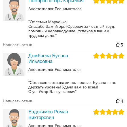
Пожаров Игорь Юрьевич
Анестезиолог
Реаниматолог
"От семьи Марченко
Спасибо Вам Игорь Юрьевич за честный труд,
помощь и неравнодушие! Успехов в вашем
трудном деле."
Написать отзыв
5
Домбаева Бусана
Ильясовна
Анестезиолог
Реаниматолог
"Согласен с отзывами полностью. Бусана - так
держать уровень! Удачи вам во всем!
С ув. Умар Эльсункаевич"
Написать отзыв
4
Евдокимов Роман
Викторович
Анестезиолог
Реаниматолог