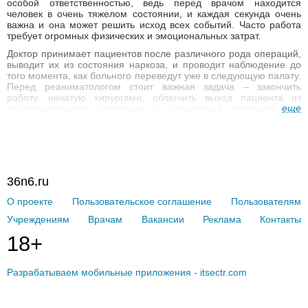
особой ответственностью, ведь перед врачом находится
человек в очень тяжелом состоянии, и каждая секунда очень
важна и она может решить исход всех событий. Часто работа
требует огромных физических и эмоциональных затрат.
Доктор принимает пациентов после различного рода операций,
выводит их из состояния наркоза, и проводит наблюдение до
того момента, как больного переведут уже в следующую палату.
Перед реаниматологом стоит важная задача – закончить
работу, начатую хирургами, облегчить выход пациента из
еще
бессознательного состояния и попытаться устранить все
осложнения, которые могут возникнуть после операции. Если
говорить в целом, то специалист заботиться о том, чтобы
организм человека приобрел прежнюю функциональность, и
стабилизировал свою деятельность.
Есть еще другие специалисты, работающие в отделении скорой
36n6.ru
помощи. В своей работе они могут сталкиваться с более
разнообразными случаями, где требуется более четкие и
О проекте
Пользовательское соглашение
Пользователям
мгновенные действия. На практике такие
врачи
встречают
случаи утопления, сердечные приступы, инфаркты, поражения
Учреждениям
Врачам
Вакансии
Реклама
Контакты
электрическим током, травматические шоки, дорожно-
транспортные происшествия и многие другие ситуации, в
18+
которых реаниматологу необходимо вернуть пострадавшего к
жизни.
Разрабатываем мобильные приложения - itsectr.com
Что необходимо, чтобы быть доктором реаниматологом
Для тех, кто решил пойти на такой нелегкий шаг, и хочет стать
специалистом, нужно сначала закончить высшее учебное