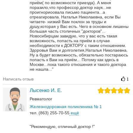
приём( по возможности приезда).
А меня
поразило,что профессор,доктор наук...не
проигнориоовала письмо пациента...а
отреагировала. Наталья Николаевна, если Вы
читаете- низкий Вам поклон за труды и
душу,которая у Вас есть. Чего в основном лишены
большая часть столичных "докторов"...
Новосибирцам завидую, что у вас есть такая
возможность, попасть на приём в случае
необходимости к ДОКТОРУ с таким отношением.
Здоровья Вам и долголетия,Наталья Николаевна.
Ну а будет возможность, обязательно постараюсь
попасть к Вам на приём... Потому как здесь в
Москве...пока такого отношения и такого доктора
не нашла..."
Написать отзыв
1
Лысенко И. Е.
Ревматолог
Железнодорожная поликлиника № 1
тел. (863) 255-70-55
ещё
"Рекомендую, отличный доктор !"