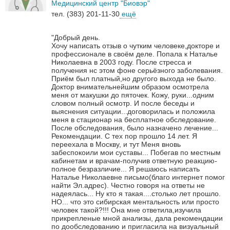
Медицинский центр "Биовэр"
тел. (383) 201-11-30
ещё
"Добрый день.
Хочу написать отзыв о чутким человеке,докторе и
профессионале в своём деле. Попала к Наталье
Николаевна в 2003 году. После стресса и
получения нс этом фоне серьёзного заболевания.
Приём был платный,но другого выхода не было.
Доктор внимательнейшим образом осмотрела
меня от макушки до пяточек. Кожу, руки...одним
словом полный осмотр. И после беседы и
выяснения ситуации...договорилась и положила
меня в стационар на бесплатное обследование.
После обследования, было назначено лечение...
Рекомендации. С тех пор прошло 14 лет. Я
переехала в Москву, и тут Меня вновь
забеспокоили мои суставы... Побегав по местным
кабинетам и врачам-получив ответную реакцию-
полное безразличие... Я решаюсь написать
Наталье Николаевне письмо(благо интернет помог
найти Эл.адрес). Честно говоря на ответы не
надеялась... Ну кто я такая....столько лет прошло.
НО... что это сибирская ментальность или просто
человек такой?!!! Она мне ответила,изучила
прикрепленые мной анализы, дала рекомендации
по дообследованию и пригласила на визуальный