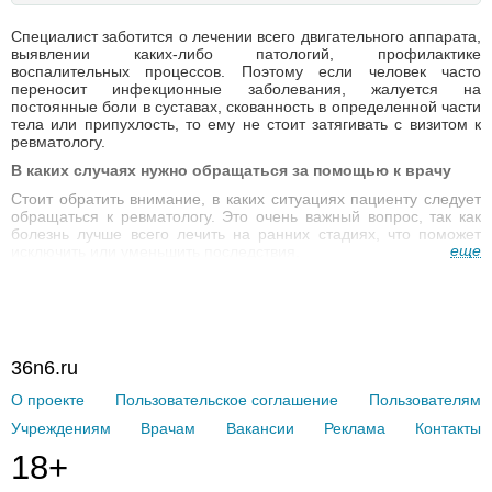
Специалист заботится о лечении всего двигательного аппарата,
выявлении каких-либо патологий, профилактике
воспалительных процессов. Поэтому если человек часто
переносит инфекционные заболевания, жалуется на
постоянные боли в суставах, скованность в определенной части
тела или припухлость, то ему не стоит затягивать с визитом к
ревматологу.
В каких случаях нужно обращаться за помощью к врачу
Стоит обратить внимание, в каких ситуациях пациенту следует
обращаться к ревматологу. Это очень важный вопрос, так как
болезнь лучше всего лечить на ранних стадиях, что поможет
еще
исключить или уменьшить последствия.
Признаки того, что вам нужно обратиться к специалисту:
Ощущение сильных болей, скованности, которая особенно
проявляется в утреннее время после сна.
Ощущается незначительная боль и отечность в области
суставов.
36n6.ru
Периодическая боль при движении в областях шеи,
позвоночника, поясницы. При ходьбе ощущается
О проекте
Пользовательское соглашение
Пользователям
дискомфорт или покалывание в коленях или других
Учреждениям
Врачам
Вакансии
Реклама
Контакты
суставах.
18+
Анализы, необходимые для установления диагноза
Чтобы показать наиболее точную картину, доктор во время