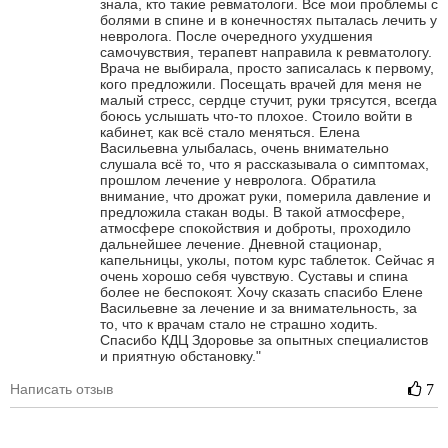
знала, кто такие ревматологи. Все мои проблемы с
болями в спине и в конечностях пыталась лечить у
невролога. После очередного ухудшения
самочувствия, терапевт направила к ревматологу.
Врача не выбирала, просто записалась к первому,
кого предложили. Посещать врачей для меня не
малый стресс, сердце стучит, руки трясутся, всегда
боюсь услышать что-то плохое. Стоило войти в
кабинет, как всё стало меняться. Елена
Васильевна улыбалась, очень внимательно
слушала всё то, что я рассказывала о симптомах,
прошлом лечение у невролога. Обратила
внимание, что дрожат руки, померила давление и
предложила стакан воды. В такой атмосфере,
атмосфере спокойствия и доброты, проходило
дальнейшее лечение. Дневной стационар,
капельницы, уколы, потом курс таблеток. Сейчас я
очень хорошо себя чувствую. Суставы и спина
более не беспокоят. Хочу сказать спасибо Елене
Васильевне за лечение и за внимательность, за
то, что к врачам стало не страшно ходить.
Спасибо КДЦ Здоровье за опытных специалистов
и приятную обстановку."
Написать отзыв
7