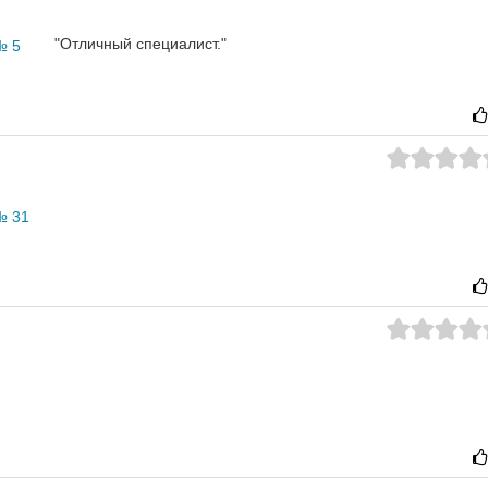
"Отличный специалист."
№ 5
№ 31