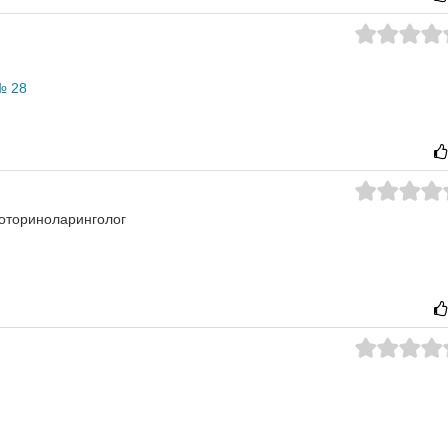
№ 28
оториноларинголог