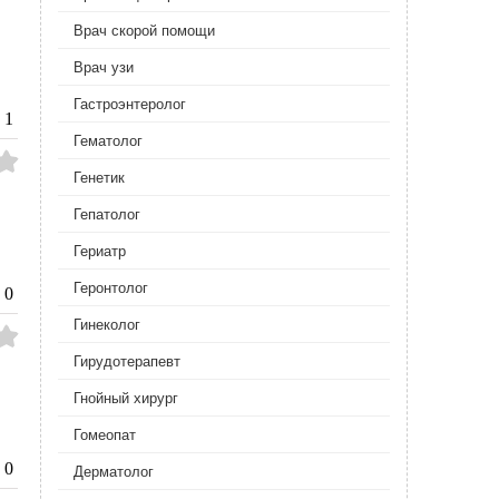
Врач скорой помощи
Врач узи
Гастроэнтеролог
1
Гематолог
Генетик
Гепатолог
Гериатр
Геронтолог
0
Гинеколог
Гирудотерапевт
Гнойный хирург
Гомеопат
0
Дерматолог