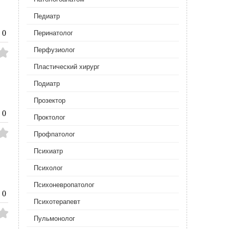
Педиатр
0
Перинатолог
Перфузиолог
Пластический хирург
Подиатр
Прозектор
0
Проктолог
Профпатолог
Психиатр
Психолог
Психоневропатолог
0
Психотерапевт
Пульмонолог