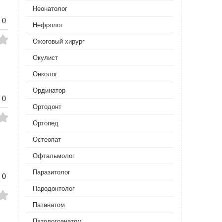
Неонатолог
0
Нефролог
Ожоговый хирург
Окулист
Онколог
Ординатор
0
Ортодонт
Ортопед
Остеопат
Офтальмолог
Паразитолог
0
Пародонтолог
Патанатом
Патологоанатом