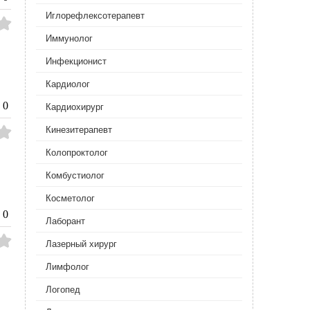
Иглорефлексотерапевт
Иммунолог
Инфекционист
Кардиолог
0
Кардиохирург
Кинезитерапевт
Колопроктолог
Комбустиолог
Косметолог
0
Лаборант
Лазерный хирург
Лимфолог
Логопед