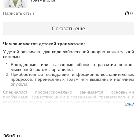
травматолог
Написать отзыв
0
Показать еще
Чем занимается детский травматолог
У детей различают два вида заболеваний опорно-двигательной
системы:
Врожденные, или вызванные сбоем в развитии костно-
мышечной системы организма.
Приобретенные вследствие инфекционно-воспалительных
процессов, перенесенных травм или вызванные наличием
опухоли.
Специалист профессионально занимается основными
проблемами, существующими в современной травматологии, к
которым относятся вопрос по изучению патогенеза в тканях и
еще
органах вследствие перенесенных травм, а также вопросами
предупреждения всевозможных осложнений. В травматологии
для решения данных вопросов используются консервативные и
оперативные методы лечения. Благодаря внедрению и
совершенствованию всевозможных конструкций и
металлических фиксаторов во время операции по соединению
36n6.ru
отломков костей, методы оперативного лечения с каждым годом