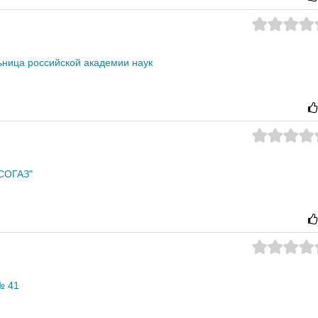
ьница российской академии наук
СОГАЗ"
№ 41