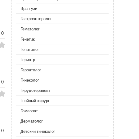
Врач узи
Гастроэнтеролог
Гематолог
0
Генетик
Гепатолог
Гериатр
Геронтолог
Гинеколог
0
Гирудотерапевт
Гнойный хирург
Гомеопат
Дерматолог
0
Детский гинеколог