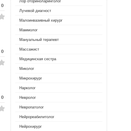
Лор оториноларинголог
0
Лучевой диагност
Малоинвазивный хирург
Маммолог
Мануальный терапевт
Массажист
0
Медицинская сестра
Миколог
Микрохирург
Нарколог
0
Невролог
Невропатолог
Нейрореабилитолог
Нейрохирург