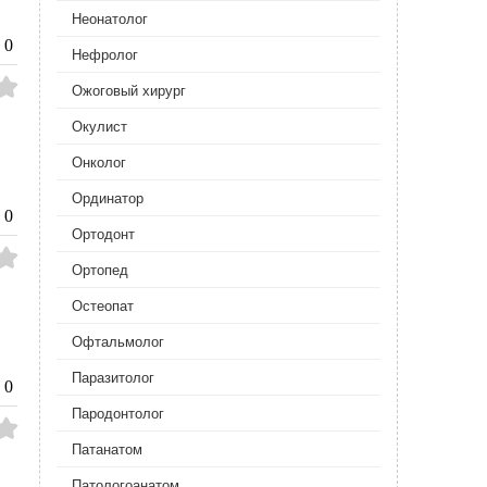
Неонатолог
0
Нефролог
Ожоговый хирург
Окулист
Онколог
Ординатор
0
Ортодонт
Ортопед
Остеопат
Офтальмолог
Паразитолог
0
Пародонтолог
Патанатом
Патологоанатом