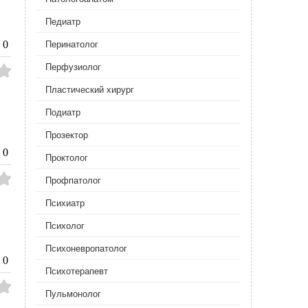
Педиатр
0
Перинатолог
Перфузиолог
Пластический хирург
Подиатр
Прозектор
0
Проктолог
Профпатолог
Психиатр
Психолог
Психоневропатолог
0
Психотерапевт
Пульмонолог