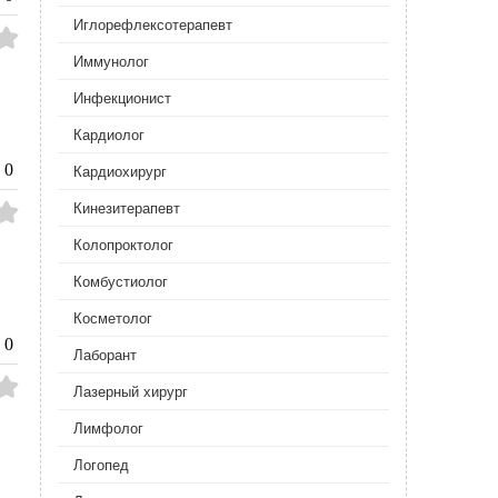
Иглорефлексотерапевт
Иммунолог
Инфекционист
Кардиолог
0
Кардиохирург
Кинезитерапевт
Колопроктолог
Комбустиолог
Косметолог
0
Лаборант
Лазерный хирург
Лимфолог
Логопед