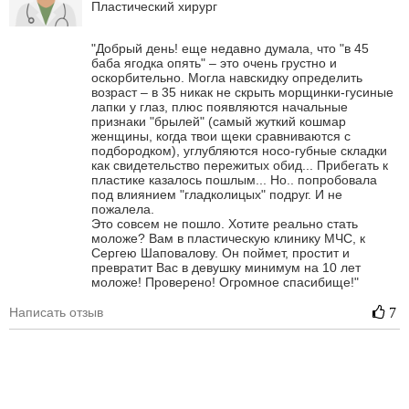
Пластический хирург
"Добрый день! еще недавно думала, что "в 45
баба ягодка опять" – это очень грустно и
оскорбительно. Могла навскидку определить
возраст – в 35 никак не скрыть морщинки-гусиные
лапки у глаз, плюс появляются начальные
признаки "брылей" (самый жуткий кошмар
женщины, когда твои щеки сравниваются с
подбородком), углубляются носо-губные складки
как свидетельство пережитых обид... Прибегать к
пластике казалось пошлым... Но.. попробовала
под влиянием "гладколицых" подруг. И не
пожалела.
Это совсем не пошло. Хотите реально стать
моложе? Вам в пластическую клинику МЧС, к
Сергею Шаповалову. Он поймет, простит и
превратит Вас в девушку минимум на 10 лет
моложе! Проверено! Огромное спасибище!"
Написать отзыв
7