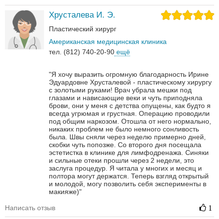
Хрусталева И. Э.
Пластический хирург
Американская медицинская клиника
тел. (812) 740-20-90
ещё
"Я хочу выразить огромную благодарность Ирине
Эдуардовне Хрусталевой - пластическому хирургу
с золотыми руками! Врач убрала мешки под
глазами и нависающие веки и чуть приподняла
брови, они у меня с детства опущены, как будто я
всегда угрюмая и грустная. Операцию проводили
под общим наркозом. Отошла от него нормально,
никаких проблем не было немного сонливость
была. Швы сняли через неделю примерно дней,
скобки чуть попозже. Со второго дня посещала
эстетистка в клинике для лимфодренажа. Синяки
и сильные отеки прошли через 2 недели, это
заслуга процедур. Я читала у многих и месяц и
полтора могут держатся. Теперь взгляд открытый
и молодой, могу позволить себя эксперименты в
макияже)"
Написать отзыв
1