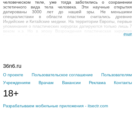
человеческом теле, уже тогда заботились о сохранении
эстетичного вида тела человека. Эти научные открытия
датированы 3000 лет до нашей эры. Не меньшими
специалистами в области пластики считались древние
Индийские и Китайские медики. На территории Европы, первые
упоминания о пластических хирургах датируются только лишь 7
веком н.э. Но в эпоху Возрождения пластическая хирургия
еще
Европы набирает обороты в развитии и становиться одной из
лучшей в практике мировой медицины того времени.
Пластическую хирургию трансформируется в отдельную
область медицины, она получает название «Хирургия красоты».
История знает немало примеров успешных операций того
времени, которые проводят пластические хирурги и в наши дни.
Такие как, липосакция, гинекомастия, исправление формы
36n6.ru
носа.
О проекте
Пользовательское соглашение
Пользователям
Какие бывают пластические операции?
Учреждениям
Врачам
Вакансии
Реклама
Контакты
Пластические операции, цель которых, придание эстетики
внешнему виду определенной области человеческого тела
18+
бывают:
подтяжка лица (ритидэктомия, фейслифтинг);
Разрабатываем мобильные приложения - itsectr.com
подтяжка бровей и кожи лба (фронтальный лифтинг);
исправление формы век (блефаропластика);
исправление формы носа (ринопластика);
исправление формы ушей (отопластика);
исправление формы губ (хейлопластика);
пересадка волос;