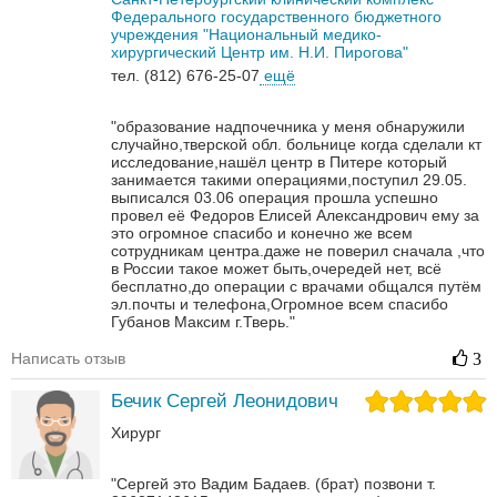
Федерального государственного бюджетного
учреждения "Национальный медико-
хирургический Центр им. Н.И. Пирогова"
тел. (812) 676-25-07
ещё
"образование надпочечника у меня обнаружили
случайно,тверской обл. больнице когда сделали кт
исследование,нашёл центр в Питере который
занимается такими операциями,поступил 29.05.
выписался 03.06 операция прошла успешно
провел её Федоров Елисей Александрович ему за
это огромное спасибо и конечно же всем
сотрудникам центра.даже не поверил сначала ,что
в России такое может быть,очередей нет, всё
бесплатно,до операции с врачами общался путём
эл.почты и телефона,Огромное всем спасибо
Губанов Максим г.Тверь."
Написать отзыв
3
Бечик Сергей Леонидович
Хирург
"Сергей это Вадим Бадаев. (брат) позвони т.