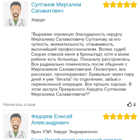
Султанов Миргалим
Салаватович
Хирург
"Выражаю огромную благодарность хирургу
Миргалиму Салаватовичу Султанову за его
чуткость, внимательность, отзывчивость,
высочайший профессионализм. Волею судеб
Скорая отвезла меня в Кронштадт, хотя в моем
районе есть больницы. Поначалу расстроилась.
Все радикально поменялось после общения с
Миргалимом Салаватовичем. Посмотрел, все
рассказал, прооперировал. Буквально через пару
дней я уже "бегала" по отделению, забыв о
перенесенной операции. Все прошло хорошо. В
этом заслуга Прекрасного Хирурга Султанова
Миргалима Салаватовича!!!"
Написать отзыв
4
Федоров Елисей
Александрович
Врач УЗИ
Хирург
Эндокринолог
Санкт-Петербургский клинический комплекс