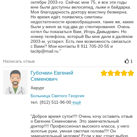
октябре 2003-го. Сейчас мне 75, и все эти годы
мне были доступны велосипед, лыжи и байдарка.
Моя благодарность доктору воистину безмерна.
Но время идёт, появились симтомы
недостаточности кровообращения, такие же, какие
были у меня за год-два до стентирования. Очень
хотел бы показаться Вам, Игорь Давыдович. Но
номер телефона, который Вы мне дали в далёком
2003-м, устарел. Есть лии возможность связаться
с Вами? Мои контакты 8 911 705-20-55 и
tacitp@mail.ru."
Написать отзыв
1
Губочкин Евгений
Семенович
Хирург
Больница Святого Георгия
тел. (812) 511-96-00
ещё
"Доброе время суток!!!! Очень хочу оставить отзыв
о Евгении Семеновиче. Это замечательный
доктор!!!! Профессионал высокого класса, у него
золотые руки, умная светлая голова!!!! Он
замечательный человек! Если у вас стоит выбор