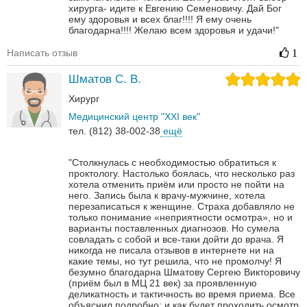
хирурга- идите к Евгению Семеновичу. Дай Бог
ему здоровья и всех благ!!!! Я ему очень
благодарна!!!! Желаю всем здоровья и удачи!"
Написать отзыв
1
Шматов С. В.
Хирург
Медицинский центр "XXI век"
тел. (812) 38-002-38
ещё
"Столкнулась с необходимостью обратиться к
проктологу. Настолько боялась, что несколько раз
хотела отменить приём или просто не пойти на
него. Запись была к врачу-мужчине, хотела
перезаписаться к женщине. Страха добавляло не
только понимание «неприятности осмотра», но и
варианты поставленных диагнозов. Но сумела
совладать с собой и все-таки дойти до врача. Я
никогда не писала отзывов в интернете ни на
какие темы, но тут решила, что не промолчу! Я
безумно благодарна Шматову Сергею Викторовичу
(приём был в МЦ 21 век) за проявленную
деликатность и тактичность во время приема. Все
объяснил подробно: и как будет проходить осмотр