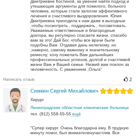
Дмитриевне Костиной, за умение найти подход и
утешающие аргументы для пожилого, больного
человека, которые стали залогом эффективного
лечения и счастливого выздоровления. Юлия
Дмитриевна приходила к нам даже в выходные
,чтобы посмотреть , поддержать , посоветовать.
Уважаемые ответственные и благородные
доктора, вы регулярно спасаете жизни, спасибо
вам за это! Дай Бог, чтобы все врачи были
подобны Вам.
Отдавая дань нелегкому, но
,наверно, самому важному и значительному
ремеслу, хочу пожелать Вам дальнейших
профессиональных успехов, долгой и счастливой
жизни Вам и Вашей семье. Низкий вам поклон за
человечность.
С уважением ,Ольга"
Написать отзыв
2
Симкин Сергей Михайлович
Хирург
Ленинградская областная клиническая больница
тел. (812) 558-55-55
ещё
"Супер хирург. Очень благодарна ему. В трудную
минуту помог, был внимателенучастлив. Все